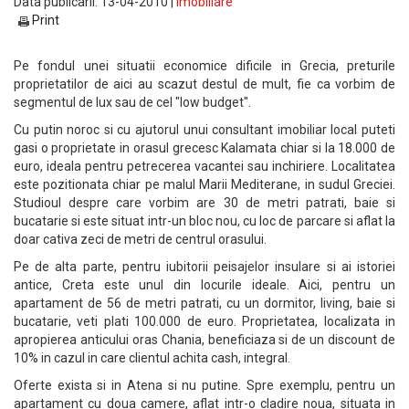
Data publicarii: 13-04-2010 |
Imobiliare
Print
Pe fondul unei situatii economice dificile in Grecia, preturile
proprietatilor de aici au scazut destul de mult, fie ca vorbim de
segmentul de lux sau de cel "low budget".
Cu putin noroc si cu ajutorul unui consultant imobiliar local puteti
gasi o proprietate in orasul grecesc Kalamata chiar si la 18.000 de
euro, ideala pentru petrecerea vacantei sau inchiriere. Localitatea
este pozitionata chiar pe malul Marii Mediterane, in sudul Greciei.
Studioul despre care vorbim are 30 de metri patrati, baie si
bucatarie si este situat intr-un bloc nou, cu loc de parcare si aflat la
doar cativa zeci de metri de centrul orasului.
Pe de alta parte, pentru iubitorii peisajelor insulare si ai istoriei
antice, Creta este unul din locurile ideale. Aici, pentru un
apartament de 56 de metri patrati, cu un dormitor, living, baie si
bucatarie, veti plati 100.000 de euro. Proprietatea, localizata in
apropierea anticului oras Chania, beneficiaza si de un discount de
10% in cazul in care clientul achita cash, integral.
Oferte exista si in Atena si nu putine. Spre exemplu, pentru un
apartament cu doua camere, aflat intr-o cladire noua, situata in