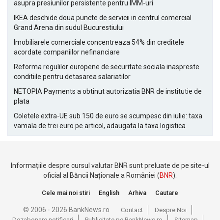
asupra presiunilor persistente pentru IMM-uri
IKEA deschide doua puncte de servicii in centrul comercial
Grand Arena din sudul Bucurestiului
Imobiliarele comerciale concentreaza 54% din creditele
acordate companiilor nefinanciare
Reforma regulilor europene de securitate sociala inaspreste
conditiile pentru detasarea salariatilor
NETOPIA Payments a obtinut autorizatia BNR de institutie de
plata
Coletele extra-UE sub 150 de euro se scumpesc din iulie: taxa
vamala de trei euro pe articol, adaugata la taxa logistica
Informațiile despre cursul valutar BNR sunt preluate de pe site-ul
oficial al Băncii Naționale a României (
BNR
).
Cele mai noi stiri
English
Arhiva
Cautare
© 2006 - 2026 BankNews.ro
Contact
Despre Noi
Dezabonare notificari
Publicitate pe BankNews.ro
Sitemap