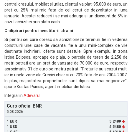
central orasului, mobilat si utilat, clientul va plati 95.000 de euro, un
pret cu 25% mai mic fata de cel cerut de dezvoltator in luna
ianuarie. Acestei reduceri i se mai adauga si un discount de 5% in
cazul achizitiei prin plata cash.
Chilipiruri pentru investitorii straini
Si pentru cei care doresc sa achizitioneze terenuri fie in vederea
construirii unei case de vacanta, fie a unui mini-complex de vile
destinate inchirierii, oferte sunt destule. Spre exemplu, in zona
Istiea Edipsos, aproape de plaja, o parcela de teren de 2.258 de
metri patrati are un pret de vanzare de 70.000 de euro, respectiv
aproximativ 31 de euro pe metru patrat. "Preturile au scazut mult,
iar in unele zone ale Greciei chiar si cu 70% fata de anii 2004-2007.
In plus, majoritatea proprietarilor sunt dipusi sa mai negocieze",
spune Kostas Psirisis, agent imobiliar din Istiea.
Integral in
Adevarul
Curs oficial BNR
5.08.2026
1 EUR
5.2489
1 USD
4.5480
1 CHF
5.6210