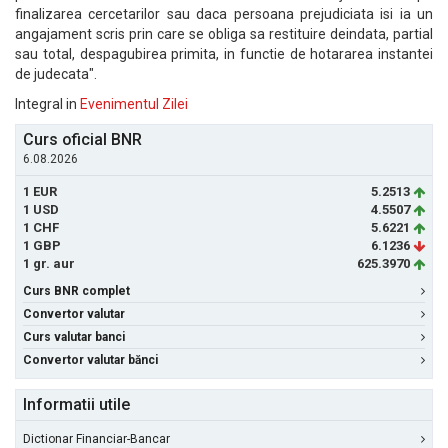
finalizarea cercetarilor sau daca persoana prejudiciata isi ia un
angajament scris prin care se obliga sa restituire deindata, partial
sau total, despagubirea primita, in functie de hotararea instantei
de judecata".
Integral in
Evenimentul Zilei
Curs oficial BNR
6.08.2026
1 EUR
5.2513
1 USD
4.5507
1 CHF
5.6221
1 GBP
6.1236
1 gr. aur
625.3970
Curs BNR complet
Convertor valutar
Curs valutar banci
Convertor valutar bănci
Informatii utile
Dictionar Financiar-Bancar