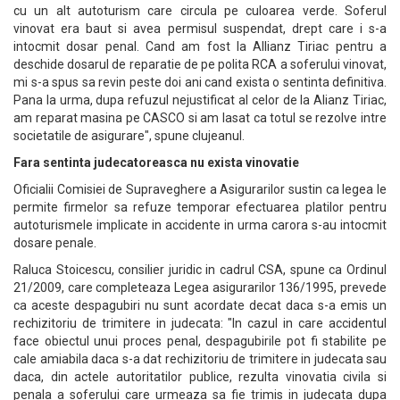
cu un alt autoturism care circula pe culoarea verde. Soferul
vinovat era baut si avea permisul suspendat, drept care i s-a
intocmit dosar penal. Cand am fost la Allianz Tiriac pentru a
deschide dosarul de reparatie de pe polita RCA a soferului vinovat,
mi s-a spus sa revin peste doi ani cand exista o sentinta definitiva.
Pana la urma, dupa refuzul nejustificat al celor de la Alianz Tiriac,
am reparat masina pe CASCO si am lasat ca totul se rezolve intre
societatile de asigurare", spune clujeanul.
Fara sentinta judecatoreasca nu exista vinovatie
Oficialii Comisiei de Supraveghere a Asigurarilor sustin ca legea le
permite firmelor sa refuze temporar efectuarea platilor pentru
autoturismele implicate in accidente in urma carora s-au intocmit
dosare penale.
Raluca Stoicescu, consilier juridic in cadrul CSA, spune ca Ordinul
21/2009, care completeaza Legea asigurarilor 136/1995, prevede
ca aceste despagubiri nu sunt acordate decat daca s-a emis un
rechizitoriu de trimitere in judecata: "In cazul in care accidentul
face obiectul unui proces penal, despagubirile pot fi stabilite pe
cale amiabila daca s-a dat rechizitoriu de trimitere in judecata sau
daca, din actele autoritatilor publice, rezulta vinovatia civila si
penala a soferului care urmeaza sa fie trimis in judecata dupa