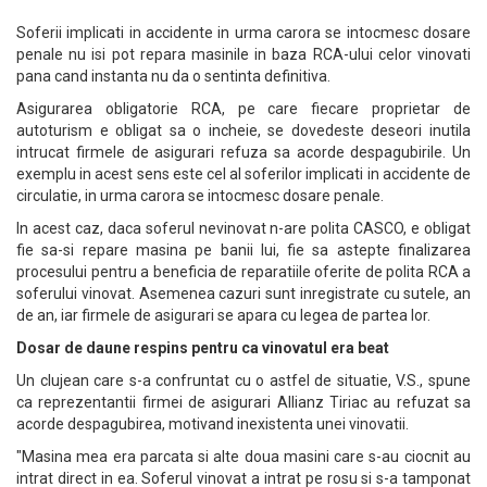
Soferii implicati in accidente in urma carora se intocmesc dosare
penale nu isi pot repara masinile in baza RCA-ului celor vinovati
pana cand instanta nu da o sentinta definitiva.
Asigurarea obligatorie RCA, pe care fiecare proprietar de
autoturism e obligat sa o incheie, se dovedeste deseori inutila
intrucat firmele de asigurari refuza sa acorde despagubirile. Un
exemplu in acest sens este cel al soferilor implicati in accidente de
circulatie, in urma carora se intocmesc dosare penale.
In acest caz, daca soferul nevinovat n-are polita CASCO, e obligat
fie sa-si repare masina pe banii lui, fie sa astepte finalizarea
procesului pentru a beneficia de reparatiile oferite de polita RCA a
soferului vinovat. Asemenea cazuri sunt inregistrate cu sutele, an
de an, iar firmele de asigurari se apara cu legea de partea lor.
Dosar de daune respins pentru ca vinovatul era beat
Un clujean care s-a confruntat cu o astfel de situatie, V.S., spune
ca reprezentantii firmei de asigurari Allianz Tiriac au refuzat sa
acorde despagubirea, motivand inexistenta unei vinovatii.
"Masina mea era parcata si alte doua masini care s-au ciocnit au
intrat direct in ea. Soferul vinovat a intrat pe rosu si s-a tamponat