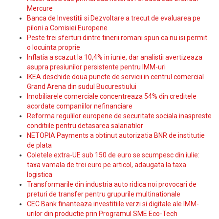
Mercure
Banca de Investitii si Dezvoltare a trecut de evaluarea pe
piloni a Comisiei Europene
Peste trei sferturi dintre tinerii romani spun ca nu isi permit
o locuinta proprie
Inflatia a scazut la 10,4% in iunie, dar analistii avertizeaza
asupra presiunilor persistente pentru IMM-uri
IKEA deschide doua puncte de servicii in centrul comercial
Grand Arena din sudul Bucurestiului
Imobiliarele comerciale concentreaza 54% din creditele
acordate companiilor nefinanciare
Reforma regulilor europene de securitate sociala inaspreste
conditiile pentru detasarea salariatilor
NETOPIA Payments a obtinut autorizatia BNR de institutie
de plata
Coletele extra-UE sub 150 de euro se scumpesc din iulie:
taxa vamala de trei euro pe articol, adaugata la taxa
logistica
Transformarile din industria auto ridica noi provocari de
preturi de transfer pentru grupurile multinationale
CEC Bank finanteaza investitiile verzi si digitale ale IMM-
urilor din productie prin Programul SME Eco-Tech