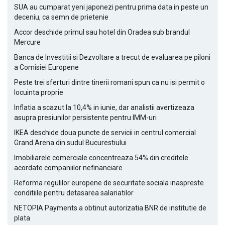
SUA au cumparat yeni japonezi pentru prima data in peste un
deceniu, ca semn de prietenie
Accor deschide primul sau hotel din Oradea sub brandul
Mercure
Banca de Investitii si Dezvoltare a trecut de evaluarea pe piloni
a Comisiei Europene
Peste trei sferturi dintre tinerii romani spun ca nu isi permit o
locuinta proprie
Inflatia a scazut la 10,4% in iunie, dar analistii avertizeaza
asupra presiunilor persistente pentru IMM-uri
IKEA deschide doua puncte de servicii in centrul comercial
Grand Arena din sudul Bucurestiului
Imobiliarele comerciale concentreaza 54% din creditele
acordate companiilor nefinanciare
Reforma regulilor europene de securitate sociala inaspreste
conditiile pentru detasarea salariatilor
NETOPIA Payments a obtinut autorizatia BNR de institutie de
plata