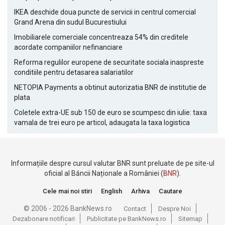
IKEA deschide doua puncte de servicii in centrul comercial
Grand Arena din sudul Bucurestiului
Imobiliarele comerciale concentreaza 54% din creditele
acordate companiilor nefinanciare
Reforma regulilor europene de securitate sociala inaspreste
conditiile pentru detasarea salariatilor
NETOPIA Payments a obtinut autorizatia BNR de institutie de
plata
Coletele extra-UE sub 150 de euro se scumpesc din iulie: taxa
vamala de trei euro pe articol, adaugata la taxa logistica
Informațiile despre cursul valutar BNR sunt preluate de pe site-ul
oficial al Băncii Naționale a României (
BNR
).
Cele mai noi stiri
English
Arhiva
Cautare
© 2006 - 2026 BankNews.ro
Contact
Despre Noi
Dezabonare notificari
Publicitate pe BankNews.ro
Sitemap