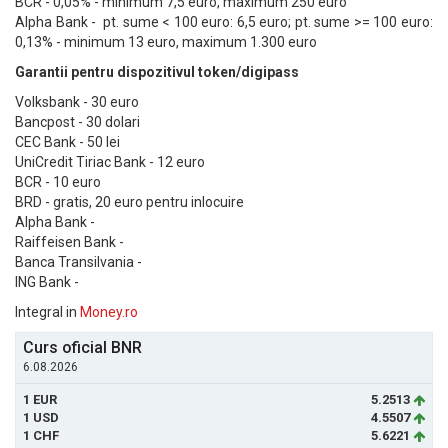
BCR - 0,05% - minimum 7,5 euro, maximum 250 euro
Alpha Bank - pt. sume < 100 euro: 6,5 euro; pt. sume >= 100 euro:
0,13% - minimum 13 euro, maximum 1.300 euro
Garantii pentru dispozitivul token/digipass
Volksbank - 30 euro
Bancpost - 30 dolari
CEC Bank - 50 lei
UniCredit Tiriac Bank - 12 euro
BCR - 10 euro
BRD - gratis, 20 euro pentru inlocuire
Alpha Bank -
Raiffeisen Bank -
Banca Transilvania -
ING Bank -
Integral in
Money.ro
Curs oficial BNR
6.08.2026
1 EUR
5.2513
1 USD
4.5507
1 CHF
5.6221