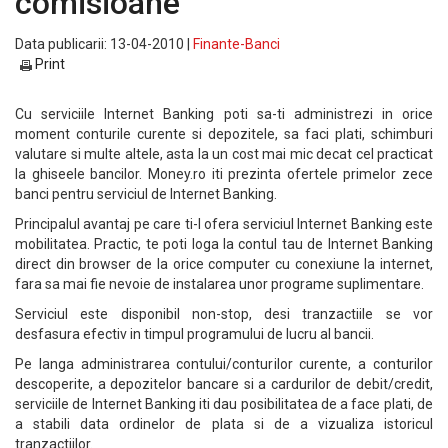
comisioane
Data publicarii: 13-04-2010 |
Finante-Banci
Print
Cu serviciile Internet Banking poti sa-ti administrezi in orice
moment conturile curente si depozitele, sa faci plati, schimburi
valutare si multe altele, asta la un cost mai mic decat cel practicat
la ghiseele bancilor. Money.ro iti prezinta ofertele primelor zece
banci pentru serviciul de Internet Banking.
Principalul avantaj pe care ti-l ofera serviciul Internet Banking este
mobilitatea. Practic, te poti loga la contul tau de Internet Banking
direct din browser de la orice computer cu conexiune la internet,
fara sa mai fie nevoie de instalarea unor programe suplimentare.
Serviciul este disponibil non-stop, desi tranzactiile se vor
desfasura efectiv in timpul programului de lucru al bancii.
Pe langa administrarea contului/conturilor curente, a conturilor
descoperite, a depozitelor bancare si a cardurilor de debit/credit,
serviciile de Internet Banking iti dau posibilitatea de a face plati, de
a stabili data ordinelor de plata si de a vizualiza istoricul
tranzactiilor.