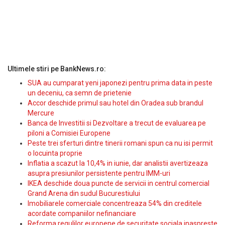
Ultimele stiri pe BankNews.ro:
SUA au cumparat yeni japonezi pentru prima data in peste
un deceniu, ca semn de prietenie
Accor deschide primul sau hotel din Oradea sub brandul
Mercure
Banca de Investitii si Dezvoltare a trecut de evaluarea pe
piloni a Comisiei Europene
Peste trei sferturi dintre tinerii romani spun ca nu isi permit
o locuinta proprie
Inflatia a scazut la 10,4% in iunie, dar analistii avertizeaza
asupra presiunilor persistente pentru IMM-uri
IKEA deschide doua puncte de servicii in centrul comercial
Grand Arena din sudul Bucurestiului
Imobiliarele comerciale concentreaza 54% din creditele
acordate companiilor nefinanciare
Reforma regulilor europene de securitate sociala inaspreste