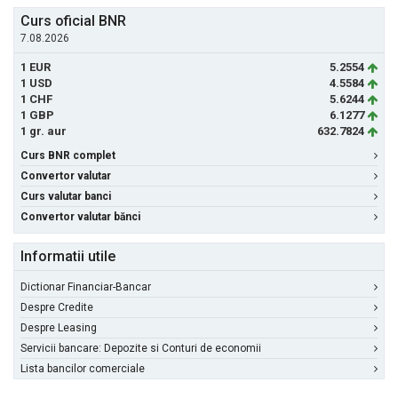
Curs oficial BNR
7.08.2026
1 EUR
5.2554
1 USD
4.5584
1 CHF
5.6244
1 GBP
6.1277
1 gr. aur
632.7824
Curs BNR complet
Convertor valutar
Curs valutar banci
Convertor valutar bănci
Informatii utile
Dictionar Financiar-Bancar
Despre Credite
Despre Leasing
Servicii bancare: Depozite si Conturi de economii
Lista bancilor comerciale