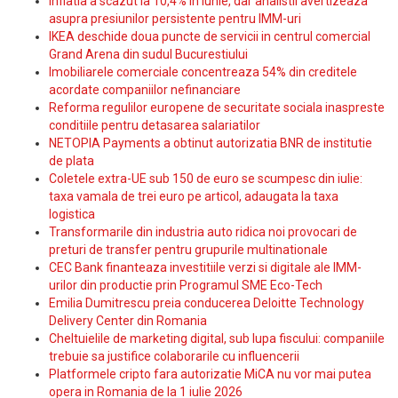
Inflatia a scazut la 10,4% in iunie, dar analistii avertizeaza
asupra presiunilor persistente pentru IMM-uri
IKEA deschide doua puncte de servicii in centrul comercial
Grand Arena din sudul Bucurestiului
Imobiliarele comerciale concentreaza 54% din creditele
acordate companiilor nefinanciare
Reforma regulilor europene de securitate sociala inaspreste
conditiile pentru detasarea salariatilor
NETOPIA Payments a obtinut autorizatia BNR de institutie
de plata
Coletele extra-UE sub 150 de euro se scumpesc din iulie:
taxa vamala de trei euro pe articol, adaugata la taxa
logistica
Transformarile din industria auto ridica noi provocari de
preturi de transfer pentru grupurile multinationale
CEC Bank finanteaza investitiile verzi si digitale ale IMM-
urilor din productie prin Programul SME Eco-Tech
Emilia Dumitrescu preia conducerea Deloitte Technology
Delivery Center din Romania
Cheltuielile de marketing digital, sub lupa fiscului: companiile
trebuie sa justifice colaborarile cu influencerii
Platformele cripto fara autorizatie MiCA nu vor mai putea
opera in Romania de la 1 iulie 2026