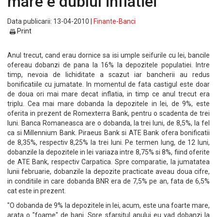
mare e dublul inflatiei
Data publicarii: 13-04-2010 |
Finante-Banci
Print
Anul trecut, cand erau dornice sa isi umple seifurile cu lei, bancile
ofereau dobanzi de pana la 16% la depozitele populatiei. Intre
timp, nevoia de lichiditate a scazut iar bancherii au redus
bonificatiile cu jumatate. In momentul de fata castigul este doar
de doua ori mai mare decat inflatia, in timp ce anul trecut era
triplu. Cea mai mare dobanda la depozitele in lei, de 9%, este
oferita in prezent de Romexterra Bank, pentru o scadenta de trei
luni. Banca Romaneasca are o dobanda, la trei luni, de 8,5%, la fel
ca si Millennium Bank. Piraeus Bank si ATE Bank ofera bonificatii
de 8,35%, respectiv 8,25% la trei luni. Pe termen lung, de 12 luni,
dobanzile la depozitele in lei variaza intre 8,75% si 8%, fiind oferite
de ATE Bank, respectiv Carpatica. Spre comparatie, la jumatatea
lunii februarie, dobanzile la depozite practicate aveau doua cifre,
in conditiile in care dobanda BNR era de 7,5% pe an, fata de 6,5%
cat este in prezent.
"O dobanda de 9% la depozitele in lei, acum, este una foarte mare,
arata o "foame" de bani. Spre sfarsitul anului eu vad dobanzi la