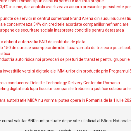
intre tinerii romani spun ca nu isi permit o locuinta proprie
10,4% in iunie, dar analistii avertizeaza asupra presiunilor persistente pe
uncte de servicii in centrul comercial Grand Arena din sudul Bucurestiu
iale concentreaza 54% din creditele acordate companiilor nefinanciare
uropene de securitate sociala inaspreste conditiile pentru detasarea
obtinut autorizatia BNR de institutie de plata
b 150 de euro se scumpesc din iulie: taxa vamala de trei euro pe articol,
istica
ndustria auto ridica noi provocari de preturi de transfer pentru grupurile
investitiile verzi si digitale ale IMM-urilor din productie prin Programul
reia conducerea Deloitte Technology Delivery Center din Romania
ting digital, sub lupa fiscului: companiile trebuie sa justifice colaborarile
ara autorizatie MiCA nu vor mai putea opera in Romania de la 1 iulie 20
 cursul valutar BNR sunt preluate de pe site-ul oficial al Băncii Național