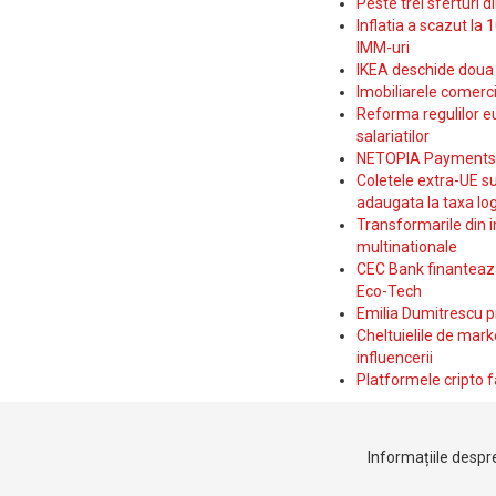
Peste trei sferturi d
Inflatia a scazut la 
IMM-uri
IKEA deschide doua p
Imobiliarele comerc
Reforma regulilor e
salariatilor
NETOPIA Payments a 
Coletele extra-UE su
adaugata la taxa log
Transformarile din i
multinationale
CEC Bank finanteaza 
Eco-Tech
Emilia Dumitrescu p
Cheltuielile de marke
influencerii
Platformele cripto f
Informațiile despre