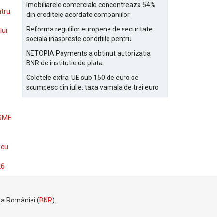
Bucurestiului
Imobiliarele comerciale concentreaza 54%
ntru
din creditele acordate companiilor
nefinanciare
Reforma regulilor europene de securitate
lui
sociala inaspreste conditiile pentru
detasarea salariatilor
NETOPIA Payments a obtinut autorizatia
BNR de institutie de plata
Coletele extra-UE sub 150 de euro se
scumpesc din iulie: taxa vamala de trei euro
pe articol, adaugata la taxa logistica
 SME
 cu
26
e a României (
BNR
).