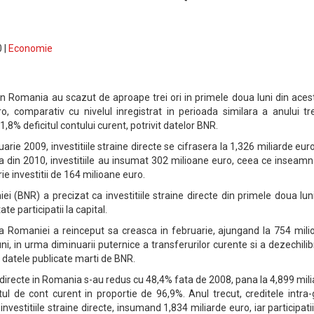
 |
Economie
te in Romania au scazut de aproape trei ori in primele doua luni din aces
, comparativ cu nivelul inregistrat in perioada similara a anului tre
1,8% deficitul contului curent, potrivit datelor BNR.
uarie 2009, investitiile straine directe se cifrasera la 1,326 miliarde eur
na din 2010, investitiile au insumat 302 milioane euro, ceea ce inseam
e investitii de 164 milioane euro.
 (BNR) a precizat ca investitiile straine directe din primele doua lun
ate participatii la capital.
ti a Romaniei a reinceput sa creasca in februarie, ajungand la 754 mil
i, in urma diminuarii puternice a transferurilor curente si a dezechilib
a datele publicate marti de BNR.
ne directe in Romania s-au redus cu 48,4% fata de 2008, pana la 4,899 mil
itul de cont curent in proportie de 96,9%. Anul trecut, creditele intra
vestitiile straine directe, insumand 1,834 miliarde euro, iar participatii