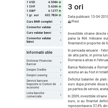
1 USD
4.5584
3 ori
1 CHF
5.6244
1 GBP
6.1277
1 gr. aur
632.7824
Data publicarii: 13-04-2010
Print
Curs BNR complet
Convertor valutar
Curs valutar banci
Investitiile straine direc
pana la 466 milioane euro
Convertor valutar
bănci
finantand in proportie de 6
In perioada ianuarie - febr
Informatii utile
de alta parte, in prima lu
Romania a atras in februari
Dictionar Financiar-
Bancar
Banca Nationala a Romaniei
Despre Credite
acestui an au fost in totalit
Despre Leasing
Deficitul balantei de pla
Servicii bancare:
euro dupa primele doua lun
Depozite si Conturi de
economii
pe partea de servicii, arat
Lista bancilor
In 2009, investitiile strai
comerciale
euro, si au finantat defic
reprezentasera 37,4% din in