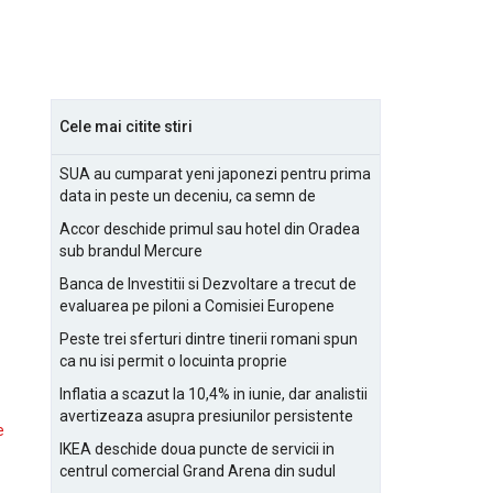
Cele mai citite stiri
SUA au cumparat yeni japonezi pentru prima
data in peste un deceniu, ca semn de
prietenie
Accor deschide primul sau hotel din Oradea
sub brandul Mercure
Banca de Investitii si Dezvoltare a trecut de
evaluarea pe piloni a Comisiei Europene
Peste trei sferturi dintre tinerii romani spun
ca nu isi permit o locuinta proprie
Inflatia a scazut la 10,4% in iunie, dar analistii
avertizeaza asupra presiunilor persistente
e
pentru IMM-uri
IKEA deschide doua puncte de servicii in
centrul comercial Grand Arena din sudul