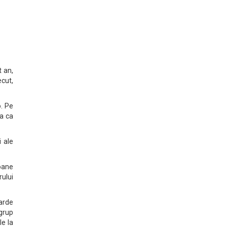
t an,
cut,
o. Pe
na ca
i ale
ioane
rului
iarde
-grup
le la