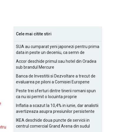
Cele mai citite stiri
SUA au cumparat yeni japonezi pentru prima
data in peste un deceniu, ca semn de
prietenie
Accor deschide primul sau hotel din Oradea
sub brandul Mercure
Banca de Investitii si Dezvoltare a trecut de
evaluarea pe piloni a Comisiei Europene
Peste trei sferturi dintre tinerii romani spun
ca nu isi permit o locuinta proprie
e
Inflatia a scazut la 10,4% in iunie, dar analistii
avertizeaza asupra presiunilor persistente
pentru IMM-uri
IKEA deschide doua puncte de servicii in
centrul comercial Grand Arena din sudul
ntru