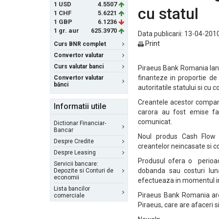
1 USD
4.5507
cu statul
1 CHF
5.6221
1 GBP
6.1236
1 gr. aur
625.3970
Data publicarii: 13-04-2010
Print
Curs BNR complet
Convertor valutar
Curs valutar banci
Piraeus Bank Romania lan
finanteze in proportie d
Convertor valutar
bănci
autoritatile statului si c
Creantele acestor companii
Informatii utile
carora au fost emise fa
comunicat.
Dictionar Financiar-
Bancar
Noul produs Cash Flow Fa
Despre Credite
creantelor neincasate si con
Despre Leasing
Produsul ofera o perioa
Servicii bancare:
dobanda sau costuri luna
Depozite si Conturi de
economii
efectueaza in momentul in
Lista bancilor
Piraeus Bank Romania are
comerciale
Piraeus, care are afaceri si