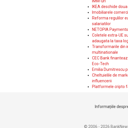
IMM-uri
IKEA deschide doua p
Imobiliarele comerc
Reforma regulilor e
salariatilor
NETOPIA Payments a 
Coletele extra-UE su
adaugata la taxa log
Transformarile din i
multinationale
CEC Bank finanteaza 
Eco-Tech
Emilia Dumitrescu p
Cheltuielile de marke
influencerii
Platformele cripto f
Informațiile despre
© 2006 - 2026 BankNew