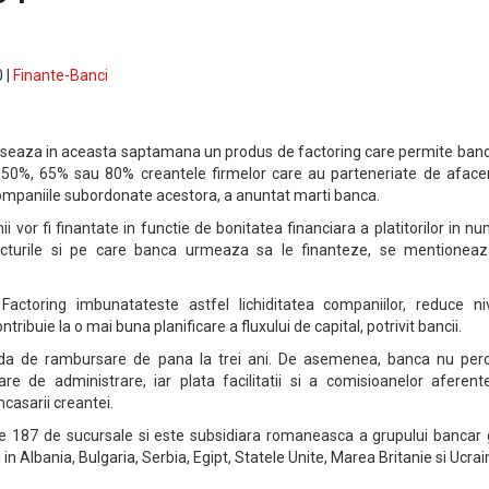
 |
Finante-Banci
seaza in aceasta saptamana un produs de factoring care permite banci
e 50%, 65% sau 80% creantele firmelor care au parteneriate de afacer
u companiile subordonate acestora, a anuntat marti banca.
 vor fi finantate in functie de bonitatea financiara a platitorilor in n
cturile si pe care banca urmeaza sa le finanteze, se mentioneaz
ctoring imbunatateste astfel lichiditatea companiilor, reduce niv
tribuie la o mai buna planificare a fluxului de capital, potrivit bancii.
da de rambursare de pana la trei ani. De asemenea, banca nu per
re de administrare, iar plata facilitatii si a comisioanelor aferent
casarii creantei.
 187 de sucursale si este subsidiara romaneasca a grupului bancar 
 in Albania, Bulgaria, Serbia, Egipt, Statele Unite, Marea Britanie si Ucrai