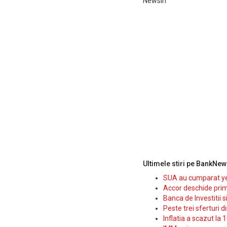
NewsIn
Ultimele stiri pe BankNew
SUA au cumparat yen
Accor deschide prim
Banca de Investitii 
Peste trei sferturi d
Inflatia a scazut la 