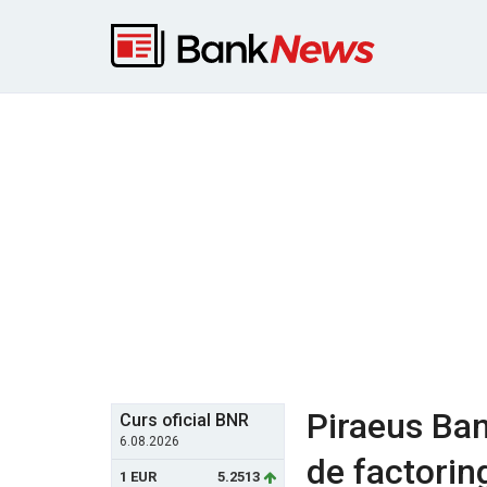
Piraeus Ba
Curs oficial BNR
6.08.2026
de factorin
1 EUR
5.2513