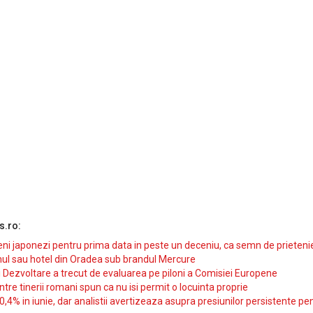
s.ro:
i japonezi pentru prima data in peste un deceniu, ca semn de prieteni
ul sau hotel din Oradea sub brandul Mercure
si Dezvoltare a trecut de evaluarea pe piloni a Comisiei Europene
intre tinerii romani spun ca nu isi permit o locuinta proprie
10,4% in iunie, dar analistii avertizeaza asupra presiunilor persistente pe