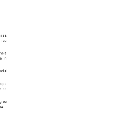
i sa
i cu
umele
a in
elul
cepe
e se
grec
na.