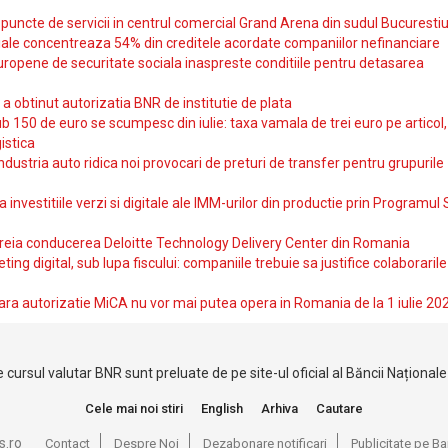
uncte de servicii in centrul comercial Grand Arena din sudul Bucurestiu
iale concentreaza 54% din creditele acordate companiilor nefinanciare
uropene de securitate sociala inaspreste conditiile pentru detasarea
obtinut autorizatia BNR de institutie de plata
b 150 de euro se scumpesc din iulie: taxa vamala de trei euro pe articol,
istica
ndustria auto ridica noi provocari de preturi de transfer pentru grupurile
investitiile verzi si digitale ale IMM-urilor din productie prin Programul
reia conducerea Deloitte Technology Delivery Center din Romania
ting digital, sub lupa fiscului: companiile trebuie sa justifice colaborarile
ara autorizatie MiCA nu vor mai putea opera in Romania de la 1 iulie 20
 cursul valutar BNR sunt preluate de pe site-ul oficial al Băncii Național
Cele mai noi stiri
English
Arhiva
Cautare
s.ro
Contact
Despre Noi
Dezabonare notificari
Publicitate pe 