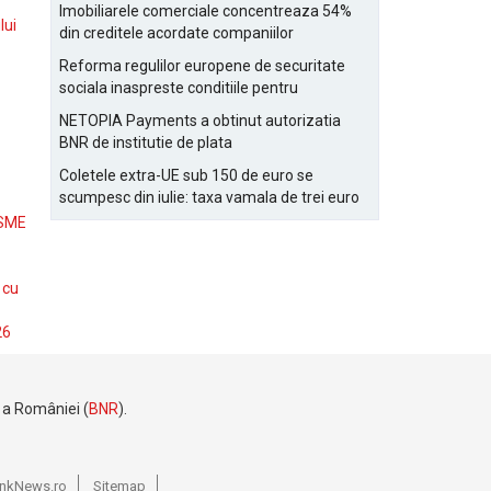
Bucurestiului
Imobiliarele comerciale concentreaza 54%
lui
din creditele acordate companiilor
nefinanciare
Reforma regulilor europene de securitate
sociala inaspreste conditiile pentru
detasarea salariatilor
NETOPIA Payments a obtinut autorizatia
BNR de institutie de plata
Coletele extra-UE sub 150 de euro se
scumpesc din iulie: taxa vamala de trei euro
pe articol, adaugata la taxa logistica
 SME
 cu
26
e a României (
BNR
).
BankNews.ro
Sitemap