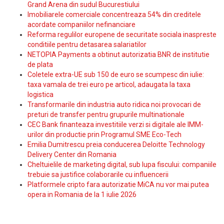
Grand Arena din sudul Bucurestiului
Imobiliarele comerciale concentreaza 54% din creditele
acordate companiilor nefinanciare
Reforma regulilor europene de securitate sociala inaspreste
conditiile pentru detasarea salariatilor
NETOPIA Payments a obtinut autorizatia BNR de institutie
de plata
Coletele extra-UE sub 150 de euro se scumpesc din iulie:
taxa vamala de trei euro pe articol, adaugata la taxa
logistica
Transformarile din industria auto ridica noi provocari de
preturi de transfer pentru grupurile multinationale
CEC Bank finanteaza investitiile verzi si digitale ale IMM-
urilor din productie prin Programul SME Eco-Tech
Emilia Dumitrescu preia conducerea Deloitte Technology
Delivery Center din Romania
Cheltuielile de marketing digital, sub lupa fiscului: companiile
trebuie sa justifice colaborarile cu influencerii
Platformele cripto fara autorizatie MiCA nu vor mai putea
opera in Romania de la 1 iulie 2026