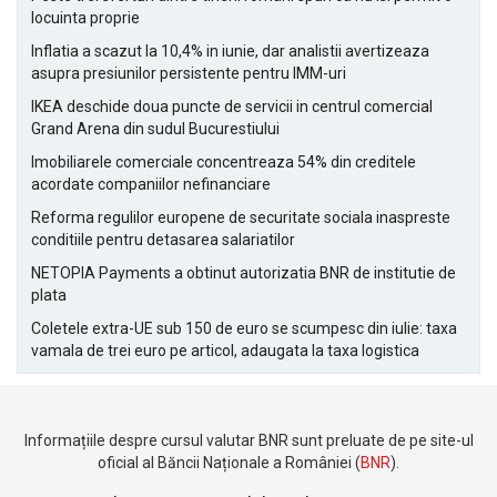
locuinta proprie
Inflatia a scazut la 10,4% in iunie, dar analistii avertizeaza
asupra presiunilor persistente pentru IMM-uri
IKEA deschide doua puncte de servicii in centrul comercial
Grand Arena din sudul Bucurestiului
Imobiliarele comerciale concentreaza 54% din creditele
acordate companiilor nefinanciare
Reforma regulilor europene de securitate sociala inaspreste
conditiile pentru detasarea salariatilor
NETOPIA Payments a obtinut autorizatia BNR de institutie de
plata
Coletele extra-UE sub 150 de euro se scumpesc din iulie: taxa
vamala de trei euro pe articol, adaugata la taxa logistica
Informațiile despre cursul valutar BNR sunt preluate de pe site-ul
oficial al Băncii Naționale a României (
BNR
).