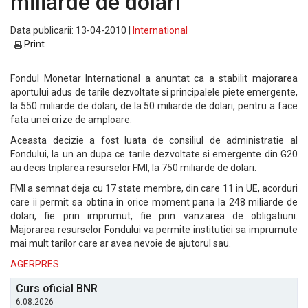
miliarde de dolari
Data publicarii: 13-04-2010 |
International
Print
Fondul Monetar International a anuntat ca a stabilit majorarea
aportului adus de tarile dezvoltate si principalele piete emergente,
la 550 miliarde de dolari, de la 50 miliarde de dolari, pentru a face
fata unei crize de amploare.
Aceasta decizie a fost luata de consiliul de administratie al
Fondului, la un an dupa ce tarile dezvoltate si emergente din G20
au decis triplarea resurselor FMI, la 750 miliarde de dolari.
FMI a semnat deja cu 17 state membre, din care 11 in UE, acorduri
care ii permit sa obtina in orice moment pana la 248 miliarde de
dolari, fie prin imprumut, fie prin vanzarea de obligatiuni.
Majorarea resurselor Fondului va permite institutiei sa imprumute
mai mult tarilor care ar avea nevoie de ajutorul sau.
AGERPRES
Curs oficial BNR
6.08.2026