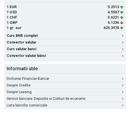
1 EUR
5.2513
1 USD
4.5507
1 CHF
5.6221
1 GBP
6.1236
1 gr. aur
625.3970
Curs BNR complet
Convertor valutar
Curs valutar banci
Convertor valutar bănci
Informatii utile
Dictionar Financiar-Bancar
Despre Credite
Despre Leasing
Servicii bancare: Depozite si Conturi de economii
Lista bancilor comerciale