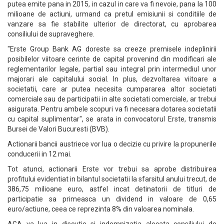
putea emite pana in 2015, in cazul in care va fi nevoie, pana la 100
milioane de actiuni, urmand ca pretul emisiunii si conditiile de
vanzare sa fie stabilite ulterior de directorat, cu aprobarea
consiliului de supraveghere.
"Erste Group Bank AG doreste sa creeze premisele indeplinirii
posibilelor viitoare cerinte de capital provenind din modificari ale
reglementarilor legale, partial sau integral prin intermediul unor
majorari ale capitalului social. In plus, dezvoltarea viitoare a
societatii, care ar putea necesita cumpararea altor societati
comerciale sau de participatii in alte societati comerciale, ar trebui
asigurata. Pentru ambele scopuri va fi necesara dotarea societatii
cu capital suplimentar", se arata in convocatorul Erste, transmis
Bursei de Valori Bucuresti (BVB).
Actionarii bancii austriece vor lua o decizie cu privire la propunerile
conducerii in 12 mai.
Tot atunci, actionarii Erste vor trebui sa aprobe distribuirea
profitului evidentiat in bilantul societatii la sfarsitul anului trecut, de
386,75 milioane euro, astfel incat detinatorii de titluri de
participatie sa primeasca un dividend in valoare de 0,65
euro/actiune, ceea ce reprezinta 8% din valoarea nominala.