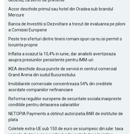
deceniu, ca semn de prietenie
Accor deschide primul sau hotel din Oradea sub brandul
Mercure
Banca de Investitii si Dezvoltare a trecut de evaluarea pe piloni
a Comisiei Europene
Peste trei sferturi dintre tinerii romani spun ca nu isi permit o
locuinta proprie
Inflatia a scazut la 10,4% in iunie, dar analistii avertizeaza
asupra presiunilor persistente pentru IMM-uri
IKEA deschide doua puncte de servicii in centrul comercial
Grand Arena din sudul Bucurestiului
Imobiliarele comerciale concentreaza 54% din creditele
acordate companiilor nefinanciare
Reforma regulilor europene de securitate sociala inaspreste
conditiile pentru detasarea salariatilor
NETOPIA Payments a obtinut autorizatia BNR de institutie de
plata
Coletele extra-UE sub 150 de euro se scumpesc din iulie: taxa