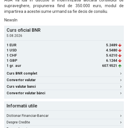
AGA va lua in discutie si indemnizatia alocata consiliului de
supraveghere, propunerea fiind de 350.000 euro, modul de
impartirea a acestei sume urmand sa fie decis de consiliu.
NewsIn
Curs oficial BNR
5.08.2026
1 EUR
5.2489
1 USD
4.5480
1 CHF
5.6210
1 GBP
6.1244
1 gr. aur
607.9521
Curs BNR complet
Convertor valutar
Curs valutar banci
Convertor valutar bănci
Informatii utile
Dictionar Financiar-Bancar
Despre Credite