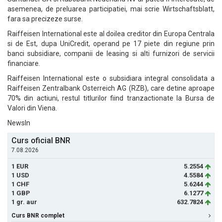
asemenea, de preluarea participatiei, mai scrie Wirtschaftsblatt,
fara sa precizeze surse.
Raiffeisen International este al doilea creditor din Europa Centrala
si de Est, dupa UniCredit, operand pe 17 piete din regiune prin
banci subsidiare, companii de leasing si alti furnizori de servicii
financiare.
Raiffeisen International este o subsidiara integral consolidata a
Raiffeisen Zentralbank Osterreich AG (RZB), care detine aproape
70% din actiuni, restul titlurilor fiind tranzactionate la Bursa de
Valori din Viena.
NewsIn
Curs oficial BNR
7.08.2026
1 EUR
5.2554
1 USD
4.5584
1 CHF
5.6244
1 GBP
6.1277
1 gr. aur
632.7824
Curs BNR complet