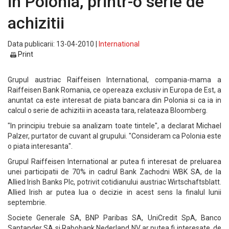
in Polonia, printr-o serie de
achizitii
Data publicarii: 13-04-2010 |
International
Print
Grupul austriac Raiffeisen International, compania-mama a
Raiffeisen Bank Romania, ce opereaza exclusiv in Europa de Est, a
anuntat ca este interesat de piata bancara din Polonia si ca ia in
calcul o serie de achizitii in aceasta tara, relateaza Bloomberg.
"In principiu trebuie sa analizam toate tintele", a declarat Michael
Palzer, purtator de cuvant al grupului. "Consideram ca Polonia este
o piata interesanta".
Grupul Raiffeisen International ar putea fi interesat de preluarea
unei participatii de 70% in cadrul Bank Zachodni WBK SA, de la
Allied Irish Banks Plc, potrivit cotidianului austriac Wirtschaftsblatt.
Allied Irish ar putea lua o decizie in acest sens la finalul lunii
septembrie.
Societe Generale SA, BNP Paribas SA, UniCredit SpA, Banco
Santander SA si Rabobank Nederland NV ar putea fi interesate, de