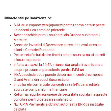
Ultimele stiri pe BankNews.ro:
SUA au cumparat yeni japonezi pentru prima data in peste
un deceniu, ca semn de prietenie
Accor deschide primul sau hotel din Oradea sub brandul
Mercure
Banca de Investitii si Dezvoltare a trecut de evaluarea pe
piloni a Comisiei Europene
Peste trei sferturi dintre tinerii romani spun ca nu isi permit
o locuinta proprie
Inflatia a scazut la 10,4% in iunie, dar analistii avertizeaza
asupra presiunilor persistente pentru IMM-uri
IKEA deschide doua puncte de servicii in centrul comercial
Grand Arena din sudul Bucurestiului
Imobiliarele comerciale concentreaza 54% din creditele
acordate companiilor nefinanciare
Reforma regulilor europene de securitate sociala inaspreste
conditiile pentru detasarea salariatilor
NETOPIA Payments a obtinut autorizatia BNR de institutie
de plata