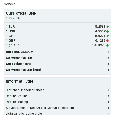
NewsIn
Curs oficial BNR
6.08.2026
1 EUR
5.2513
1 USD
4.5507
1 CHF
5.6221
1 GBP
6.1236
1 gr. aur
625.3970
Curs BNR complet
Convertor valutar
Curs valutar banci
Convertor valutar bănci
Informatii utile
Dictionar Financiar-Bancar
Despre Credite
Despre Leasing
Servicii bancare: Depozite si Conturi de economii
Lista bancilor comerciale