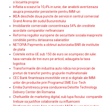
o locuinta proprie
Inflatia a scazut la 10,4% in iunie, dar analistii avertizeaza
asupra presiunilor persistente pentru IMM-uri
IKEA deschide doua puncte de servicii in centrul comercial
Grand Arena din sudul Bucurestiului
Imobiliarele comerciale concentreaza 54% din creditele
acordate companiilor nefinanciare
Reforma regulilor europene de securitate sociala inaspreste
conditiile pentru detasarea salariatilor
NETOPIA Payments a obtinut autorizatia BNR de institutie
de plata
Coletele extra-UE sub 150 de euro se scumpesc din iulie:
taxa vamala de trei euro pe articol, adaugata la taxa
logistica
Transformarile din industria auto ridica noi provocari de
preturi de transfer pentru grupurile multinationale
CEC Bank finanteaza investitiile verzi si digitale ale IMM-
urilor din productie prin Programul SME Eco-Tech
Emilia Dumitrescu preia conducerea Deloitte Technology
Delivery Center din Romania
Cheltuielile de marketing digital, sub lupa fiscului: companiile
trebuie sa justifice colaborarile cu influencerii