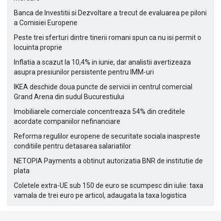
Banca de Investitii si Dezvoltare a trecut de evaluarea pe piloni
a Comisiei Europene
Peste trei sferturi dintre tinerii romani spun ca nu isi permit o
locuinta proprie
Inflatia a scazut la 10,4% in iunie, dar analistii avertizeaza
asupra presiunilor persistente pentru IMM-uri
IKEA deschide doua puncte de servicii in centrul comercial
Grand Arena din sudul Bucurestiului
Imobiliarele comerciale concentreaza 54% din creditele
acordate companiilor nefinanciare
Reforma regulilor europene de securitate sociala inaspreste
conditiile pentru detasarea salariatilor
NETOPIA Payments a obtinut autorizatia BNR de institutie de
plata
Coletele extra-UE sub 150 de euro se scumpesc din iulie: taxa
vamala de trei euro pe articol, adaugata la taxa logistica