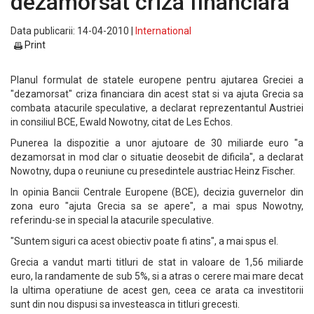
dezamorsat criza financiara
Data publicarii: 14-04-2010 |
International
Print
Planul formulat de statele europene pentru ajutarea Greciei a
"dezamorsat" criza financiara din acest stat si va ajuta Grecia sa
combata atacurile speculative, a declarat reprezentantul Austriei
in consiliul BCE, Ewald Nowotny, citat de Les Echos.
Punerea la dispozitie a unor ajutoare de 30 miliarde euro "a
dezamorsat in mod clar o situatie deosebit de dificila", a declarat
Nowotny, dupa o reuniune cu presedintele austriac Heinz Fischer.
In opinia Bancii Centrale Europene (BCE), decizia guvernelor din
zona euro "ajuta Grecia sa se apere", a mai spus Nowotny,
referindu-se in special la atacurile speculative.
"Suntem siguri ca acest obiectiv poate fi atins", a mai spus el.
Grecia a vandut marti titluri de stat in valoare de 1,56 miliarde
euro, la randamente de sub 5%, si a atras o cerere mai mare decat
la ultima operatiune de acest gen, ceea ce arata ca investitorii
sunt din nou dispusi sa investeasca in titluri grecesti.