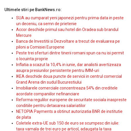
Ultimele stiri pe BankNews.ro:
SUA au cumparat yeni japonezi pentru prima data in peste
un deceniu, ca semn de prietenie
Accor deschide primul sau hotel din Oradea sub brandul
Mercure
Banca de Investitii si Dezvoltare a trecut de evaluarea pe
piloni a Comisiei Europene
Peste trei sferturi dintre tinerii romani spun ca nu isi permit
o locuinta proprie
Inflatia a scazut la 10,4% in iunie, dar analistii avertizeaza
asupra presiunilor persistente pentru IMM-uri
IKEA deschide doua puncte de servicii in centrul comercial
Grand Arena din sudul Bucurestiului
Imobiliarele comerciale concentreaza 54% din creditele
acordate companiilor nefinanciare
Reforma regulilor europene de securitate sociala inaspreste
conditiile pentru detasarea salariatilor
NETOPIA Payments a obtinut autorizatia BNR de institutie
de plata
Coletele extra-UE sub 150 de euro se scumpesc din iulie:
taxa vamala de trei euro pe articol, adaugata la taxa