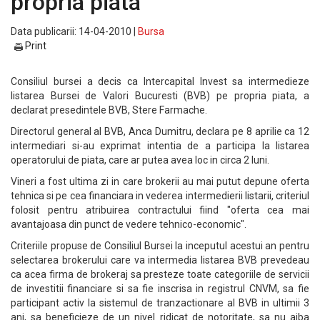
propria piata
Data publicarii: 14-04-2010 |
Bursa
Print
Consiliul bursei a decis ca Intercapital Invest sa intermedieze
listarea Bursei de Valori Bucuresti (BVB) pe propria piata, a
declarat presedintele BVB, Stere Farmache.
Directorul general al BVB, Anca Dumitru, declara pe 8 aprilie ca 12
intermediari si-au exprimat intentia de a participa la listarea
operatorului de piata, care ar putea avea loc in circa 2 luni.
Vineri a fost ultima zi in care brokerii au mai putut depune oferta
tehnica si pe cea financiara in vederea intermedierii listarii, criteriul
folosit pentru atribuirea contractului fiind "oferta cea mai
avantajoasa din punct de vedere tehnico-economic".
Criteriile propuse de Consiliul Bursei la inceputul acestui an pentru
selectarea brokerului care va intermedia listarea BVB prevedeau
ca acea firma de brokeraj sa presteze toate categoriile de servicii
de investitii financiare si sa fie inscrisa in registrul CNVM, sa fie
participant activ la sistemul de tranzactionare al BVB in ultimii 3
ani, sa beneficieze de un nivel ridicat de notoritate, sa nu aiba