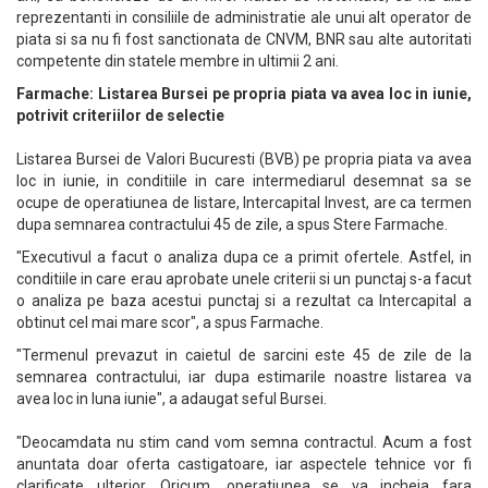
reprezentanti in consiliile de administratie ale unui alt operator de
piata si sa nu fi fost sanctionata de CNVM, BNR sau alte autoritati
competente din statele membre in ultimii 2 ani.
Farmache: Listarea Bursei pe propria piata va avea loc in iunie,
potrivit criteriilor de selectie
Listarea Bursei de Valori Bucuresti (BVB) pe propria piata va avea
loc in iunie, in conditiile in care intermediarul desemnat sa se
ocupe de operatiunea de listare, Intercapital Invest, are ca termen
dupa semnarea contractului 45 de zile, a spus Stere Farmache.
"Executivul a facut o analiza dupa ce a primit ofertele. Astfel, in
conditiile in care erau aprobate unele criterii si un punctaj s-a facut
o analiza pe baza acestui punctaj si a rezultat ca Intercapital a
obtinut cel mai mare scor", a spus Farmache.
"Termenul prevazut in caietul de sarcini este 45 de zile de la
semnarea contractului, iar dupa estimarile noastre listarea va
avea loc in luna iunie", a adaugat seful Bursei.
"Deocamdata nu stim cand vom semna contractul. Acum a fost
anuntata doar oferta castigatoare, iar aspectele tehnice vor fi
clarificate ulterior. Oricum, operatiunea se va incheia fara