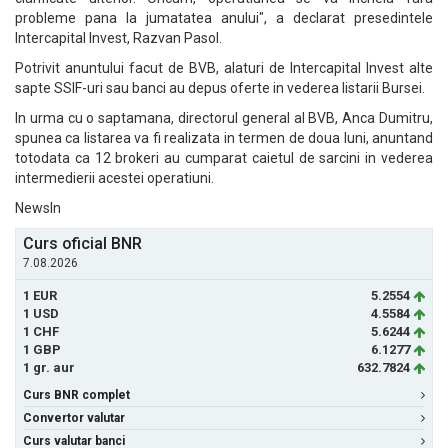
probleme pana la jumatatea anului", a declarat presedintele
Intercapital Invest, Razvan Pasol.
Potrivit anuntului facut de BVB, alaturi de Intercapital Invest alte
sapte SSIF-uri sau banci au depus oferte in vederea listarii Bursei.
In urma cu o saptamana, directorul general al BVB, Anca Dumitru,
spunea ca listarea va fi realizata in termen de doua luni, anuntand
totodata ca 12 brokeri au cumparat caietul de sarcini in vederea
intermedierii acestei operatiuni.
NewsIn
Curs oficial BNR
7.08.2026
1 EUR
5.2554
1 USD
4.5584
1 CHF
5.6244
1 GBP
6.1277
1 gr. aur
632.7824
Curs BNR complet
Convertor valutar
Curs valutar banci