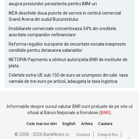
asupra presiunilor persistente pentru IMM-uri
IKEA deschide doua puncte de servicii in centrul comercial
Grand Arena din sudul Bucurestiului
Imobiliarele comerciale concentreaza 54% din creditele
acordate companiilor nefinanciare
Reforma regulilor europene de securitate sociala inaspreste
conditiile pentru detasarea salariatilor
NETOPIA Payments a obtinut autorizatia BNR de institutie de
plata
Coletele extra-UE sub 150 de euro se scumpesc din iulie: taxa
vamala de trei euro pe articol, adaugata la taxa logistica
Informațiile despre cursul valutar BNR sunt preluate de pe site-ul
oficial al Băncii Naționale a României (
BNR
).
Cele mai noi stiri
English
Arhiva
Cautare
© 2006 - 2026 BankNews.ro
Contact
Despre Noi