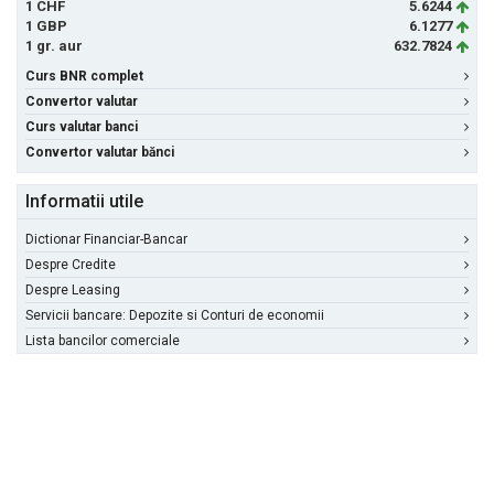
1 CHF
5.6244
1 GBP
6.1277
1 gr. aur
632.7824
Curs BNR complet
Convertor valutar
Curs valutar banci
Convertor valutar bănci
Informatii utile
Dictionar Financiar-Bancar
Despre Credite
Despre Leasing
Servicii bancare: Depozite si Conturi de economii
Lista bancilor comerciale