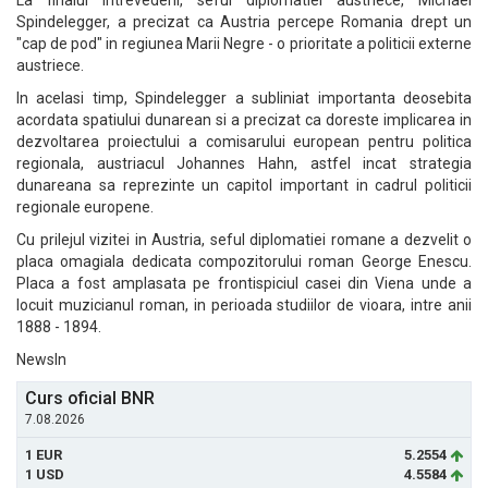
La finalul intrevederii, seful diplomatiei austriece, Michael
Spindelegger, a precizat ca Austria percepe Romania drept un
"cap de pod" in regiunea Marii Negre - o prioritate a politicii externe
austriece.
In acelasi timp, Spindelegger a subliniat importanta deosebita
acordata spatiului dunarean si a precizat ca doreste implicarea in
dezvoltarea proiectului a comisarului european pentru politica
regionala, austriacul Johannes Hahn, astfel incat strategia
dunareana sa reprezinte un capitol important in cadrul politicii
regionale europene.
Cu prilejul vizitei in Austria, seful diplomatiei romane a dezvelit o
placa omagiala dedicata compozitorului roman George Enescu.
Placa a fost amplasata pe frontispiciul casei din Viena unde a
locuit muzicianul roman, in perioada studiilor de vioara, intre anii
1888 - 1894.
NewsIn
Curs oficial BNR
7.08.2026
1 EUR
5.2554
1 USD
4.5584