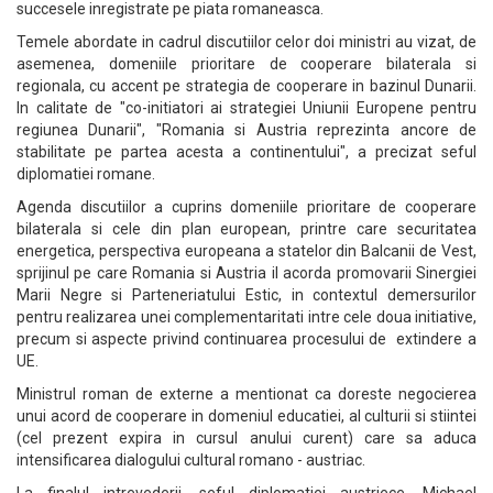
succesele inregistrate pe piata romaneasca.
Temele abordate in cadrul discutiilor celor doi ministri au vizat, de
asemenea, domeniile prioritare de cooperare bilaterala si
regionala, cu accent pe strategia de cooperare in bazinul Dunarii.
In calitate de "co-initiatori ai strategiei Uniunii Europene pentru
regiunea Dunarii", "Romania si Austria reprezinta ancore de
stabilitate pe partea acesta a continentului", a precizat seful
diplomatiei romane.
Agenda discutiilor a cuprins domeniile prioritare de cooperare
bilaterala si cele din plan european, printre care securitatea
energetica, perspectiva europeana a statelor din Balcanii de Vest,
sprijinul pe care Romania si Austria il acorda promovarii Sinergiei
Marii Negre si Parteneriatului Estic, in contextul demersurilor
pentru realizarea unei complementaritati intre cele doua initiative,
precum si aspecte privind continuarea procesului de extindere a
UE.
Ministrul roman de externe a mentionat ca doreste negocierea
unui acord de cooperare in domeniul educatiei, al culturii si stiintei
(cel prezent expira in cursul anului curent) care sa aduca
intensificarea dialogului cultural romano - austriac.