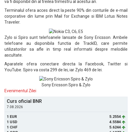
va fi disponibil din al treilea trimestru al acestui an.
Terminalul ofera acces direct la peste 90% din conturile de e-mail
corporative din lume prin Mail for Exchange si IBM Lotus Notes
Traveler.
Zylo si Spiro sunt telefoanele lansate de Sony Ericsson. Ambele
telefoane au disponibila functia de TrackID, care permite
utilizatorilor sa afle in timp real informatii despre melodiile
ascultate.
Aparatele ofera conectare directa la Facebook, Twitter si
YouTube. Spiro va costa 299 de lei, iar Zylo 469 de lei.
Sony Ericsson Spiro & Zylo
Evenimentul Zilei
Curs oficial BNR
7.08.2026
1 EUR
5.2554
1 USD
4.5584
1 CHF
5.6244