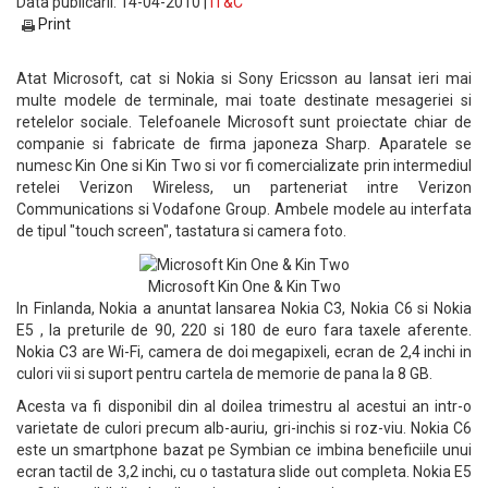
Data publicarii: 14-04-2010 |
IT&C
Print
Atat Microsoft, cat si Nokia si Sony Ericsson au lansat ieri mai
multe modele de terminale, mai toate destinate mesageriei si
retelelor sociale. Telefoanele Microsoft sunt proiectate chiar de
companie si fabricate de firma japoneza Sharp. Aparatele se
numesc Kin One si Kin Two si vor fi comercializate prin intermediul
retelei Verizon Wireless, un parteneriat intre Verizon
Communications si Vodafone Group. Ambele modele au interfata
de tipul "touch screen", tastatura si camera foto.
Microsoft Kin One & Kin Two
In Finlanda, Nokia a anuntat lansarea Nokia C3, Nokia C6 si Nokia
E5 , la preturile de 90, 220 si 180 de euro fara taxele aferente.
Nokia C3 are Wi-Fi, camera de doi megapixeli, ecran de 2,4 inchi in
culori vii si suport pentru cartela de memorie de pana la 8 GB.
Acesta va fi disponibil din al doilea trimestru al acestui an intr-o
varietate de culori precum alb-auriu, gri-inchis si roz-viu. Nokia C6
este un smartphone bazat pe Symbian ce imbina beneficiile unui
ecran tactil de 3,2 inchi, cu o tastatura slide out completa. Nokia E5