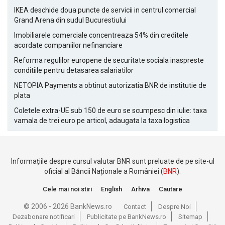
IKEA deschide doua puncte de servicii in centrul comercial
Grand Arena din sudul Bucurestiului
Imobiliarele comerciale concentreaza 54% din creditele
acordate companiilor nefinanciare
Reforma regulilor europene de securitate sociala inaspreste
conditiile pentru detasarea salariatilor
NETOPIA Payments a obtinut autorizatia BNR de institutie de
plata
Coletele extra-UE sub 150 de euro se scumpesc din iulie: taxa
vamala de trei euro pe articol, adaugata la taxa logistica
Informațiile despre cursul valutar BNR sunt preluate de pe site-ul
oficial al Băncii Naționale a României (
BNR
).
Cele mai noi stiri
English
Arhiva
Cautare
© 2006 - 2026 BankNews.ro
Contact
Despre Noi
Dezabonare notificari
Publicitate pe BankNews.ro
Sitemap