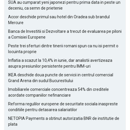
SUA au cumparat yeni japonezi pentru prima data in peste un
deceniu, ca semn de prietenie
Accor deschide primul sau hotel din Oradea sub brandul
Mercure
Banca de Investitii si Dezvoltare a trecut de evaluarea pe piloni
a Comisiei Europene
Peste trei sferturi dintre tinerii romani spun ca nu isi permit o
locuinta proprie
Inflatia a scazut la 10,4% in iunie, dar analistii avertizeaza
asupra presiunilor persistente pentru IMM-uri
IKEA deschide doua puncte de servicii in centrul comercial
Grand Arena din sudul Bucurestiului
Imobiliarele comerciale concentreaza 54% din creditele
acordate companiilor nefinanciare
Reforma regulilor europene de securitate sociala inaspreste
conditiile pentru detasarea salariatilor
NETOPIA Payments a obtinut autorizatia BNR de institutie de
plata