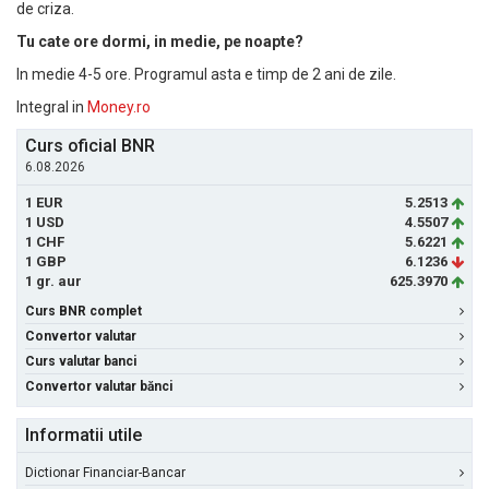
de criza.
Tu cate ore dormi, in medie, pe noapte?
In medie 4-5 ore. Programul asta e timp de 2 ani de zile.
Integral in
Money.ro
Curs oficial BNR
6.08.2026
1 EUR
5.2513
1 USD
4.5507
1 CHF
5.6221
1 GBP
6.1236
1 gr. aur
625.3970
Curs BNR complet
Convertor valutar
Curs valutar banci
Convertor valutar bănci
Informatii utile
Dictionar Financiar-Bancar