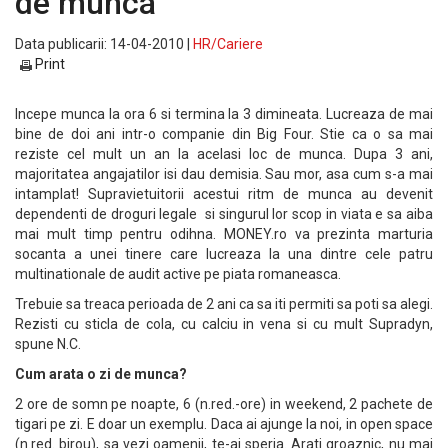
de munca
Data publicarii: 14-04-2010 |
HR/Cariere
Print
Incepe munca la ora 6 si termina la 3 dimineata. Lucreaza de mai
bine de doi ani intr-o companie din Big Four. Stie ca o sa mai
reziste cel mult un an la acelasi loc de munca. Dupa 3 ani,
majoritatea angajatilor isi dau demisia. Sau mor, asa cum s-a mai
intamplat! Supravietuitorii acestui ritm de munca au devenit
dependenti de droguri legale si singurul lor scop in viata e sa aiba
mai mult timp pentru odihna. MONEY.ro va prezinta marturia
socanta a unei tinere care lucreaza la una dintre cele patru
multinationale de audit active pe piata romaneasca.
Trebuie sa treaca perioada de 2 ani ca sa iti permiti sa poti sa alegi.
Rezisti cu sticla de cola, cu calciu in vena si cu mult Supradyn,
spune N.C.
Cum arata o zi de munca?
2 ore de somn pe noapte, 6 (n.red.-ore) in weekend, 2 pachete de
tigari pe zi. E doar un exemplu. Daca ai ajunge la noi, in open space
(n.red. birou), sa vezi oamenii, te-ai speria. Arati groaznic, nu mai