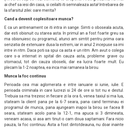
ai chef sa iesi din casa, si ceilalti iti semnaleaza asta! Intrebarea de
la sfarsitul zilei: oare merita?
Cand a devenit coplesitoare munca?
E ca un antrenament ce iti intra in sange. Simti o oboseala acuta,
dar esti obisnuit cu starea asta. In primul an a fost foarte greu sa
ma obisnuiesc cu programul, atunci am simtit pentru prima oara
senzatia de extenuare dusa la extrem, iar in anul 2 incepuse sa imi
intre in ritm. Daca poti sa spui ca asta e un ritm. Am avut o colega
care s-a internat in spital din cauza asta, probleme grave cu
stomacul, tot din cauza oboselii, dar ea lucra foarte mult. Eu
plecam la 1-2 noaptea, ea inca mai ramanea la birou.
Munca la foc continuu
Perioada cea mai aglomerata e intre ianuarie si iunie, iulie. E
perioada criminala in care lucrezi si 24 de ore si tot nu e destul.
Trebuia sa ma trezesc in fiecare zi la ora 6, venea taxiul si ma lua,
stateam la client pana pe la 6-7 seara, pana cand terminau ei
programul de munca, pana ajungeam inapoi la birou se facea 8
seara, stateam acolo pana la 12-1, ma apuca si 3 dimineata,
veneam acasa, si asa am tinut-o cam doua saptamani. Fara nicio
pauza, la foc continuu. Asta a fost dintotdeauna, nu doar inainte