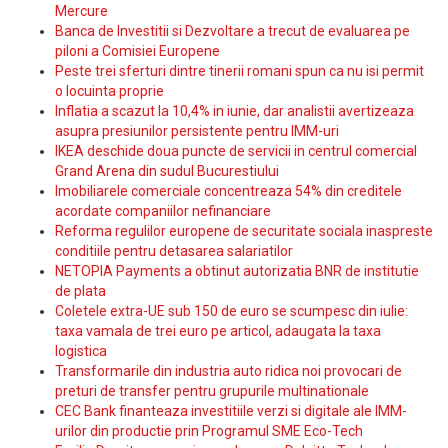
Mercure
Banca de Investitii si Dezvoltare a trecut de evaluarea pe
piloni a Comisiei Europene
Peste trei sferturi dintre tinerii romani spun ca nu isi permit
o locuinta proprie
Inflatia a scazut la 10,4% in iunie, dar analistii avertizeaza
asupra presiunilor persistente pentru IMM-uri
IKEA deschide doua puncte de servicii in centrul comercial
Grand Arena din sudul Bucurestiului
Imobiliarele comerciale concentreaza 54% din creditele
acordate companiilor nefinanciare
Reforma regulilor europene de securitate sociala inaspreste
conditiile pentru detasarea salariatilor
NETOPIA Payments a obtinut autorizatia BNR de institutie
de plata
Coletele extra-UE sub 150 de euro se scumpesc din iulie:
taxa vamala de trei euro pe articol, adaugata la taxa
logistica
Transformarile din industria auto ridica noi provocari de
preturi de transfer pentru grupurile multinationale
CEC Bank finanteaza investitiile verzi si digitale ale IMM-
urilor din productie prin Programul SME Eco-Tech