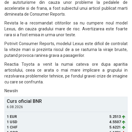
de autoturisme din cauza unor probleme la pedalele de
acceleratie si de frana, a fost subiectul unui articol publicat marti
dimineata de Consumer Reports.
Revista le-a recomandat cititorilor sa nu cumpere noul model
Lexus, din cauza gradului mare de risc. Avertizarea este foarte
rara si a fost emisa in urma unor teste.
Potrivit Consumer Reports, modelul Lexus este dificil de controlat
la viteze mari si prezinta riscul de a se rasturna la viraje bruste,
putand provoca ranirea grava a pasagerilor.
Reactia Toyota a venit la numai cateva ore dupa aparitia
articolului, ceea ce arata o mai mare implicare a grupului in
rezolvarea problemelor tehnice, pe fondul gravei crize de imagine
cu care se confrunta.
NewsIn
Curs oficial BNR
6.08.2026
1 EUR
5.2513
1 USD
4.5507
1 CHF
5.6221