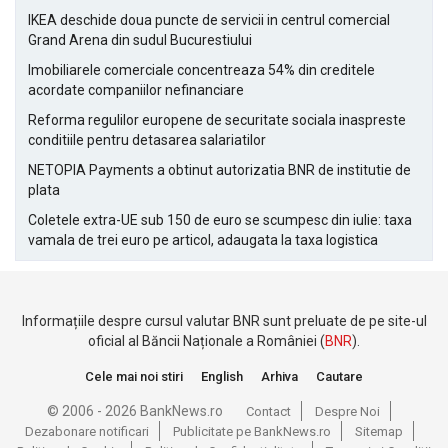
IKEA deschide doua puncte de servicii in centrul comercial
Grand Arena din sudul Bucurestiului
Imobiliarele comerciale concentreaza 54% din creditele
acordate companiilor nefinanciare
Reforma regulilor europene de securitate sociala inaspreste
conditiile pentru detasarea salariatilor
NETOPIA Payments a obtinut autorizatia BNR de institutie de
plata
Coletele extra-UE sub 150 de euro se scumpesc din iulie: taxa
vamala de trei euro pe articol, adaugata la taxa logistica
Informațiile despre cursul valutar BNR sunt preluate de pe site-ul
oficial al Băncii Naționale a României (
BNR
).
Cele mai noi stiri
English
Arhiva
Cautare
© 2006 - 2026 BankNews.ro
Contact
Despre Noi
Dezabonare notificari
Publicitate pe BankNews.ro
Sitemap