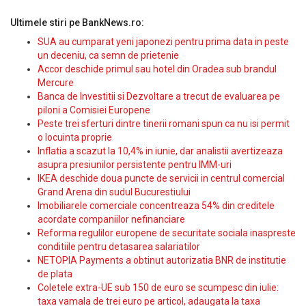
Ultimele stiri pe BankNews.ro:
SUA au cumparat yeni japonezi pentru prima data in peste
un deceniu, ca semn de prietenie
Accor deschide primul sau hotel din Oradea sub brandul
Mercure
Banca de Investitii si Dezvoltare a trecut de evaluarea pe
piloni a Comisiei Europene
Peste trei sferturi dintre tinerii romani spun ca nu isi permit
o locuinta proprie
Inflatia a scazut la 10,4% in iunie, dar analistii avertizeaza
asupra presiunilor persistente pentru IMM-uri
IKEA deschide doua puncte de servicii in centrul comercial
Grand Arena din sudul Bucurestiului
Imobiliarele comerciale concentreaza 54% din creditele
acordate companiilor nefinanciare
Reforma regulilor europene de securitate sociala inaspreste
conditiile pentru detasarea salariatilor
NETOPIA Payments a obtinut autorizatia BNR de institutie
de plata
Coletele extra-UE sub 150 de euro se scumpesc din iulie:
taxa vamala de trei euro pe articol, adaugata la taxa