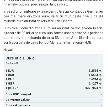
finantelor publice, precizeaza Handelsblatt.
In cazul unor ajutoare extinse pentru Grecia, contributia Germaniei,
cea mai mare din zona euro, va fi cu mult peste nivelul de 8,4
miliarde euro anuntat de Ministerul de Finante.
Duminica, liderii din zona euro au anuntat ca vor acorda Greciei
ajutoare de 30 miliarde euro, sub forma unor credite pe o perioada
de trei ani, la o dobanda de circa 5% pe an. Alte 15 miliarde euro
vor fi acordate de catre Fondul Monetar International (FMI).
NewsIn
Curs oficial BNR
7.08.2026
1 EUR
5.2554
1 USD
4.5584
1 CHF
5.6244
1 GBP
6.1277
1 gr. aur
632.7824
Curs BNR complet
Convertor valutar
Curs valutar banci