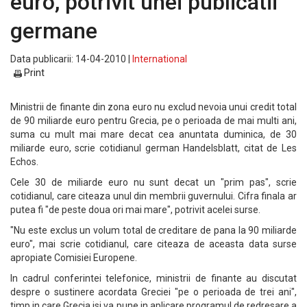
euro, potrivit unei publicatii
germane
Data publicarii: 14-04-2010 |
International
Print
Ministrii de finante din zona euro nu exclud nevoia unui credit total
de 90 miliarde euro pentru Grecia, pe o perioada de mai multi ani,
suma cu mult mai mare decat cea anuntata duminica, de 30
miliarde euro, scrie cotidianul german Handelsblatt, citat de Les
Echos.
Cele 30 de miliarde euro nu sunt decat un "prim pas", scrie
cotidianul, care citeaza unul din membrii guvernului. Cifra finala ar
putea fi "de peste doua ori mai mare", potrivit acelei surse.
"Nu este exclus un volum total de creditare de pana la 90 miliarde
euro", mai scrie cotidianul, care citeaza de aceasta data surse
apropiate Comisiei Europene.
In cadrul conferintei telefonice, ministrii de finante au discutat
despre o sustinere acordata Greciei "pe o perioada de trei ani",
timp in care Grecia isi va pune in aplicare programul de redresare a