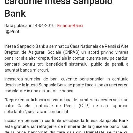
cardurile Intesa Sanpaolo
Bank
Data publicarii: 14-04-2010 |
Finante-Banci
Print
Intesa Sanpaolo Bank a semnat cu Casa Nationala de Pensii si Alte
Drepturi de Asigurari Sociale (CNPAS) un acord privind virarea
pensiilor si a altor drepturi sociale in conturi curente sau pe carduri
bancare pentru toti beneficiarii sistemului public de pensii, a
anuntat banca miercuri.
Incasarea sumelor de bani cuvenite pensionarilor in conturile
deschise la Intesa Sanpaolo Bank se poate face in baza unei cereri
completate in una din unitatile bancii.
"Reprezentantii bancii se vor ocupa de trimiterea acestei solicitari
catre Casele Teritoriale de Pensii (CTP) de care apartine
solicitantul", se arata in comunicat.
Incasarea pensiei in conturile deschise la Intesa Sanpaolo Bank
este gratuita, iar retragerile de numerar de la ghiseele bancii sau
de la orice bancomat din tara sau din strainatate se face cu