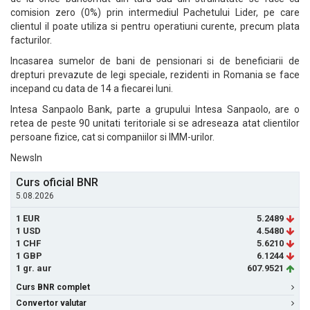
comision zero (0%) prin intermediul Pachetului Lider, pe care
clientul il poate utiliza si pentru operatiuni curente, precum plata
facturilor.
Incasarea sumelor de bani de pensionari si de beneficiarii de
drepturi prevazute de legi speciale, rezidenti in Romania se face
incepand cu data de 14 a fiecarei luni.
Intesa Sanpaolo Bank, parte a grupului Intesa Sanpaolo, are o
retea de peste 90 unitati teritoriale si se adreseaza atat clientilor
persoane fizice, cat si companiilor si IMM-urilor.
NewsIn
Curs oficial BNR
5.08.2026
1 EUR
5.2489
1 USD
4.5480
1 CHF
5.6210
1 GBP
6.1244
1 gr. aur
607.9521
Curs BNR complet
Convertor valutar