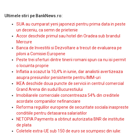
Ultimele stiri pe BankNews.ro:
SUA au cumparat yeni japonezi pentru prima data in peste
un deceniu, ca semn de prietenie
Accor deschide primul sau hotel din Oradea sub brandul
Mercure
Banca de Investitii si Dezvoltare a trecut de evaluarea pe
piloni a Comisiei Europene
Peste trei sferturi dintre tinerii romani spun ca nu isi permit
o locuinta proprie
Inflatia a scazut la 10,4% in iunie, dar analistii avertizeaza
asupra presiunilor persistente pentru IMM-uri
IKEA deschide doua puncte de servicii in centrul comercial
Grand Arena din sudul Bucurestiului
Imobiliarele comerciale concentreaza 54% din creditele
acordate companiilor nefinanciare
Reforma regulilor europene de securitate sociala inaspreste
conditiile pentru detasarea salariatilor
NETOPIA Payments a obtinut autorizatia BNR de institutie
de plata
Coletele extra-UE sub 150 de euro se scumpesc din iulie: