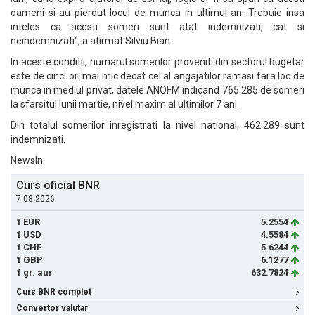
oameni si-au pierdut locul de munca in ultimul an. Trebuie insa
inteles ca acesti someri sunt atat indemnizati, cat si
neindemnizati", a afirmat Silviu Bian.
In aceste conditii, numarul somerilor proveniti din sectorul bugetar
este de cinci ori mai mic decat cel al angajatilor ramasi fara loc de
munca in mediul privat, datele ANOFM indicand 765.285 de someri
la sfarsitul lunii martie, nivel maxim al ultimilor 7 ani.
Din totalul somerilor inregistrati la nivel national, 462.289 sunt
indemnizati.
NewsIn
Curs oficial BNR
7.08.2026
1 EUR
5.2554
1 USD
4.5584
1 CHF
5.6244
1 GBP
6.1277
1 gr. aur
632.7824
Curs BNR complet
Convertor valutar