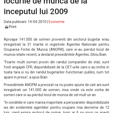
locurile de munca de la
inceputul lui 2009
Data publicarii: 14-04-2010 |
Economie
Print
Aproape 141.000 de someri proveniti din sectorul bugetar erau
inregistrati la 31 martie in registrele Agentiei Nationale pentru
Ocuparea Fortei de Munca (ANOFM), care si-au pierdut locul de
munca relativ recent, a declarat presedintele Agentiei, Silviu Bian.
"Foarte multi someri provin din randul companiilor de stat, sunt
fosti angajati CFR, disponibilizati de la CET-urile care s-au inchis in
toata tara si nu din randul bugetarilor-functionari publici, cum tot
apare in presa", a spus Bian.
Presedintele ANOFM a precizat ca nu poate spune de cati ani sunt
inregistrati cei 141.000 de someri, insa crede ca este vorba de
someri care si-au pierdut locul de munca de cel mult un an.
"In conditiile in care marea majoritate a persoanelor disponibilizate
ies din evidentele agentiilor pentru ocupare mai devreme de 12
luni, cand expira ajutorul de somaj, logic ar fi sa spun ca acesti