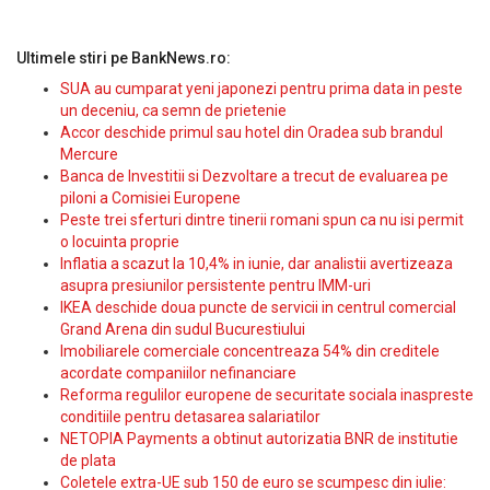
Ultimele stiri pe BankNews.ro:
SUA au cumparat yeni japonezi pentru prima data in peste
un deceniu, ca semn de prietenie
Accor deschide primul sau hotel din Oradea sub brandul
Mercure
Banca de Investitii si Dezvoltare a trecut de evaluarea pe
piloni a Comisiei Europene
Peste trei sferturi dintre tinerii romani spun ca nu isi permit
o locuinta proprie
Inflatia a scazut la 10,4% in iunie, dar analistii avertizeaza
asupra presiunilor persistente pentru IMM-uri
IKEA deschide doua puncte de servicii in centrul comercial
Grand Arena din sudul Bucurestiului
Imobiliarele comerciale concentreaza 54% din creditele
acordate companiilor nefinanciare
Reforma regulilor europene de securitate sociala inaspreste
conditiile pentru detasarea salariatilor
NETOPIA Payments a obtinut autorizatia BNR de institutie
de plata
Coletele extra-UE sub 150 de euro se scumpesc din iulie: