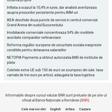
locuinta proprie
Inflatia a scazut la 10,4% in iunie, dar analistii avertizeaza
asupra presiunilor persistente pentru IMM-uri
IKEA deschide doua puncte de servicii in centrul comercial
Grand Arena din sudul Bucurestiului
Imobiliarele comerciale concentreaza 54% din creditele
acordate companiilor nefinanciare
Reforma regulilor europene de securitate sociala inaspreste
conditiile pentru detasarea salariatilor
NETOPIA Payments a obtinut autorizatia BNR de institutie de
plata
Coletele extra-UE sub 150 de euro se scumpesc din iulie: taxa
vamala de trei euro pe articol, adaugata la taxa logistica
Informațiile despre cursul valutar BNR sunt preluate de pe site-ul
oficial al Băncii Naționale a României (
BNR
).
Cele mai noi stiri
English
Arhiva
Cautare