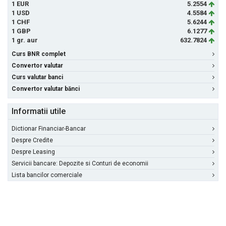
1 EUR
5.2554
1 USD
4.5584
1 CHF
5.6244
1 GBP
6.1277
1 gr. aur
632.7824
Curs BNR complet
Convertor valutar
Curs valutar banci
Convertor valutar bănci
Informatii utile
Dictionar Financiar-Bancar
Despre Credite
Despre Leasing
Servicii bancare: Depozite si Conturi de economii
Lista bancilor comerciale