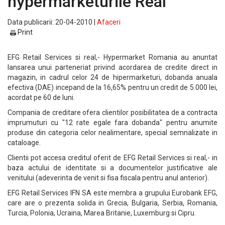
hypermarketurile Real
Data publicarii: 20-04-2010 |
Afaceri
Print
EFG Retail Services si real,- Hypermarket Romania au anuntat
lansarea unui parteneriat privind acordarea de credite direct in
magazin, in cadrul celor 24 de hipermarketuri, dobanda anuala
efectiva (DAE) incepand de la 16,65% pentru un credit de 5.000 lei,
acordat pe 60 de luni.
Compania de creditare ofera clientilor posibilitatea de a contracta
imprumuturi cu "12 rate egale fara dobanda" pentru anumite
produse din categoria celor nealimentare, special semnalizate in
cataloage.
Clientii pot accesa creditul oferit de EFG Retail Services si real,- in
baza actului de identitate si a documentelor justificative ale
venitului (adeverinta de venit si fisa fiscala pentru anul anterior).
EFG Retail Services IFN SA este membra a grupului Eurobank EFG,
care are o prezenta solida in Grecia, Bulgaria, Serbia, Romania,
Turcia, Polonia, Ucraina, Marea Britanie, Luxemburg si Cipru.