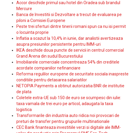
Accor deschide primul sau hotel din Oradea sub brandul
Mercure
Banca de Investitii si Dezvoltare a trecut de evaluarea pe
piloni a Comisiei Europene
Peste trei sferturi dintre tinerii romani spun ca nu isi permit
o locuinta proprie
Inflatia a scazut la 10,4% in iunie, dar analistii avertizeaza
asupra presiunilor persistente pentru IMM-uri
IKEA deschide doua puncte de servicii in centrul comercial
Grand Arena din sudul Bucurestiului
Imobiliarele comerciale concentreaza 54% din creditele
acordate companiilor nefinanciare
Reforma regulilor europene de securitate sociala inaspreste
conditiile pentru detasarea salariatilor
NETOPIA Payments a obtinut autorizatia BNR de institutie
de plata
Coletele extra-UE sub 150 de euro se scumpesc din iulie:
taxa vamala de trei euro pe articol, adaugata la taxa
logistica
Transformarile din industria auto ridica noi provocari de
preturi de transfer pentru grupurile multinationale
CEC Bank finanteaza investitiile verzi si digitale ale IMM-