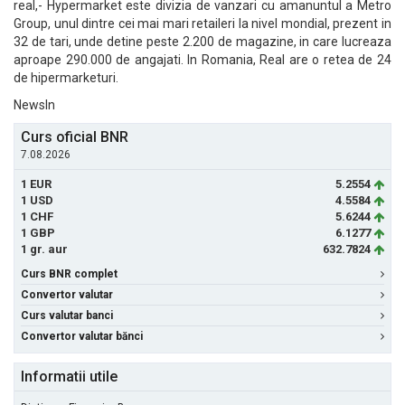
real,- Hypermarket este divizia de vanzari cu amanuntul a Metro
Group, unul dintre cei mai mari retaileri la nivel mondial, prezent in
32 de tari, unde detine peste 2.200 de magazine, in care lucreaza
aproape 290.000 de angajati. In Romania, Real are o retea de 24
de hipermarketuri.
NewsIn
Curs oficial BNR
7.08.2026
1 EUR
5.2554
1 USD
4.5584
1 CHF
5.6244
1 GBP
6.1277
1 gr. aur
632.7824
Curs BNR complet
Convertor valutar
Curs valutar banci
Convertor valutar bănci
Informatii utile