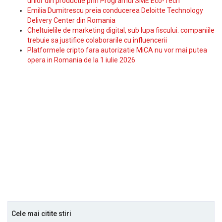
urilor din productie prin Programul SME Eco-Tech
Emilia Dumitrescu preia conducerea Deloitte Technology
Delivery Center din Romania
Cheltuielile de marketing digital, sub lupa fiscului: companiile
trebuie sa justifice colaborarile cu influencerii
Platformele cripto fara autorizatie MiCA nu vor mai putea
opera in Romania de la 1 iulie 2026
Cele mai citite stiri