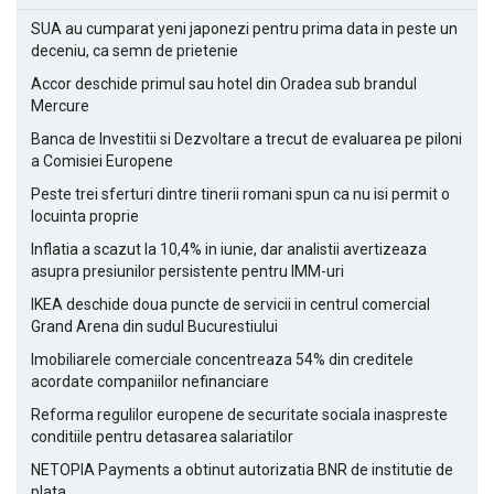
SUA au cumparat yeni japonezi pentru prima data in peste un
deceniu, ca semn de prietenie
Accor deschide primul sau hotel din Oradea sub brandul
Mercure
Banca de Investitii si Dezvoltare a trecut de evaluarea pe piloni
a Comisiei Europene
Peste trei sferturi dintre tinerii romani spun ca nu isi permit o
locuinta proprie
Inflatia a scazut la 10,4% in iunie, dar analistii avertizeaza
asupra presiunilor persistente pentru IMM-uri
IKEA deschide doua puncte de servicii in centrul comercial
Grand Arena din sudul Bucurestiului
Imobiliarele comerciale concentreaza 54% din creditele
acordate companiilor nefinanciare
Reforma regulilor europene de securitate sociala inaspreste
conditiile pentru detasarea salariatilor
NETOPIA Payments a obtinut autorizatia BNR de institutie de
plata