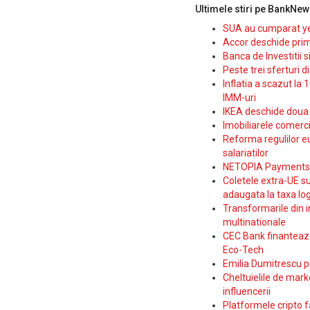
Ultimele stiri pe BankNew
SUA au cumparat yen
Accor deschide prim
Banca de Investitii 
Peste trei sferturi d
Inflatia a scazut la 
IMM-uri
IKEA deschide doua p
Imobiliarele comerc
Reforma regulilor e
salariatilor
NETOPIA Payments a 
Coletele extra-UE su
adaugata la taxa log
Transformarile din i
multinationale
CEC Bank finanteaza 
Eco-Tech
Emilia Dumitrescu p
Cheltuielile de marke
influencerii
Platformele cripto f