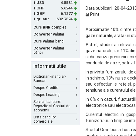
1 USD
4.5584
1 CHF
5.6244
Data publicarii: 20-04-2010
1 GBP
6.1277
Print
1 gr. aur
632.7824
Curs BNR complet
Aproximativ 40% dintre r
Convertor valutar
gaze naturale, arata un stu
Curs valutar banci
Astfel, studiul a relevat 
Convertor valutar
gaze naturale, iar 11% din
bănci
si din cauza presiunii sca
conducta de gaze, potrivit 
Informatii utile
In privinta furnizorului de
Dictionar Financiar-
In schimb, 13% nu se declar
Bancar
sau defectiunile retelei, 
Despre Credite
tensiune ale curentului elec
Despre Leasing
In 6% din cazuri, fluctuati
Servicii bancare:
electronice sau electrocas
Depozite si Conturi de
economii
Curentul electric in gos
Lista bancilor
furnizorului, in timp ce in
comerciale
Studiul Omnibus a fost re
pentru a analiza gradul de