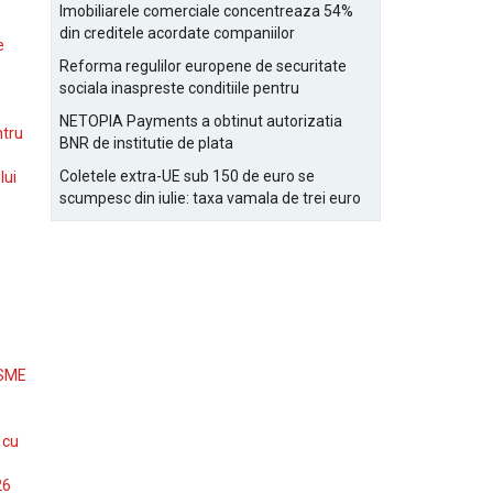
Bucurestiului
Imobiliarele comerciale concentreaza 54%
din creditele acordate companiilor
e
nefinanciare
Reforma regulilor europene de securitate
sociala inaspreste conditiile pentru
detasarea salariatilor
NETOPIA Payments a obtinut autorizatia
ntru
BNR de institutie de plata
Coletele extra-UE sub 150 de euro se
lui
scumpesc din iulie: taxa vamala de trei euro
pe articol, adaugata la taxa logistica
 SME
 cu
26