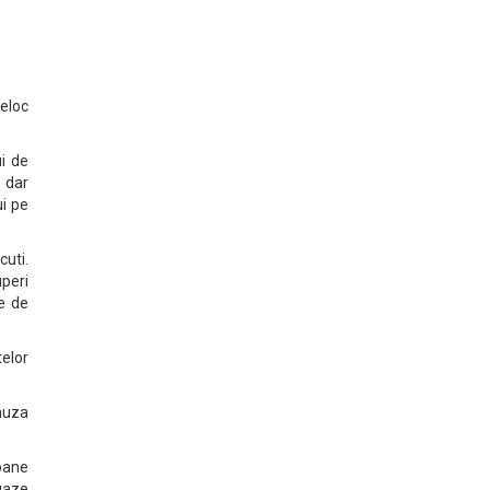
eloc
ui de
, dar
ui pe
cuti.
uperi
le de
telor
auza
oane
 gaze