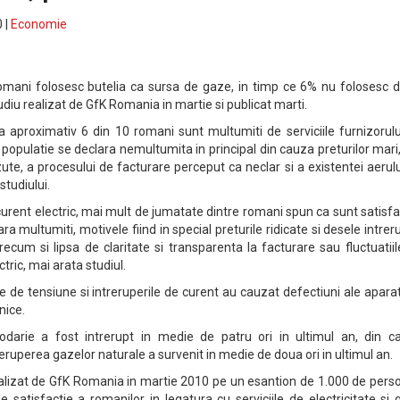
 |
Economie
omani folosesc butelia ca sursa de gaze, in timp ce 6% nu folosesc d
diu realizat de GfK Romania in martie si publicat marti.
ca aproximativ 6 din 10 romani sunt multumiti de serviciile furnizorul
 populatie se declara nemultumita in principal din cauza preturilor mari
zute, a procesului de facturare perceput ca neclar si a existentei aerul
studiului.
 curent electric, mai mult de jumatate dintre romani spun ca sunt satisfa
a multumiti, motivele fiind in special preturile ridicate si desele intrer
precum si lipsa de claritate si transparenta la facturare sau fluctuatii
tric, mai arata studiul.
ile de tensiune si intreruperile de curent au cauzat defectiuni ale apara
nice.
podarie a fost intrerupt in medie de patru ori in ultimul an, din c
treruperea gazelor naturale a survenit in medie de doua ori in ultimul an.
alizat de GfK Romania in martie 2010 pe un esantion de 1.000 de pers
 satisfactie a romanilor in legatura cu serviciile de electricitate si