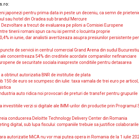
s.ro:
i japonezi pentru prima data in peste un deceniu, ca semn de prieteni
ul sau hotel din Oradea sub brandul Mercure
si Dezvoltare a trecut de evaluarea pe piloni a Comisiei Europene
intre tinerii romani spun ca nu isi permit o locuinta proprie
10,4% in iunie, dar analistii avertizeaza asupra presiunilor persistente pe
uncte de servicii in centrul comercial Grand Arena din sudul Bucurestiu
iale concentreaza 54% din creditele acordate companiilor nefinanciare
uropene de securitate sociala inaspreste conditiile pentru detasarea
obtinut autorizatia BNR de institutie de plata
b 150 de euro se scumpesc din iulie: taxa vamala de trei euro pe articol,
istica
ndustria auto ridica noi provocari de preturi de transfer pentru grupurile
investitiile verzi si digitale ale IMM-urilor din productie prin Programul
reia conducerea Deloitte Technology Delivery Center din Romania
ting digital, sub lupa fiscului: companiile trebuie sa justifice colaborarile
ara autorizatie MiCA nu vor mai putea opera in Romania de la 1 iulie 20