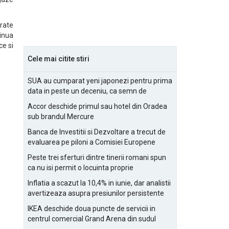
urate
inua
ce si
Cele mai citite stiri
SUA au cumparat yeni japonezi pentru prima
data in peste un deceniu, ca semn de
prietenie
Accor deschide primul sau hotel din Oradea
sub brandul Mercure
Banca de Investitii si Dezvoltare a trecut de
evaluarea pe piloni a Comisiei Europene
Peste trei sferturi dintre tinerii romani spun
ca nu isi permit o locuinta proprie
Inflatia a scazut la 10,4% in iunie, dar analistii
avertizeaza asupra presiunilor persistente
pentru IMM-uri
IKEA deschide doua puncte de servicii in
centrul comercial Grand Arena din sudul