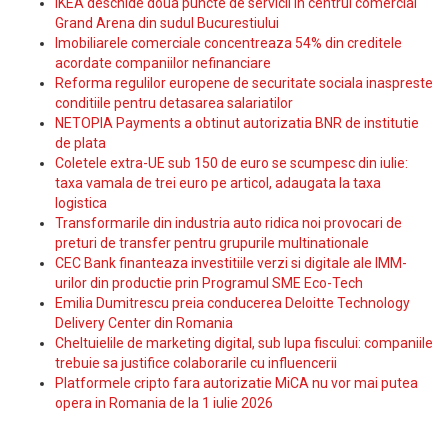
IKEA deschide doua puncte de servicii in centrul comercial
Grand Arena din sudul Bucurestiului
Imobiliarele comerciale concentreaza 54% din creditele
acordate companiilor nefinanciare
Reforma regulilor europene de securitate sociala inaspreste
conditiile pentru detasarea salariatilor
NETOPIA Payments a obtinut autorizatia BNR de institutie
de plata
Coletele extra-UE sub 150 de euro se scumpesc din iulie:
taxa vamala de trei euro pe articol, adaugata la taxa
logistica
Transformarile din industria auto ridica noi provocari de
preturi de transfer pentru grupurile multinationale
CEC Bank finanteaza investitiile verzi si digitale ale IMM-
urilor din productie prin Programul SME Eco-Tech
Emilia Dumitrescu preia conducerea Deloitte Technology
Delivery Center din Romania
Cheltuielile de marketing digital, sub lupa fiscului: companiile
trebuie sa justifice colaborarile cu influencerii
Platformele cripto fara autorizatie MiCA nu vor mai putea
opera in Romania de la 1 iulie 2026