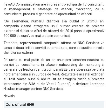
newAD Communication are in prezent o echipa de 13 consultanti
in management si strategie de afaceri, marketing, PR si
comunicare, precum si generare de oportunitati de afaceri.
"De asemenea, numarul clientilor s-a dublat in ultimul an,
compania vizand atragerea unui numar crescut de proiecte
externe si dublarea cifrei de afaceri din 2010 pana la aproximativ
600.000 de euro", se mai arata in comunicat.
Totodata, reprezentantii companiei afirma ca NNC Services va
lansa si doua linii de servicii automatizate, care sa sustina nevoile
clientilor sai externi.
"In urma cu mai putin de un an anuntam lansarea noastra cu
servicii de consultanta in afaceri, outsourcing de marketing si
generare de lead-uri pentru companii B2B care opereaza pe piata
nord americana si in Europa de Vest. Rezultatele acestei extinderi
au fost foarte bune si am reusit sa atragem clienti si proiecte
interesante din SUA si din Vestul Europei", a declarat Loredana
Niculae, manager partner NNC Services.
NewsIn
Curs oficial BNR