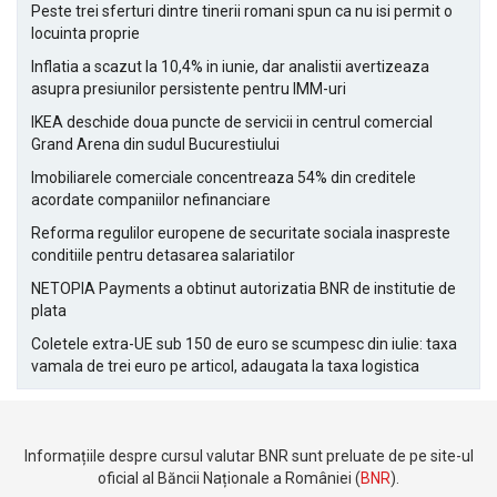
Peste trei sferturi dintre tinerii romani spun ca nu isi permit o
locuinta proprie
Inflatia a scazut la 10,4% in iunie, dar analistii avertizeaza
asupra presiunilor persistente pentru IMM-uri
IKEA deschide doua puncte de servicii in centrul comercial
Grand Arena din sudul Bucurestiului
Imobiliarele comerciale concentreaza 54% din creditele
acordate companiilor nefinanciare
Reforma regulilor europene de securitate sociala inaspreste
conditiile pentru detasarea salariatilor
NETOPIA Payments a obtinut autorizatia BNR de institutie de
plata
Coletele extra-UE sub 150 de euro se scumpesc din iulie: taxa
vamala de trei euro pe articol, adaugata la taxa logistica
Informațiile despre cursul valutar BNR sunt preluate de pe site-ul
oficial al Băncii Naționale a României (
BNR
).