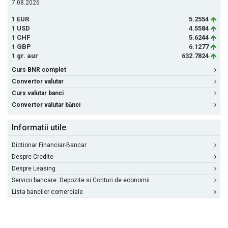
7.08.2026
1 EUR
5.2554
1 USD
4.5584
1 CHF
5.6244
1 GBP
6.1277
1 gr. aur
632.7824
Curs BNR complet
Convertor valutar
Curs valutar banci
Convertor valutar bănci
Informatii utile
Dictionar Financiar-Bancar
Despre Credite
Despre Leasing
Servicii bancare: Depozite si Conturi de economii
Lista bancilor comerciale