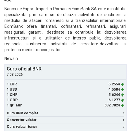
450.
Banca de Export-Import a Romaniei EximBank SA este o institutie
specializata prin care se deruleaza activitati de sustinere a
mediului de afaceri romanesc si a tranzactiilor internationale.
EximBank ofera finantari, cofinantari, refinantari, asigurari,
reasigurari, garantii, destinate sa contribuie la: dezvoltarea
infrastructurii si a utilitatilor de interes public, dezvoltarea
regionala, sustinerea activitatii de cercetare-dezvoltare si
protectia mediului inconjurator.
NewsIn
Curs oficial BNR
7.08.2026
1 EUR
5.2554
1 USD
4.5584
1 CHF
5.6244
1 GBP
6.1277
1 gr. aur
632.7824
Curs BNR complet
Convertor valutar
Curs valutar banci