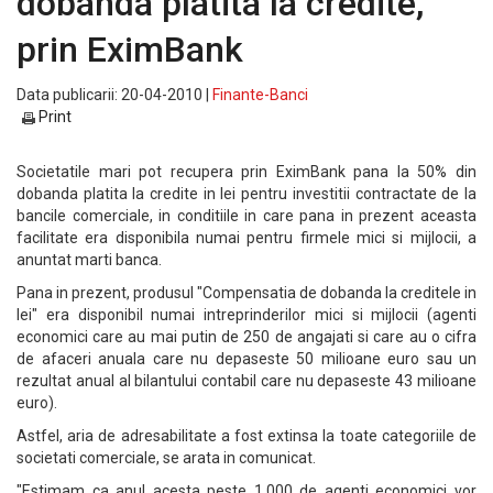
dobanda platita la credite,
prin EximBank
Data publicarii: 20-04-2010 |
Finante-Banci
Print
Societatile mari pot recupera prin EximBank pana la 50% din
dobanda platita la credite in lei pentru investitii contractate de la
bancile comerciale, in conditiile in care pana in prezent aceasta
facilitate era disponibila numai pentru firmele mici si mijlocii, a
anuntat marti banca.
Pana in prezent, produsul "Compensatia de dobanda la creditele in
lei" era disponibil numai intreprinderilor mici si mijlocii (agenti
economici care au mai putin de 250 de angajati si care au o cifra
de afaceri anuala care nu depaseste 50 milioane euro sau un
rezultat anual al bilantului contabil care nu depaseste 43 milioane
euro).
Astfel, aria de adresabilitate a fost extinsa la toate categoriile de
societati comerciale, se arata in comunicat.
"Estimam ca anul acesta peste 1.000 de agenti economici vor