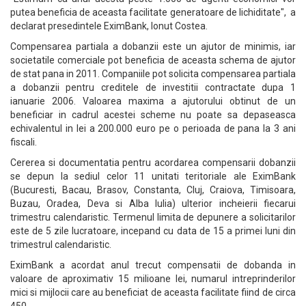
putea beneficia de aceasta facilitate generatoare de lichiditate", a
declarat presedintele EximBank, Ionut Costea.
Compensarea partiala a dobanzii este un ajutor de minimis, iar
societatile comerciale pot beneficia de aceasta schema de ajutor
de stat pana in 2011. Companiile pot solicita compensarea partiala
a dobanzii pentru creditele de investitii contractate dupa 1
ianuarie 2006. Valoarea maxima a ajutorului obtinut de un
beneficiar in cadrul acestei scheme nu poate sa depaseasca
echivalentul in lei a 200.000 euro pe o perioada de pana la 3 ani
fiscali.
Cererea si documentatia pentru acordarea compensarii dobanzii
se depun la sediul celor 11 unitati teritoriale ale EximBank
(Bucuresti, Bacau, Brasov, Constanta, Cluj, Craiova, Timisoara,
Buzau, Oradea, Deva si Alba Iulia) ulterior incheierii fiecarui
trimestru calendaristic. Termenul limita de depunere a solicitarilor
este de 5 zile lucratoare, incepand cu data de 15 a primei luni din
trimestrul calendaristic.
EximBank a acordat anul trecut compensatii de dobanda in
valoare de aproximativ 15 milioane lei, numarul intreprinderilor
mici si mijlocii care au beneficiat de aceasta facilitate fiind de circa