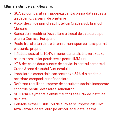
Ultimele stiri pe BankNews.ro:
SUA au cumparat yeni japonezi pentru prima data in peste
un deceniu, ca semn de prietenie
Accor deschide primul sau hotel din Oradea sub brandul
Mercure
Banca de Investitii si Dezvoltare a trecut de evaluarea pe
piloni a Comisiei Europene
Peste trei sferturi dintre tinerii romani spun ca nu isi permit
o locuinta proprie
Inflatia a scazut la 10,4% in iunie, dar analistii avertizeaza
asupra presiunilor persistente pentru IMM-uri
IKEA deschide doua puncte de servicii in centrul comercial
Grand Arena din sudul Bucurestiului
Imobiliarele comerciale concentreaza 54% din creditele
acordate companiilor nefinanciare
Reforma regulilor europene de securitate sociala inaspreste
conditiile pentru detasarea salariatilor
NETOPIA Payments a obtinut autorizatia BNR de institutie
de plata
Coletele extra-UE sub 150 de euro se scumpesc din iulie:
taxa vamala de trei euro pe articol, adaugata la taxa