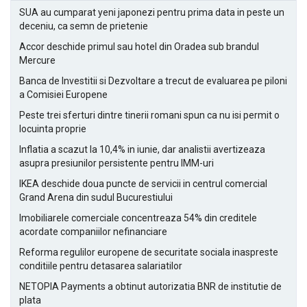
SUA au cumparat yeni japonezi pentru prima data in peste un
deceniu, ca semn de prietenie
Accor deschide primul sau hotel din Oradea sub brandul
Mercure
Banca de Investitii si Dezvoltare a trecut de evaluarea pe piloni
a Comisiei Europene
Peste trei sferturi dintre tinerii romani spun ca nu isi permit o
locuinta proprie
Inflatia a scazut la 10,4% in iunie, dar analistii avertizeaza
asupra presiunilor persistente pentru IMM-uri
IKEA deschide doua puncte de servicii in centrul comercial
Grand Arena din sudul Bucurestiului
Imobiliarele comerciale concentreaza 54% din creditele
acordate companiilor nefinanciare
Reforma regulilor europene de securitate sociala inaspreste
conditiile pentru detasarea salariatilor
NETOPIA Payments a obtinut autorizatia BNR de institutie de
plata