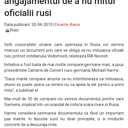
angajamentul de a nu mitui
oficialii rusi
Data publicarii: 20-04-2010 |
Finante-Banci
Print
Sefii corporatiilor straine care opereaza in Rusia vor semna
miercuri un document prin care se obliga sa nu mituiasca oficialii
rusi, potrivit cotidianului Vedomosti, relateaza RIA Novosti.
Initiativa a fost luata de mai multe companii germane mari, a spus
presedintele Camerei de Comert ruso-germana, Michael Harms.
"Daca marile companii anunta ca nu intentioneaza sa mituiasca,
atunci se poate spera ca nimeni nu va apela la ele pentru a primi
mita", a subliniat el.
Mai mult de 50 de companii vor semna documentul, printre care
Siemens, implicat intr-un scandal de mita la scara mare in Rusia.
Harms considera semnarea documentului ca fiind un important
pas inainte. In discutie sunt nu doar principiile, ci si modurile
concrete de a descuraja mita.