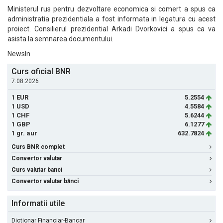
Ministerul rus pentru dezvoltare economica si comert a spus ca
administratia prezidentiala a fost informata in legatura cu acest
proiect. Consilierul prezidential Arkadi Dvorkovici a spus ca va
asista la semnarea documentului.
NewsIn
Curs oficial BNR
7.08.2026
1 EUR
5.2554
1 USD
4.5584
1 CHF
5.6244
1 GBP
6.1277
1 gr. aur
632.7824
Curs BNR complet
Convertor valutar
Curs valutar banci
Convertor valutar bănci
Informatii utile
Dictionar Financiar-Bancar