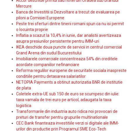
Accor deschide primul sau hotel din Oradea sub brandul
Mercure
Banca de Investitii si Dezvoltare a trecut de evaluarea pe
piloni a Comisiei Europene
Peste trei sferturi dintre tinerii romani spun ca nu isi permit
o locuinta proprie
Inflatia a scazut la 10,4% in iunie, dar analistii avertizeaza
asupra presiunilor persistente pentru IMM-uri
IKEA deschide doua puncte de servicii in centrul comercial
Grand Arena din sudul Bucurestiului
Imobiliarele comerciale concentreaza 54% din creditele
acordate companiilor nefinanciare
Reforma regulilor europene de securitate sociala inaspreste
conditiile pentru detasarea salariatilor
NETOPIA Payments a obtinut autorizatia BNR de institutie
de plata
Coletele extra-UE sub 150 de euro se scumpesc din iulie:
taxa vamala de trei euro pe articol, adaugata la taxa
logistica
Transformarile din industria auto ridica noi provocari de
preturi de transfer pentru grupurile multinationale
CEC Bank finanteaza investitiile verzi si digitale ale IMM-
urilor din productie prin Programul SME Eco-Tech