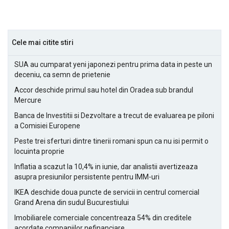
Cele mai citite stiri
SUA au cumparat yeni japonezi pentru prima data in peste un
deceniu, ca semn de prietenie
Accor deschide primul sau hotel din Oradea sub brandul
Mercure
Banca de Investitii si Dezvoltare a trecut de evaluarea pe piloni
a Comisiei Europene
Peste trei sferturi dintre tinerii romani spun ca nu isi permit o
locuinta proprie
Inflatia a scazut la 10,4% in iunie, dar analistii avertizeaza
asupra presiunilor persistente pentru IMM-uri
IKEA deschide doua puncte de servicii in centrul comercial
Grand Arena din sudul Bucurestiului
Imobiliarele comerciale concentreaza 54% din creditele
acordate companiilor nefinanciare