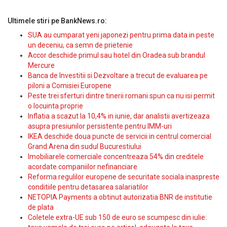
Ultimele stiri pe BankNews.ro:
SUA au cumparat yeni japonezi pentru prima data in peste
un deceniu, ca semn de prietenie
Accor deschide primul sau hotel din Oradea sub brandul
Mercure
Banca de Investitii si Dezvoltare a trecut de evaluarea pe
piloni a Comisiei Europene
Peste trei sferturi dintre tinerii romani spun ca nu isi permit
o locuinta proprie
Inflatia a scazut la 10,4% in iunie, dar analistii avertizeaza
asupra presiunilor persistente pentru IMM-uri
IKEA deschide doua puncte de servicii in centrul comercial
Grand Arena din sudul Bucurestiului
Imobiliarele comerciale concentreaza 54% din creditele
acordate companiilor nefinanciare
Reforma regulilor europene de securitate sociala inaspreste
conditiile pentru detasarea salariatilor
NETOPIA Payments a obtinut autorizatia BNR de institutie
de plata
Coletele extra-UE sub 150 de euro se scumpesc din iulie: