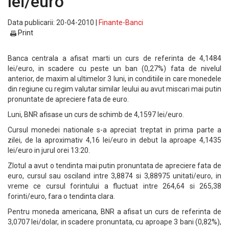
lei/euro
Data publicarii: 20-04-2010 |
Finante-Banci
Print
Banca centrala a afisat marti un curs de referinta de 4,1484
lei/euro, in scadere cu peste un ban (0,27%) fata de nivelul
anterior, de maxim al ultimelor 3 luni, in conditiile in care monedele
din regiune cu regim valutar similar leului au avut miscari mai putin
pronuntate de apreciere fata de euro.
Luni, BNR afisase un curs de schimb de 4,1597 lei/euro.
Cursul monedei nationale s-a apreciat treptat in prima parte a
zilei, de la aproximativ 4,16 lei/euro in debut la aproape 4,1435
lei/euro in jurul orei 13:20.
Zlotul a avut o tendinta mai putin pronuntata de apreciere fata de
euro, cursul sau osciland intre 3,8874 si 3,88975 unitati/euro, in
vreme ce cursul forintului a fluctuat intre 264,64 si 265,38
forinti/euro, fara o tendinta clara.
Pentru moneda americana, BNR a afisat un curs de referinta de
3,0707 lei/dolar, in scadere pronuntata, cu aproape 3 bani (0,82%),