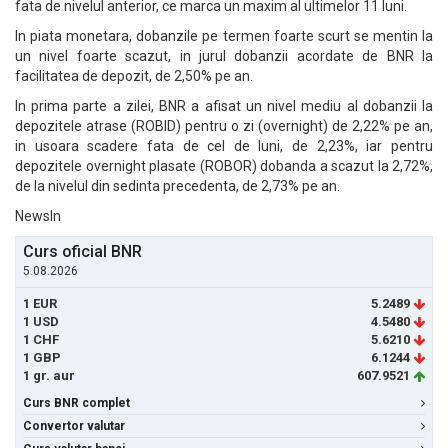
fata de nivelul anterior, ce marca un maxim al ultimelor 11 luni.
In piata monetara, dobanzile pe termen foarte scurt se mentin la
un nivel foarte scazut, in jurul dobanzii acordate de BNR la
facilitatea de depozit, de 2,50% pe an.
In prima parte a zilei, BNR a afisat un nivel mediu al dobanzii la
depozitele atrase (ROBID) pentru o zi (overnight) de 2,22% pe an,
in usoara scadere fata de cel de luni, de 2,23%, iar pentru
depozitele overnight plasate (ROBOR) dobanda a scazut la 2,72%,
de la nivelul din sedinta precedenta, de 2,73% pe an.
NewsIn
Curs oficial BNR
5.08.2026
1 EUR
5.2489
1 USD
4.5480
1 CHF
5.6210
1 GBP
6.1244
1 gr. aur
607.9521
Curs BNR complet
Convertor valutar