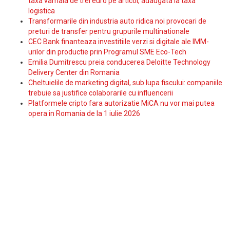
taxa vamala de trei euro pe articol, adaugata la taxa
logistica
Transformarile din industria auto ridica noi provocari de
preturi de transfer pentru grupurile multinationale
CEC Bank finanteaza investitiile verzi si digitale ale IMM-
urilor din productie prin Programul SME Eco-Tech
Emilia Dumitrescu preia conducerea Deloitte Technology
Delivery Center din Romania
Cheltuielile de marketing digital, sub lupa fiscului: companiile
trebuie sa justifice colaborarile cu influencerii
Platformele cripto fara autorizatie MiCA nu vor mai putea
opera in Romania de la 1 iulie 2026