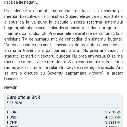
risca sa fie negativ.
Presedintele a anuntat saptamana trecuta ca ii va chema pe
membrii Executivului la consultari. Subiectele pe care presedintele
a spus ca le va pune in discutie vizeaza reforma sistemului
bugetar, situatia concedierilor din administratie, dar si programele
finantate cu fonduri UE. Presedintele se aratase nemultumit, la o
emisiune TV, de numarul mic de concedieri din sistemul bugetar.
"Nu va ascund ca nu sunt convins nici de realitatea a ceea ce se
afirma la Guvern, am dat oameni afara... Nu prea am vazut in
statistici someri din sectorul bugetar. Nu prea am vazut. O sa ma
mai uit cu atentie zilele urmatoare. S-au comasat ministere, dar a
ramas acelasi numar de salariati... Ceva e in neregula si acolo. Am
sa am o discutie cu Guvernul saptamana viitoare", a aratat
Basescu.
NewsIn
Curs oficial BNR
6.08.2026
1 EUR
5.2513
1 USD
4.5507
1 CHF
5.6221