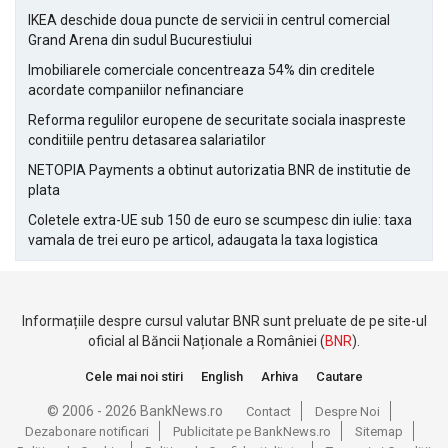
IKEA deschide doua puncte de servicii in centrul comercial
Grand Arena din sudul Bucurestiului
Imobiliarele comerciale concentreaza 54% din creditele
acordate companiilor nefinanciare
Reforma regulilor europene de securitate sociala inaspreste
conditiile pentru detasarea salariatilor
NETOPIA Payments a obtinut autorizatia BNR de institutie de
plata
Coletele extra-UE sub 150 de euro se scumpesc din iulie: taxa
vamala de trei euro pe articol, adaugata la taxa logistica
Informațiile despre cursul valutar BNR sunt preluate de pe site-ul
oficial al Băncii Naționale a României (
BNR
).
Cele mai noi stiri
English
Arhiva
Cautare
© 2006 - 2026 BankNews.ro
Contact
Despre Noi
Dezabonare notificari
Publicitate pe BankNews.ro
Sitemap