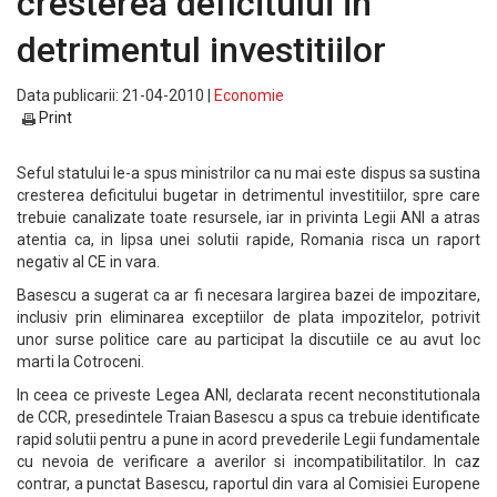
cresterea deficitului in
detrimentul investitiilor
Data publicarii: 21-04-2010 |
Economie
Print
Seful statului le-a spus ministrilor ca nu mai este dispus sa sustina
cresterea deficitului bugetar in detrimentul investitiilor, spre care
trebuie canalizate toate resursele, iar in privinta Legii ANI a atras
atentia ca, in lipsa unei solutii rapide, Romania risca un raport
negativ al CE in vara.
Basescu a sugerat ca ar fi necesara largirea bazei de impozitare,
inclusiv prin eliminarea exceptiilor de plata impozitelor, potrivit
unor surse politice care au participat la discutiile ce au avut loc
marti la Cotroceni.
In ceea ce priveste Legea ANI, declarata recent neconstitutionala
de CCR, presedintele Traian Basescu a spus ca trebuie identificate
rapid solutii pentru a pune in acord prevederile Legii fundamentale
cu nevoia de verificare a averilor si incompatibilitatilor. In caz
contrar, a punctat Basescu, raportul din vara al Comisiei Europene