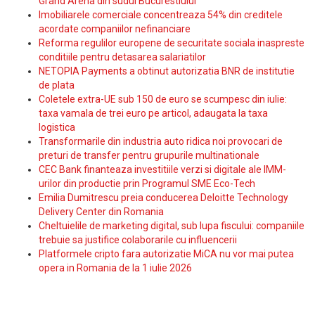
Grand Arena din sudul Bucurestiului
Imobiliarele comerciale concentreaza 54% din creditele
acordate companiilor nefinanciare
Reforma regulilor europene de securitate sociala inaspreste
conditiile pentru detasarea salariatilor
NETOPIA Payments a obtinut autorizatia BNR de institutie
de plata
Coletele extra-UE sub 150 de euro se scumpesc din iulie:
taxa vamala de trei euro pe articol, adaugata la taxa
logistica
Transformarile din industria auto ridica noi provocari de
preturi de transfer pentru grupurile multinationale
CEC Bank finanteaza investitiile verzi si digitale ale IMM-
urilor din productie prin Programul SME Eco-Tech
Emilia Dumitrescu preia conducerea Deloitte Technology
Delivery Center din Romania
Cheltuielile de marketing digital, sub lupa fiscului: companiile
trebuie sa justifice colaborarile cu influencerii
Platformele cripto fara autorizatie MiCA nu vor mai putea
opera in Romania de la 1 iulie 2026