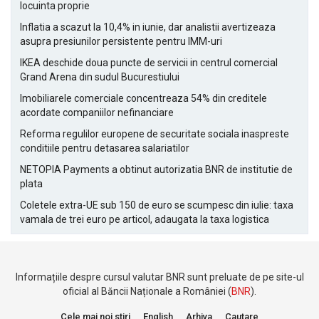
locuinta proprie
Inflatia a scazut la 10,4% in iunie, dar analistii avertizeaza
asupra presiunilor persistente pentru IMM-uri
IKEA deschide doua puncte de servicii in centrul comercial
Grand Arena din sudul Bucurestiului
Imobiliarele comerciale concentreaza 54% din creditele
acordate companiilor nefinanciare
Reforma regulilor europene de securitate sociala inaspreste
conditiile pentru detasarea salariatilor
NETOPIA Payments a obtinut autorizatia BNR de institutie de
plata
Coletele extra-UE sub 150 de euro se scumpesc din iulie: taxa
vamala de trei euro pe articol, adaugata la taxa logistica
Informațiile despre cursul valutar BNR sunt preluate de pe site-ul
oficial al Băncii Naționale a României (
BNR
).
Cele mai noi stiri
English
Arhiva
Cautare