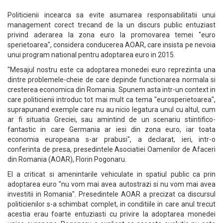
Politicienii incearca sa evite asumarea responsabilitatii unui
management corect trecand de la un discurs public entuziast
privind aderarea la zona euro la promovarea temei "euro
sperietoarea", considera conducerea AOAR, care insista pe nevoia
unui program national pentru adoptarea euro in 2015.
"Mesajul nostru este ca adoptarea monedei euro reprezinta una
dintre problemele-cheie de care depinde functionarea normala si
cresterea economica din Romania. Spunem asta intr-un context in
care politicienii introduc tot mai mult ca tema "eurosperietoarea",
suprapunand exemple care nu au nicio legatura unul cu altul, cum
ar fi situatia Greciei, sau amintind de un scenariu stiintifico-
fantastic in care Germania ar iesi din zona euro, iar toata
economia europeana s-ar prabusi", a declarat, ieri, intr-o
conferinta de presa, presedintele Asociatiei Oamenilor de Afaceri
din Romania (AOAR), Florin Pogonaru.
El a criticat si amenintarile vehiculate in spatiul public ca prin
adoptarea euro "nu vom mai avea autostrazi si nu vom mai avea
investitii in Romania". Presedintele AOAR a precizat ca discursul
politicienilor s-a schimbat complet, in conditiile in care anul trecut
acestia erau foarte entuziasti cu privire la adoptarea monedei