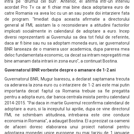
intra pe "drumul cel bun". Anterior, el afirma intr-un interviu
acordat Pro Tv ca ar fi chiar mai bine daca adoptarea euro de
catre Romania va avea loc cu un an sau poate doi intarziere fata
de program. "Imediat dupa aceasta afirmatie a directorului
general al FMI, asistam la o reconsiderare a atitudinii factorilor
implicati socialmente in calendarul de adoptare a euro. Incep
diversi reprezentanti ai Guvernului sa dea tot felul de referinte,
daca ar fi bine sau nu sa adoptam moneda euro, iar guvernatorul
BNR lanseaza de o maniera usor academica, dupa parerea mea
deloc fundamentata economic, ca decat sa intram nepregatiti mai
bine amanam data intrarii in zona euro", a continuat Bostina.
Guvernatorul BNR vorbeste despre o amanare de 1-2 ani
Guvernatorul BNR, Mugur Isarescu, a declarat saptamana trecuta
ca aderarea la zona euro cu o intarziere de 1-2 ani este mai putin
importanta decat faptul ca Romania trebuie sa fie pregatita
pentru a adopta euro, dar banca centrala insista pentru calendarul
2014-2015. "Pai daca in martie Guvernul reconfirma calendarul de
adoptare a euro, si la inceputul lui aprilie, dupa ce vine directorul
FMI, ne schimbam atitudinea, intrebarea este cine conduce
economia in Romania", a adaugat Bostina. El a precizat ca oamenii
de afaceri doresc elaborarea unui proiect national pentru
adoptarea monedei unice europene nu mai tarziu de 1 ianuarie