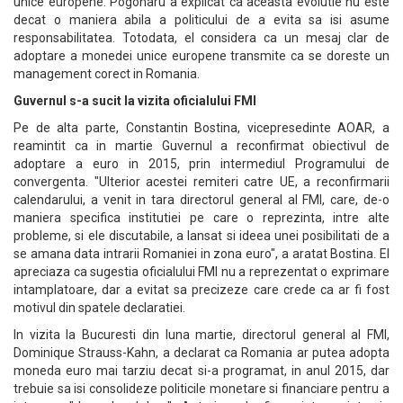
unice europene. Pogonaru a explicat ca aceasta evolutie nu este
decat o maniera abila a politicului de a evita sa isi asume
responsabilitatea. Totodata, el considera ca un mesaj clar de
adoptare a monedei unice europene transmite ca se doreste un
management corect in Romania.
Guvernul s-a sucit la vizita oficialului FMI
Pe de alta parte, Constantin Bostina, vicepresedinte AOAR, a
reamintit ca in martie Guvernul a reconfirmat obiectivul de
adoptare a euro in 2015, prin intermediul Programului de
convergenta. "Ulterior acestei remiteri catre UE, a reconfirmarii
calendarului, a venit in tara directorul general al FMI, care, de-o
maniera specifica institutiei pe care o reprezinta, intre alte
probleme, si ele discutabile, a lansat si ideea unei posibilitati de a
se amana data intrarii Romaniei in zona euro", a aratat Bostina. El
apreciaza ca sugestia oficialului FMI nu a reprezentat o exprimare
intamplatoare, dar a evitat sa precizeze care crede ca ar fi fost
motivul din spatele declaratiei.
In vizita la Bucuresti din luna martie, directorul general al FMI,
Dominique Strauss-Kahn, a declarat ca Romania ar putea adopta
moneda euro mai tarziu decat si-a programat, in anul 2015, dar
trebuie sa isi consolideze politicile monetare si financiare pentru a