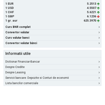
1 EUR
5.2513
1 USD
4.5507
1 CHF
5.6221
1 GBP
6.1236
1 gr. aur
625.3970
Curs BNR complet
Convertor valutar
Curs valutar banci
Convertor valutar bănci
Informatii utile
Dictionar Financiar-Bancar
Despre Credite
Despre Leasing
Servicii bancare: Depozite si Conturi de economii
Lista bancilor comerciale