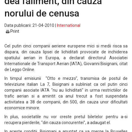
dea faliment, din cauza
norului de cenusa
Data publicarii: 21-04-2010 |
International
Print
Cel putin cinci companii aeriene europene mici si medii risca sa
dispara, din cauza lipsei de lichiditati provocate de inchiderea
spatiului aerian in Europa, a declarat directorul Asociatiei
Internationale de Transport Aerian (IATA), Giovanni Bisignani, citat
de Leggo Online.
In timpul emisiunii "Otto e mezzo", transmisa de postul de
televiziune italian La 7, Bisignani a subliniat ca cel putin cinci
companii asociate IATA "nu au lichiditati" in urma restrictiilor de
trafic aerian si a amintit ca anul trecut a fost suspendata
activitatea a 38 de companii, din 500, din cauza unor dificultati
economice minore.
In plus, societatile nu vor creste pretul biletelor pentru a-si
recupera pierderile, "din cauza concurentei", a adaugat el.
In aceste conditii, Bisignani a anuntat ca va merge la Bruxelles