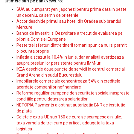
Ultimele stiri pe BankNews.ro:
SUA au cumparat yeni japonezi pentru prima data in peste
un deceniu, ca semn de prietenie
Accor deschide primul sau hotel din Oradea sub brandul
Mercure
Banca de Investitii si Dezvoltare a trecut de evaluarea pe
piloni a Comisiei Europene
Peste trei sferturi dintre tinerii romani spun ca nu isi permit
o locuinta proprie
Inflatia a scazut la 10,4% in iunie, dar analistii avertizeaza
asupra presiunilor persistente pentru IMM-uri
IKEA deschide doua puncte de servicii in centrul comercial
Grand Arena din sudul Bucurestiului
Imobiliarele comerciale concentreaza 54% din creditele
acordate companiilor nefinanciare
Reforma regulilor europene de securitate sociala inaspreste
conditiile pentru detasarea salariatilor
NETOPIA Payments a obtinut autorizatia BNR de institutie
de plata
Coletele extra-UE sub 150 de euro se scumpesc din iulie:
taxa vamala de trei euro pe articol, adaugata la taxa
logistica