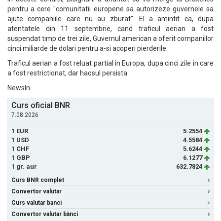
pentru a cere "comunitatii europene sa autorizeze guvernele sa
ajute companiile care nu au zburat". El a amintit ca, dupa
atentatele din 11 septembrie, cand traficul aerian a fost
suspendat timp de trei zile, Guvernul american a oferit companiilor
cinci miliarde de dolari pentru a-si acoperi pierderile.
Traficul aerian a fost reluat partial in Europa, dupa cinci zile in care
a fost restrictionat, dar haosul persista.
NewsIn
Curs oficial BNR
7.08.2026
1 EUR
5.2554
1 USD
4.5584
1 CHF
5.6244
1 GBP
6.1277
1 gr. aur
632.7824
Curs BNR complet
Convertor valutar
Curs valutar banci
Convertor valutar bănci