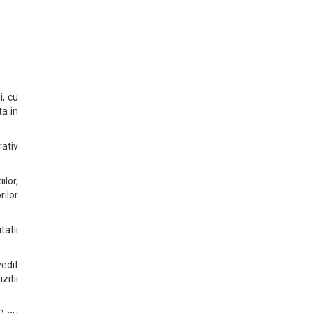
i, cu
ta in
rativ
ilor,
ilor
tatii
vedit
zitii