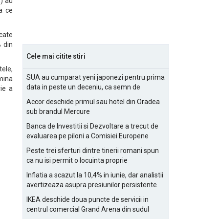
%) au
a ce
acate
 din
Cele mai citite stiri
tele,
SUA au cumparat yeni japonezi pentru prima
rmina
data in peste un deceniu, ca semn de
ie a
prietenie
Accor deschide primul sau hotel din Oradea
sub brandul Mercure
Banca de Investitii si Dezvoltare a trecut de
evaluarea pe piloni a Comisiei Europene
Peste trei sferturi dintre tinerii romani spun
ca nu isi permit o locuinta proprie
Inflatia a scazut la 10,4% in iunie, dar analistii
avertizeaza asupra presiunilor persistente
pentru IMM-uri
IKEA deschide doua puncte de servicii in
centrul comercial Grand Arena din sudul