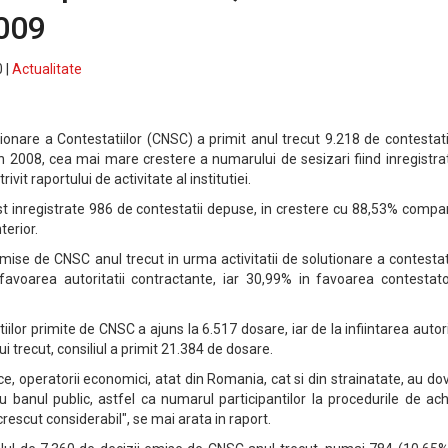
2009
 |
Actualitate
tionare a Contestatiilor (CNSC) a primit anul trecut 9.218 de contestati
 2008, cea mai mare crestere a numarului de sesizari fiind inregistra
vit raportului de activitate al institutiei.
t inregistrate 986 de contestatii depuse, in crestere cu 88,53% compa
terior.
emise de CNSC anul trecut in urma activitatii de solutionare a contestati
avoarea autoritatii contractante, iar 30,99% in favoarea contestator
ilor primite de CNSC a ajuns la 6.517 dosare, iar de la infiintarea autori
ui trecut, consiliul a primit 21.384 de dosare.
e, operatorii economici, atat din Romania, cat si din strainatate, au do
 banul public, astfel ca numarul participantilor la procedurile de achi
crescut considerabil", se mai arata in raport.