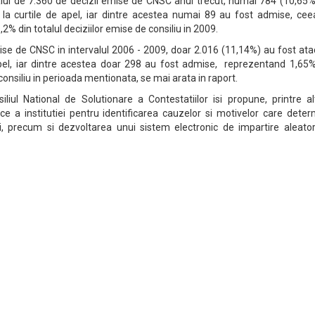
otalul de 7.360 de decizii emise de CNSC anul trecut, numai 784 (10,65
 la curtile de apel, iar dintre acestea numai 89 au fost admise, cee
2% din totalul deciziilor emise de consiliu in 2009.
mise de CNSC in intervalul 2006 - 2009, doar 2.016 (11,14%) au fost at
pel, iar dintre acestea doar 298 au fost admise, reprezentand 1,65%
 consiliu in perioada mentionata, se mai arata in raport.
iliul National de Solutionare a Contestatiilor isi propune, printre al
ice a institutiei pentru identificarea cauzelor si motivelor care dete
i, precum si dezvoltarea unui sistem electronic de impartire aleator