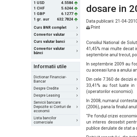
1 USD
4.5584
dosare in 
1 CHF
5.6244
1 GBP
6.1277
1 gr. aur
632.7824
Data publicarii: 21-04-2010
Print
Curs BNR complet
Convertor valutar
Curs valutar banci
Consiliul National de Solu
41,45% mai multe decat in
Convertor valutar
bănci
septembrie anul trecut, potri
In septembrie 2009 au fos
Informatii utile
cu aceeasi luna a anului an
Dictionar Financiar-
Din cele 7.360 de decizii 
Bancar
33,41% au fost luate in f
Despre Credite
(operatorilor economici).
Despre Leasing
In 2008, numarul contestati
Servicii bancare:
(2006), pana la finalul anul
Depozite si Conturi de
economii
"Pe fondul crizei economic
Lista bancilor
un interes deosebit pentru
comerciale
publice derulate de stat a 