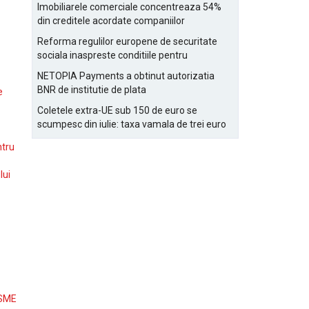
Bucurestiului
Imobiliarele comerciale concentreaza 54%
din creditele acordate companiilor
nefinanciare
Reforma regulilor europene de securitate
sociala inaspreste conditiile pentru
detasarea salariatilor
NETOPIA Payments a obtinut autorizatia
BNR de institutie de plata
e
Coletele extra-UE sub 150 de euro se
scumpesc din iulie: taxa vamala de trei euro
pe articol, adaugata la taxa logistica
ntru
lui
 SME