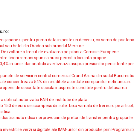
s.ro:
i japonezi pentru prima data in peste un deceniu, ca semn de prieteni
ul sau hotel din Oradea sub brandul Mercure
si Dezvoltare a trecut de evaluarea pe piloni a Comisiei Europene
intre tinerii romani spun ca nu isi permit o locuinta proprie
10,4% in iunie, dar analistii avertizeaza asupra presiunilor persistente pe
uncte de servicii in centrul comercial Grand Arena din sudul Bucurestiu
iale concentreaza 54% din creditele acordate companiilor nefinanciare
uropene de securitate sociala inaspreste conditiile pentru detasarea
obtinut autorizatia BNR de institutie de plata
b 150 de euro se scumpesc din iulie: taxa vamala de trei euro pe articol,
istica
ndustria auto ridica noi provocari de preturi de transfer pentru grupurile
investitiile verzi si digitale ale IMM-urilor din productie prin Programul