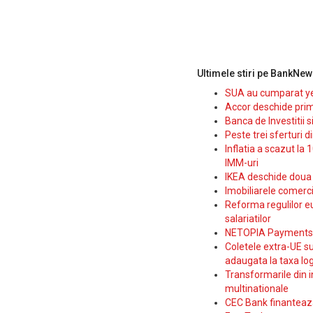
Ultimele stiri pe BankNew
SUA au cumparat yen
Accor deschide prim
Banca de Investitii 
Peste trei sferturi d
Inflatia a scazut la 
IMM-uri
IKEA deschide doua p
Imobiliarele comerc
Reforma regulilor e
salariatilor
NETOPIA Payments a 
Coletele extra-UE su
adaugata la taxa log
Transformarile din i
multinationale
CEC Bank finanteaza 