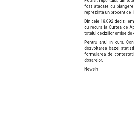
Potrivit raportului, din t
fost atacate cu plangere
reprezinta un procent de 1,
Din cele 18.092 decizii e
cu recurs la Curtea de A
totalul deciziilor emise de
Pentru anul in curs, Cons
dezvoltarea bazei statist
formularea de contestati
dosarelor.
NewsIn