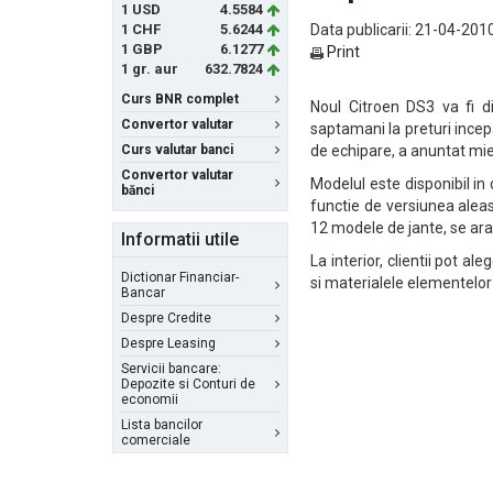
1 USD
4.5584
1 CHF
5.6244
Data publicarii: 21-04-2010
1 GBP
6.1277
Print
1 gr. aur
632.7824
Curs BNR complet
Noul Citroen DS3 va fi d
Convertor valutar
saptamani la preturi incepa
Curs valutar banci
de echipare, a anuntat mi
Convertor valutar
Modelul este disponibil in 
bănci
functie de versiunea aleas
12 modele de jante, se ara
Informatii utile
La interior, clientii pot a
Dictionar Financiar-
si materialele elementelor 
Bancar
Despre Credite
Despre Leasing
Servicii bancare:
Depozite si Conturi de
economii
Lista bancilor
comerciale