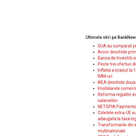
Ultimele stiri pe BankNew
SUA au cumparat yen
Accor deschide prim
Banca de Investitii 
Peste trei sferturi d
Inflatia a scazut la 
IMM-uri
IKEA deschide doua p
Imobiliarele comerc
Reforma regulilor e
salariatilor
NETOPIA Payments a 
Coletele extra-UE su
adaugata la taxa log
Transformarile din i
multinationale