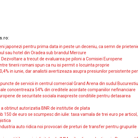
s.ro:
i japonezi pentru prima data in peste un deceniu, ca semn de prieteni
ul sau hotel din Oradea sub brandul Mercure
si Dezvoltare a trecut de evaluarea pe piloni a Comisiei Europene
intre tinerii romani spun ca nu isi permit o locuinta proprie
10,4% in iunie, dar analistii avertizeaza asupra presiunilor persistente pe
uncte de servicii in centrul comercial Grand Arena din sudul Bucurestiu
iale concentreaza 54% din creditele acordate companiilor nefinanciare
uropene de securitate sociala inaspreste conditiile pentru detasarea
obtinut autorizatia BNR de institutie de plata
b 150 de euro se scumpesc din iulie: taxa vamala de trei euro pe articol,
istica
ndustria auto ridica noi provocari de preturi de transfer pentru grupurile