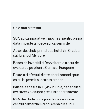
Cele mai citite stiri
SUA au cumparat yeni japonezi pentru prima
data in peste un deceniu, ca semn de
prietenie
Accor deschide primul sau hotel din Oradea
sub brandul Mercure
Banca de Investitii si Dezvoltare a trecut de
evaluarea pe piloni a Comisiei Europene
Peste trei sferturi dintre tinerii romani spun
ca nu isi permit o locuinta proprie
Inflatia a scazut la 10,4% in iunie, dar analistii
avertizeaza asupra presiunilor persistente
pentru IMM-uri
IKEA deschide doua puncte de servicii in
centrul comercial Grand Arena din sudul