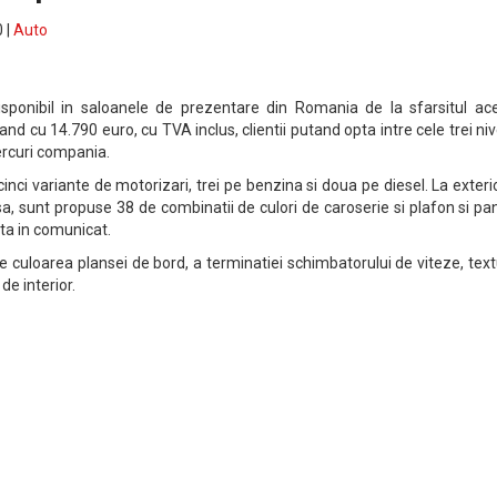
 |
Auto
isponibil in saloanele de prezentare din Romania de la sfarsitul ace
nd cu 14.790 euro, cu TVA inclus, clientii putand opta intre cele trei niv
ercuri compania.
cinci variante de motorizari, trei pe benzina si doua pe diesel. La exterio
a, sunt propuse 38 de combinatii de culori de caroserie si plafon si pa
ta in comunicat.
lege culoarea plansei de bord, a terminatiei schimbatorului de viteze, text
de interior.