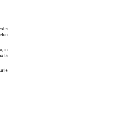
stei
eluri
r, in
na la
urile