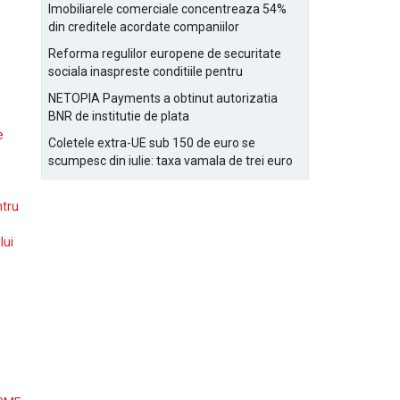
Bucurestiului
Imobiliarele comerciale concentreaza 54%
din creditele acordate companiilor
nefinanciare
Reforma regulilor europene de securitate
sociala inaspreste conditiile pentru
detasarea salariatilor
NETOPIA Payments a obtinut autorizatia
BNR de institutie de plata
e
Coletele extra-UE sub 150 de euro se
scumpesc din iulie: taxa vamala de trei euro
pe articol, adaugata la taxa logistica
ntru
lui