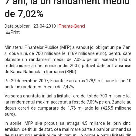
7 ani, la un randament mediu
de 7,02%
Data publicarii: 23-04-2010 |
Finante-Banci
Print
Ministerul Finantelor Publice (MFP) a vandut joi obligatiuni pe 7 ani
si doua luni, de 700 milioane lei (169 milioane euro), pentru care
plateste un randament mediu de 7,02% pe an, aceasta fiind o
redeschidere a unei emisiuni din 2007, potrivit datelor transmise
de Banca Nationala a Romaniei (BNR).
Pe 20 decembrie 2007, Finantele au atras 178,9 milioane lei pe 10
ani la un randament mediu de 7,47%.
Valoarea anuntata initial a licitatiei era de tot de 700 milioane lei,
iar randamentul maxim acceptat a fost de 7,09% pe an. Bancile au
depus cereri de cumparare de 1,76 miliarde lei (425,5 milioane
euro).
In aprilie, MFP si-a propus sa atraga 4,5 miliarde lei prin cinci
emisiuni de titluri de stat, cea mai mare parte a banilor urmand sa
fie plasati prin emisiuni de obligatiuni. In primele patru licitatii din