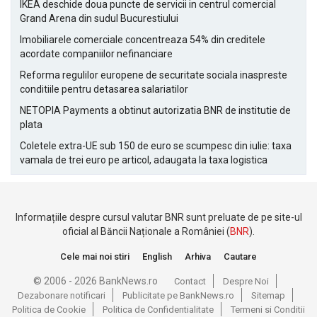
IKEA deschide doua puncte de servicii in centrul comercial
Grand Arena din sudul Bucurestiului
Imobiliarele comerciale concentreaza 54% din creditele
acordate companiilor nefinanciare
Reforma regulilor europene de securitate sociala inaspreste
conditiile pentru detasarea salariatilor
NETOPIA Payments a obtinut autorizatia BNR de institutie de
plata
Coletele extra-UE sub 150 de euro se scumpesc din iulie: taxa
vamala de trei euro pe articol, adaugata la taxa logistica
Informațiile despre cursul valutar BNR sunt preluate de pe site-ul
oficial al Băncii Naționale a României (
BNR
).
Cele mai noi stiri
English
Arhiva
Cautare
© 2006 - 2026 BankNews.ro
Contact
Despre Noi
Dezabonare notificari
Publicitate pe BankNews.ro
Sitemap
Politica de Cookie
Politica de Confidentialitate
Termeni si Conditii