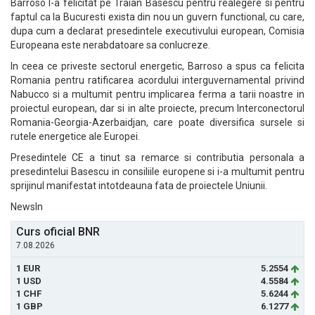
Barroso l-a felicitat pe Traian Basescu pentru realegere si pentru
faptul ca la Bucuresti exista din nou un guvern functional, cu care,
dupa cum a declarat presedintele executivului european, Comisia
Europeana este nerabdatoare sa conlucreze.
In ceea ce priveste sectorul energetic, Barroso a spus ca felicita
Romania pentru ratificarea acordului interguvernamental privind
Nabucco si a multumit pentru implicarea ferma a tarii noastre in
proiectul european, dar si in alte proiecte, precum Interconectorul
Romania-Georgia-Azerbaidjan, care poate diversifica sursele si
rutele energetice ale Europei.
Presedintele CE a tinut sa remarce si contributia personala a
presedintelui Basescu in consiliile europene si i-a multumit pentru
sprijinul manifestat intotdeauna fata de proiectele Uniunii.
NewsIn
Curs oficial BNR
7.08.2026
1 EUR
5.2554
1 USD
4.5584
1 CHF
5.6244
1 GBP
6.1277