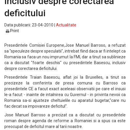
inclusiv despre corectarea
deficitului
Data publicarii: 23-04-2010 |
Actualitate
Print
Presedintele Comisiei Europene,Jose Manuel Barroso, a refuzat
sa "speculeze despre speculatii", intrebat fiind daca ar fi intelept ca
Romania sa faca un nou imprumut la FMI, dar a tinut sa sublinieze
ca a discutat "foarte deschis" cu presedintele Basescu, inclusiv
despre corectarea deficitului.
Presedintele Traian Basescu, aflat joi la Bruxelles, a tinut sa
precizeze la conferinta de presa comuna cu Barroso ca
presedintele CE a facut exact aceleasi observatii pe care el insusi
le-a facut - inainte de intalnirea cu Guvernul - in privinta nevoii ca
Romania sa-si ajusteze cheltuielile cu aparatul bugetar,"care nu
fac decat sa impovareze deficitul".
Jose Manuel Barroso a precizat ca a discutat cu presedintele
roman despre agenda de reforme a Romaniei si a spus ca este
preocupat de deficitul mare al tarii noastre.