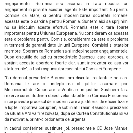
angajamentul. Romania si-a asumat in fata noastra un
angajament in privinta acestei agentii. Este important. Nu pentru
Comisie ca atare, ci pentru modernizarea societatii romane,
aceasta este o sarcina pentru Romania. Suntem aici sa sprijinim,
nu sa inlocuim aceste eforturi. Romania este o tara foarte
importanta pentru Uniunea Europeana. Nu consideram ca aceasta
este o problema pentru Comisie, consideram ca este o problema
in termeni de garantii date Uniunii Europene, Comisiei si statelor
membre. Speram ca Romania sa-si indeplineasca angajamentele.
Dupa discutiile de azi cu presedintele Basescu, care, apropos, a
sprijinit aceasta abordare foarte clar, sunt increzator ca asa vor
sta lucrurile", a fost raspunsul presedintelui Comisiei Europene.
"Cu domnul presedinte Barroso am discutat restantele pe care
Romania le are in indeplinirea obligatiilor asumate prin
Mecansimul de Cooperare si Verificare in justitie. Sustinem fara
rezerve corectitudinea obiectivelor stabilite cu Comisia Europeana
in ce priveste procesul de modernizare a justitiei si de eficientizare
a luptei impotriva coruptiei", a subliniat Traian Basescu, precizand
ca situatia ANI va fi rezolvata, dupa ce Curtea Constitutionala isi va
da motivatia, printr-o ordonanta de urgenta.
In cadrul conferintei sustinute joi, presedintele CE Jose Manuel