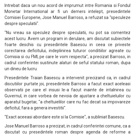
Intrebat daca un nou acord de imprumut intre Romania si Fondul
Monetar International ar fi un demers intelept, presedintele
Comisiei Europene, Jose Manuel Barroso, a refuzat sa "speculeze
despre speculatii".
"Nu vreau sa speculez despre speculatii, nu pot sa comentez
acest lucru. Avem un program in derulare, am discutat subiectele
foarte deschis cu presedintele Basescu in ceea ce priveste
corectarea deficitului, indeplinirea tuturor conditiilor agreate cu
Comisia si cu FMI, pe care le vom respecta", a precizat Barroso, in
cadrul conferintei sustinute alaturi de seful statului roman, dupa
un dineu de lucru.
Presedintele Traian Basescu a intervenit precizand ca, in cadrul
discutiilor purtate joi, presedintele Barroso a facut exact aceleasi
observatii pe care el insusi le-a facut inainte de intalnirea cu
Guvernul, in care vorbea de nevoia de ajustare a cheltuieluilor cu
aparatul bugetar, "a cheltuielilor care nu fac decat sa impovareze
deficitul, fara a genera investitii".
"Exact aceeasi abordare este si la Comisie", a subliniat Basescu.
Jose Manuel Barroso a precizat, in cadrul conferintei comune, ca a
discutat cu presedintele roman despre agenda de reforme a