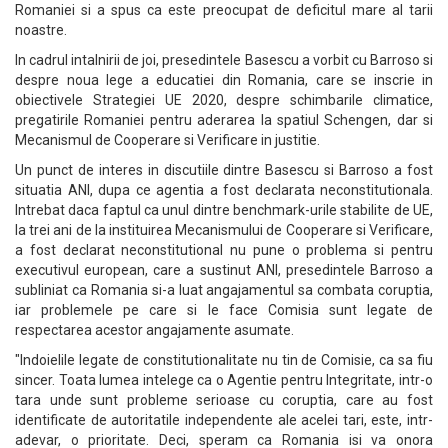
Romaniei si a spus ca este preocupat de deficitul mare al tarii
noastre.
In cadrul intalnirii de joi, presedintele Basescu a vorbit cu Barroso si
despre noua lege a educatiei din Romania, care se inscrie in
obiectivele Strategiei UE 2020, despre schimbarile climatice,
pregatirile Romaniei pentru aderarea la spatiul Schengen, dar si
Mecanismul de Cooperare si Verificare in justitie.
Un punct de interes in discutiile dintre Basescu si Barroso a fost
situatia ANI, dupa ce agentia a fost declarata neconstitutionala.
Intrebat daca faptul ca unul dintre benchmark-urile stabilite de UE,
la trei ani de la instituirea Mecanismului de Cooperare si Verificare,
a fost declarat neconstitutional nu pune o problema si pentru
executivul european, care a sustinut ANI, presedintele Barroso a
subliniat ca Romania si-a luat angajamentul sa combata coruptia,
iar problemele pe care si le face Comisia sunt legate de
respectarea acestor angajamente asumate.
"Indoielile legate de constitutionalitate nu tin de Comisie, ca sa fiu
sincer. Toata lumea intelege ca o Agentie pentru Integritate, intr-o
tara unde sunt probleme serioase cu coruptia, care au fost
identificate de autoritatile independente ale acelei tari, este, intr-
adevar, o prioritate. Deci, speram ca Romania isi va onora