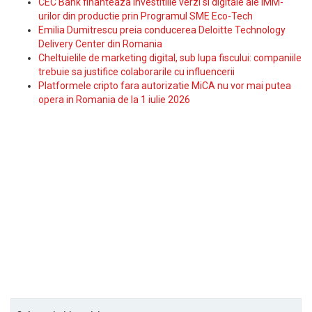
CEC Bank finanteaza investitiile verzi si digitale ale IMM-
urilor din productie prin Programul SME Eco-Tech
Emilia Dumitrescu preia conducerea Deloitte Technology
Delivery Center din Romania
Cheltuielile de marketing digital, sub lupa fiscului: companiile
trebuie sa justifice colaborarile cu influencerii
Platformele cripto fara autorizatie MiCA nu vor mai putea
opera in Romania de la 1 iulie 2026