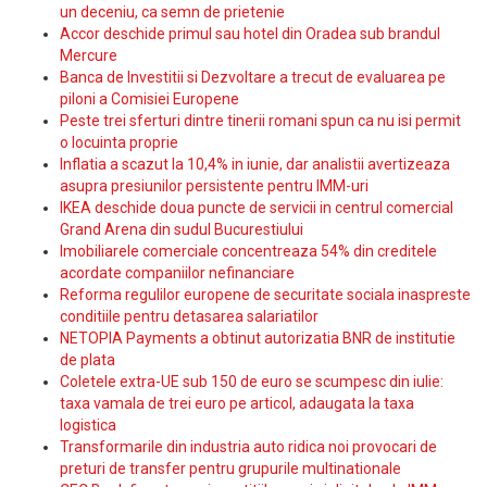
un deceniu, ca semn de prietenie
Accor deschide primul sau hotel din Oradea sub brandul
Mercure
Banca de Investitii si Dezvoltare a trecut de evaluarea pe
piloni a Comisiei Europene
Peste trei sferturi dintre tinerii romani spun ca nu isi permit
o locuinta proprie
Inflatia a scazut la 10,4% in iunie, dar analistii avertizeaza
asupra presiunilor persistente pentru IMM-uri
IKEA deschide doua puncte de servicii in centrul comercial
Grand Arena din sudul Bucurestiului
Imobiliarele comerciale concentreaza 54% din creditele
acordate companiilor nefinanciare
Reforma regulilor europene de securitate sociala inaspreste
conditiile pentru detasarea salariatilor
NETOPIA Payments a obtinut autorizatia BNR de institutie
de plata
Coletele extra-UE sub 150 de euro se scumpesc din iulie:
taxa vamala de trei euro pe articol, adaugata la taxa
logistica
Transformarile din industria auto ridica noi provocari de
preturi de transfer pentru grupurile multinationale