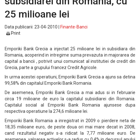
subsidiarei din Romania, cu
25 milioane lei
Data publicarii: 23-04-2010 |
Finante-Banci
Print
Emporiki Bank Grecia a injectat 25 milioane lei in subsidiara din
Romania, acoperind in intregime suma prevazuta in majorarea de
capital a bancii , potrivit unui comunicat al institutiei de credit din
Grecia, parte a grupului francez Credit Agricole.
In urma acestei operatiuni, Emporiki Bank Grecia a ajuns sa detina
99,58% din capitalul Emporiki Bank Romania.
De asemenea, Emporiki Bank Grecia a mai adus si in februarie
circa 19 milioane de euro la capitalul subsidiarei din Romania.
Capitalul social al Emporiki Bank Romania ajunsese dupa
respectiva operatiune la 274,6 milioane lei.
Emporiki Bank Romania a inregistrat in 2009 o pierdere neta de
18,35 milioane euro, de peste doua ori mai mare decat in 2008,
cand rezultatul negativ s-a ridicat la 7,77 milioane euro. De
asemenea, valoarea activelor s-a redus cu 0,4% in decursul anului