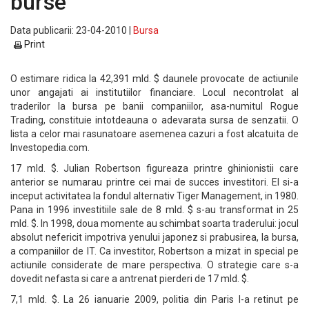
burse
Data publicarii: 23-04-2010 |
Bursa
Print
O estimare ridica la 42,391 mld. $ daunele provocate de actiunile
unor angajati ai institutiilor financiare. Locul necontrolat al
traderilor la bursa pe banii companiilor, asa-numitul Rogue
Trading, constituie intotdeauna o adevarata sursa de senzatii. O
lista a celor mai rasunatoare asemenea cazuri a fost alcatuita de
Investopedia.com.
17 mld. $. Julian Robertson figureaza printre ghinionistii care
anterior se numarau printre cei mai de succes investitori. El si-a
inceput activitatea la fondul alternativ Tiger Management, in 1980.
Pana in 1996 investitiile sale de 8 mld. $ s-au transformat in 25
mld. $. In 1998, doua momente au schimbat soarta traderului: jocul
absolut nefericit impotriva yenului japonez si prabusirea, la bursa,
a companiilor de IT. Ca investitor, Robertson a mizat in special pe
actiunile considerate de mare perspectiva. O strategie care s-a
dovedit nefasta si care a antrenat pierderi de 17 mld. $.
7,1 mld. $. La 26 ianuarie 2009, politia din Paris l-a retinut pe