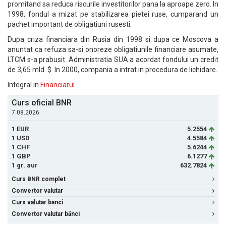
promitand sa reduca riscurile investitorilor pana la aproape zero. In
1998, fondul a mizat pe stabilizarea pietei ruse, cumparand un
pachet important de obligatiuni rusesti.
Dupa criza financiara din Rusia din 1998 si dupa ce Moscova a
anuntat ca refuza sa-si onoreze obligatiunile financiare asumate,
LTCM s-a prabusit. Administratia SUA a acordat fondului un credit
de 3,65 mld. $. In 2000, compania a intrat in procedura de lichidare.
Integral in
Financiarul
Curs oficial BNR
7.08.2026
1 EUR
5.2554
1 USD
4.5584
1 CHF
5.6244
1 GBP
6.1277
1 gr. aur
632.7824
Curs BNR complet
Convertor valutar
Curs valutar banci
Convertor valutar bănci