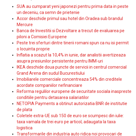
SUA au cumparat yeni japonezi pentru prima data in peste
un deceniu, ca semn de prietenie
Accor deschide primul sau hotel din Oradea sub brandul
Mercure
Banca de Investitii si Dezvoltare a trecut de evaluarea pe
piloni a Comisiei Europene
Peste trei sferturi dintre tinerii romani spun ca nu isi permit
o locuinta proprie
Inflatia a scazut la 10,4% in iunie, dar analistii avertizeaza
asupra presiunilor persistente pentru IMM-uri
IKEA deschide doua puncte de servicii in centrul comercial
Grand Arena din sudul Bucurestiului
Imobiliarele comerciale concentreaza 54% din creditele
acordate companiilor nefinanciare
Reforma regulilor europene de securitate sociala inaspreste
conditiile pentru detasarea salariatilor
NETOPIA Payments a obtinut autorizatia BNR de institutie
de plata
Coletele extra-UE sub 150 de euro se scumpesc din iulie:
taxa vamala de trei euro pe articol, adaugata la taxa
logistica
Transformarile din industria auto ridica noi provocari de