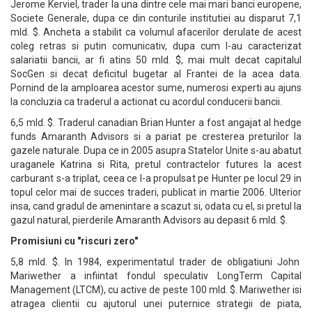
Jerome Kerviel, trader la una dintre cele mai mari banci europene,
Societe Generale, dupa ce din conturile institutiei au disparut 7,1
mld. $. Ancheta a stabilit ca volumul afacerilor derulate de acest
coleg retras si putin comunicativ, dupa cum l-au caracterizat
salariatii bancii, ar fi atins 50 mld. $, mai mult decat capitalul
SocGen si decat deficitul bugetar al Frantei de la acea data.
Pornind de la amploarea acestor sume, numerosi experti au ajuns
la concluzia ca traderul a actionat cu acordul conducerii bancii.
6,5 mld. $. Traderul canadian Brian Hunter a fost angajat al hedge
funds Amaranth Advisors si a pariat pe cresterea preturilor la
gazele naturale. Dupa ce in 2005 asupra Statelor Unite s-au abatut
uraganele Katrina si Rita, pretul contractelor futures la acest
carburant s-a triplat, ceea ce l-a propulsat pe Hunter pe locul 29 in
topul celor mai de succes traderi, publicat in martie 2006. Ulterior
insa, cand gradul de amenintare a scazut si, odata cu el, si pretul la
gazul natural, pierderile Amaranth Advisors au depasit 6 mld. $.
Promisiuni cu "riscuri zero"
5,8 mld. $. In 1984, experimentatul trader de obligatiuni John
Mariwether a infiintat fondul speculativ LongTerm Capital
Management (LTCM), cu active de peste 100 mld. $. Mariwether isi
atragea clientii cu ajutorul unei puternice strategii de piata,