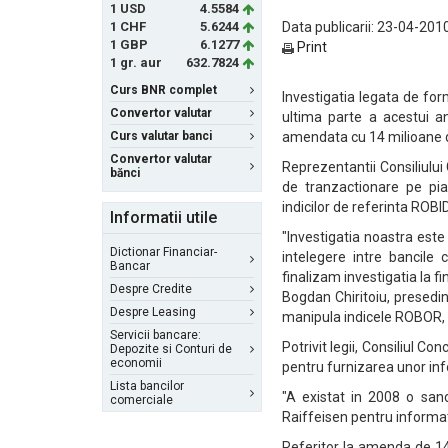
1 USD
4.5584
1 CHF
5.6244
Data publicarii: 23-04-2010
1 GBP
6.1277
Print
1 gr. aur
632.7824
Curs BNR complet
Investigatia legata de for
Convertor valutar
ultima parte a acestui an
Curs valutar banci
amendata cu 14 milioane de
Convertor valutar
Reprezentantii Consiliului 
bănci
de tranzactionare pe piat
indicilor de referinta ROBI
Informatii utile
"Investigatia noastra est
Dictionar Financiar-
intelegere intre bancile
Bancar
finalizam investigatia la fi
Despre Credite
Bogdan Chiritoiu, presedi
Despre Leasing
manipula indicele ROBOR, p
Servicii bancare:
Potrivit legii, Consiliul 
Depozite si Conturi de
economii
pentru furnizarea unor info
Lista bancilor
"A existat in 2008 o san
comerciale
Raiffeisen pentru informati
Referitor la amenda de 14