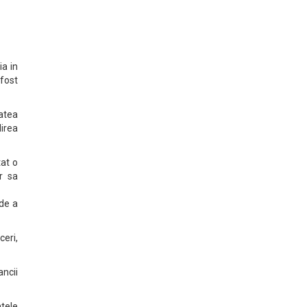
ia in
fost
tatea
irea
tat o
r sa
 de a
ceri,
ncii
ntele