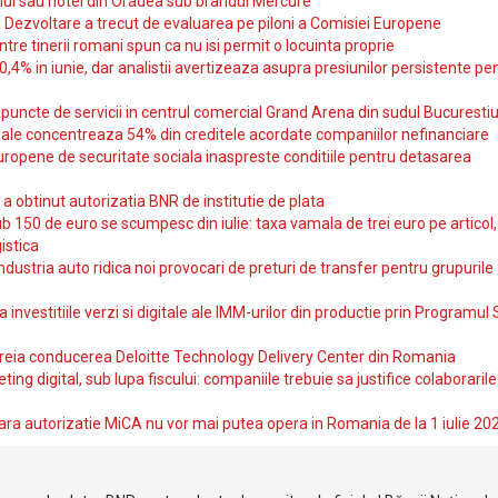
ul sau hotel din Oradea sub brandul Mercure
si Dezvoltare a trecut de evaluarea pe piloni a Comisiei Europene
intre tinerii romani spun ca nu isi permit o locuinta proprie
10,4% in iunie, dar analistii avertizeaza asupra presiunilor persistente pe
uncte de servicii in centrul comercial Grand Arena din sudul Bucurestiu
iale concentreaza 54% din creditele acordate companiilor nefinanciare
uropene de securitate sociala inaspreste conditiile pentru detasarea
obtinut autorizatia BNR de institutie de plata
b 150 de euro se scumpesc din iulie: taxa vamala de trei euro pe articol,
istica
ndustria auto ridica noi provocari de preturi de transfer pentru grupurile
investitiile verzi si digitale ale IMM-urilor din productie prin Programul
reia conducerea Deloitte Technology Delivery Center din Romania
ting digital, sub lupa fiscului: companiile trebuie sa justifice colaborarile
ara autorizatie MiCA nu vor mai putea opera in Romania de la 1 iulie 20