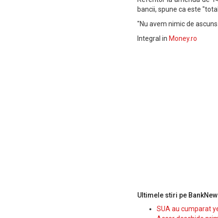
bancii, spune ca este "tot
"Nu avem nimic de ascuns. 
Integral in
Money.ro
Ultimele stiri pe BankNew
SUA au cumparat yen