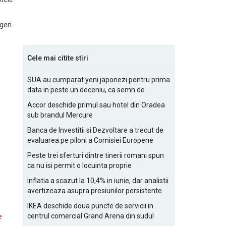
ngen.
Cele mai citite stiri
SUA au cumparat yeni japonezi pentru prima
data in peste un deceniu, ca semn de
prietenie
Accor deschide primul sau hotel din Oradea
sub brandul Mercure
Banca de Investitii si Dezvoltare a trecut de
evaluarea pe piloni a Comisiei Europene
Peste trei sferturi dintre tinerii romani spun
ca nu isi permit o locuinta proprie
Inflatia a scazut la 10,4% in iunie, dar analistii
avertizeaza asupra presiunilor persistente
pentru IMM-uri
IKEA deschide doua puncte de servicii in
centrul comercial Grand Arena din sudul
e