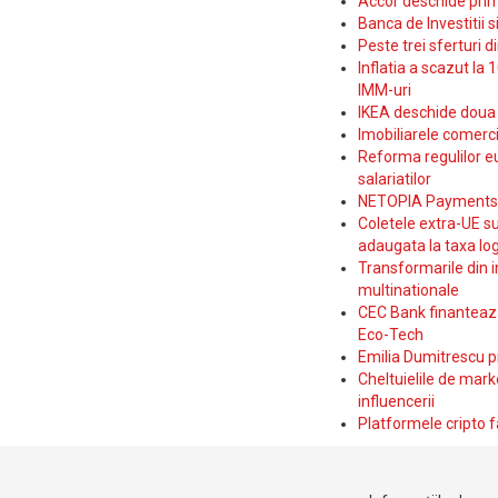
Accor deschide prim
Banca de Investitii 
Peste trei sferturi d
Inflatia a scazut la 
IMM-uri
IKEA deschide doua p
Imobiliarele comerc
Reforma regulilor e
salariatilor
NETOPIA Payments a 
Coletele extra-UE su
adaugata la taxa log
Transformarile din i
multinationale
CEC Bank finanteaza 
Eco-Tech
Emilia Dumitrescu p
Cheltuielile de marke
influencerii
Platformele cripto f