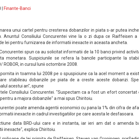
 |
Finante-Banci
marea unui cartel pentru cresterea dobanzilor in piata s-ar putea inche
. Anuntul Consiliului Concurentei vine la o zi dupa ce Raiffeisen a 
 lei pentru furnizarea de informatii inexacte in aceasta ancheta.
Concurentei spun ca au solicitat informatii de la 10 banci privind activi
a monetara. Suspiciunile se refera la bancile participante la stabil
D/ ROBOR, in cursul lunii octombrie 2008.
e pornita in toamna lui 2008 pe o spuspiciune ca la acel moment a exis
 care stabileau dobanzile pe piata de a creste aceste dobanzi. Spe
nalul acestui an", spune
ntele Consiliului Concurentei. "Suspectam ca a fost un efort concertat
entru a majora dobanzile" a mai spus Chiritoiu.
Concurentei poate amenda agentii economici cu pana la 1% din cifra de afa
rmatii inexacte in cadrul investigatiilor pe care acesta le desfasoara.
ctiune data BRD-ului care e in instanta, iar ieri am dat o amenda ba
i inexacte", explica Chiritoiu.
 milioane de lei primita de Raiffeisen, Steven van Groningen, preSedi