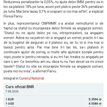
Reducerea penalizarilor la 0,05%, nu ajuta deloc IMM, pentru ca in
loc sa platesti 18% pe luna, acum poti plati si peste 36% penalizari
pe luna. Mai bine lasau 0,1% si scapam si noi mai ieftin'', a explicat
Florea Parvu.
In plus, reprezentantul CNIPMMR s-a aratat nemultumit si de
faptul ca statul nu incurajeaza deloc firmele sa angajeze someri.
''Statul nu ne ajuta deloc pe noi, intreprinzatorii, sa angajam
someri. Adica eu ca patron vin si angajez un somer, practic ti-l iau
de la bugetul de asigurari si il platesc eu, iar tu vii si ma mai si
taxezi pentru asta. Pai mai bine ti-l las tie, sa-i platesti in
continuare ajutor de somaj, si multe alte ajutoare sociale pentru
copii, poate si pentru nevasta, si eu imi fac treaba cu angajatii pe
care ii am. Ce beneficiu am eu, daca tu nu faci decat sa-mi cresti
taxele? Statul nu stie sa incurajeze firmele sa angajeze someri,
poate nici nu vrea'', a afirmat Parvu.
Integral in
Curierul National
Curs oficial BNR
7.08.2026
1 EUR
5.2554
1 USD
4.5584