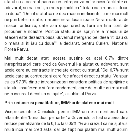
statul nu a acordat pana acum intreprinzatorilor nicio facilitate cu
adevarat, si mai mult, a mers pe politica ''iti dau cu o mana si iti iau
cu doua''. ''Decat statul sa ne dea masuri ineficiente, care mai mult
ne pun bete in roate, mai bine ne-ar lasa in pace. Ne-am saturat de
masuri anticriza, date asa dupa ureche, fara sa tina cont de
propunerile noastre. Politica statului de sprijinire a mediului de
afaceri este dezastruoasa, Guvernul mergand pe ideea "iti dau cu
o mana si iti iau cu doua"'', a declarat, pentru Curierul National,
Florea Parvu.
Mai mult decat atat, acesta sustine ca acei 6,7% dintre
intreprinzatori care cred ca Guvernul i-a ajutat cu adevarat, sunt
aceia care au contracte incheiate direct cu statul. ''Cei 6,7% sunt
aceia care au contracte si care fac afaceri direct cu statul. Va spun
eu ca 97,3% dintre intreprinzatori considera politica de sprijinire a
statului insuficienta si fara randament, care de multe ori mai mult
ne-a incurcat decat sa ne ajute'', a subliniat Parvu.
Prin reducerea penalitatilor, IMM-urile platesc mai mult
Vicepresedintele Consiliului pentru IMM-uri ne-a mentionat ca o
alta intentie ''buna doar pe hartie'' a Guvernului a fost si aceea de a
reduce penalizarile de la 0,1% la 0,05%. ''Ei au crezut ca ne ajuta, si
multi inca mai cred asta, dar de fapt noi platim mai mult acum.