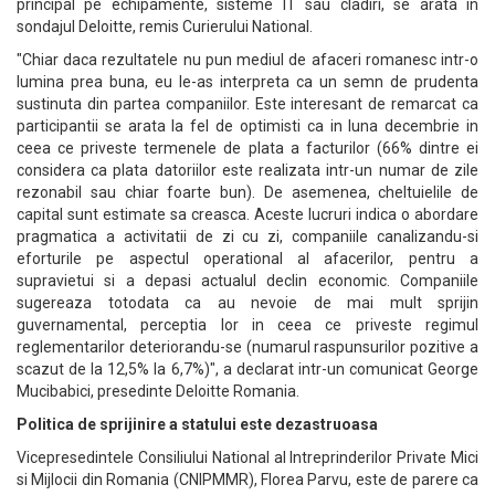
principal pe echipamente, sisteme IT sau cladiri, se arata in
sondajul Deloitte, remis Curierului National.
"Chiar daca rezultatele nu pun mediul de afaceri romanesc intr-o
lumina prea buna, eu le-as interpreta ca un semn de prudenta
sustinuta din partea companiilor. Este interesant de remarcat ca
participantii se arata la fel de optimisti ca in luna decembrie in
ceea ce priveste termenele de plata a facturilor (66% dintre ei
considera ca plata datoriilor este realizata intr-un numar de zile
rezonabil sau chiar foarte bun). De asemenea, cheltuielile de
capital sunt estimate sa creasca. Aceste lucruri indica o abordare
pragmatica a activitatii de zi cu zi, companiile canalizandu-si
eforturile pe aspectul operational al afacerilor, pentru a
supravietui si a depasi actualul declin economic. Companiile
sugereaza totodata ca au nevoie de mai mult sprijin
guvernamental, perceptia lor in ceea ce priveste regimul
reglementarilor deteriorandu-se (numarul raspunsurilor pozitive a
scazut de la 12,5% la 6,7%)", a declarat intr-un comunicat George
Mucibabici, presedinte Deloitte Romania.
Politica de sprijinire a statului este dezastruoasa
Vicepresedintele Consiliului National al Intreprinderilor Private Mici
si Mijlocii din Romania (CNIPMMR), Florea Parvu, este de parere ca