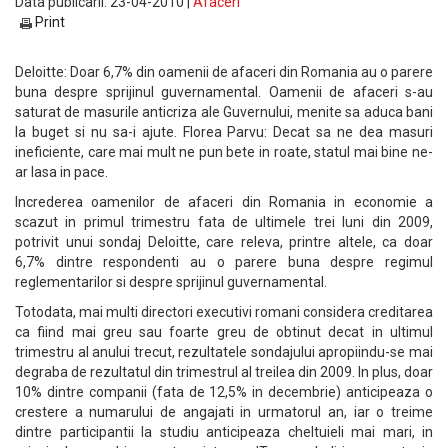
Data publicarii: 23-04-2010 |
Afaceri
Print
Deloitte: Doar 6,7% din oamenii de afaceri din Romania au o parere
buna despre sprijinul guvernamental. Oamenii de afaceri s-au
saturat de masurile anticriza ale Guvernului, menite sa aduca bani
la buget si nu sa-i ajute. Florea Parvu: Decat sa ne dea masuri
ineficiente, care mai mult ne pun bete in roate, statul mai bine ne-
ar lasa in pace.
Increderea oamenilor de afaceri din Romania in economie a
scazut in primul trimestru fata de ultimele trei luni din 2009,
potrivit unui sondaj Deloitte, care releva, printre altele, ca doar
6,7% dintre respondenti au o parere buna despre regimul
reglementarilor si despre sprijinul guvernamental.
Totodata, mai multi directori executivi romani considera creditarea
ca fiind mai greu sau foarte greu de obtinut decat in ultimul
trimestru al anului trecut, rezultatele sondajului apropiindu-se mai
degraba de rezultatul din trimestrul al treilea din 2009. In plus, doar
10% dintre companii (fata de 12,5% in decembrie) anticipeaza o
crestere a numarului de angajati in urmatorul an, iar o treime
dintre participantii la studiu anticipeaza cheltuieli mai mari, in