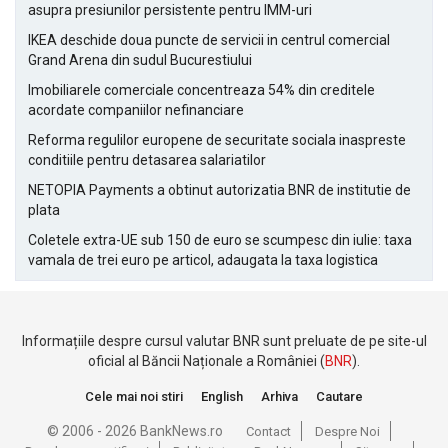
asupra presiunilor persistente pentru IMM-uri
IKEA deschide doua puncte de servicii in centrul comercial
Grand Arena din sudul Bucurestiului
Imobiliarele comerciale concentreaza 54% din creditele
acordate companiilor nefinanciare
Reforma regulilor europene de securitate sociala inaspreste
conditiile pentru detasarea salariatilor
NETOPIA Payments a obtinut autorizatia BNR de institutie de
plata
Coletele extra-UE sub 150 de euro se scumpesc din iulie: taxa
vamala de trei euro pe articol, adaugata la taxa logistica
Informațiile despre cursul valutar BNR sunt preluate de pe site-ul
oficial al Băncii Naționale a României (
BNR
).
Cele mai noi stiri
English
Arhiva
Cautare
© 2006 - 2026 BankNews.ro
Contact
Despre Noi