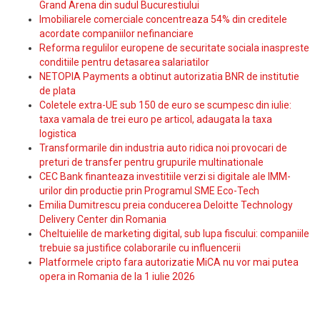
Grand Arena din sudul Bucurestiului
Imobiliarele comerciale concentreaza 54% din creditele
acordate companiilor nefinanciare
Reforma regulilor europene de securitate sociala inaspreste
conditiile pentru detasarea salariatilor
NETOPIA Payments a obtinut autorizatia BNR de institutie
de plata
Coletele extra-UE sub 150 de euro se scumpesc din iulie:
taxa vamala de trei euro pe articol, adaugata la taxa
logistica
Transformarile din industria auto ridica noi provocari de
preturi de transfer pentru grupurile multinationale
CEC Bank finanteaza investitiile verzi si digitale ale IMM-
urilor din productie prin Programul SME Eco-Tech
Emilia Dumitrescu preia conducerea Deloitte Technology
Delivery Center din Romania
Cheltuielile de marketing digital, sub lupa fiscului: companiile
trebuie sa justifice colaborarile cu influencerii
Platformele cripto fara autorizatie MiCA nu vor mai putea
opera in Romania de la 1 iulie 2026