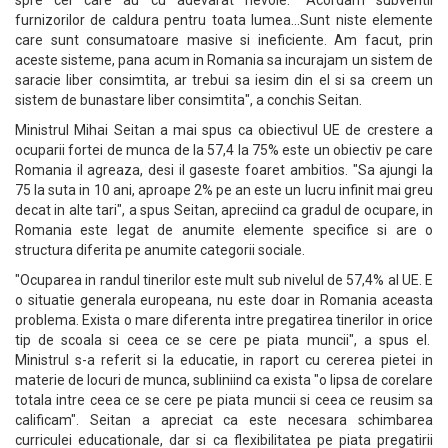
spre cei care au cu adevarat nevoie. "Acordam subventii
furnizorilor de caldura pentru toata lumea...Sunt niste elemente
care sunt consumatoare masive si ineficiente. Am facut, prin
aceste sisteme, pana acum in Romania sa incurajam un sistem de
saracie liber consimtita, ar trebui sa iesim din el si sa creem un
sistem de bunastare liber consimtita", a conchis Seitan.
Ministrul Mihai Seitan a mai spus ca obiectivul UE de crestere a
ocuparii fortei de munca de la 57,4 la 75% este un obiectiv pe care
Romania il agreaza, desi il gaseste foaret ambitios. "Sa ajungi la
75 la suta in 10 ani, aproape 2% pe an este un lucru infinit mai greu
decat in alte tari", a spus Seitan, apreciind ca gradul de ocupare, in
Romania este legat de anumite elemente specifice si are o
structura diferita pe anumite categorii sociale.
"Ocuparea in randul tinerilor este mult sub nivelul de 57,4% al UE. E
o situatie generala europeana, nu este doar in Romania aceasta
problema. Exista o mare diferenta intre pregatirea tinerilor in orice
tip de scoala si ceea ce se cere pe piata muncii", a spus el.
Ministrul s-a referit si la educatie, in raport cu cererea pietei in
materie de locuri de munca, subliniind ca exista "o lipsa de corelare
totala intre ceea ce se cere pe piata muncii si ceea ce reusim sa
calificam". Seitan a apreciat ca este necesara schimbarea
curriculei educationale, dar si ca flexibilitatea pe piata pregatirii