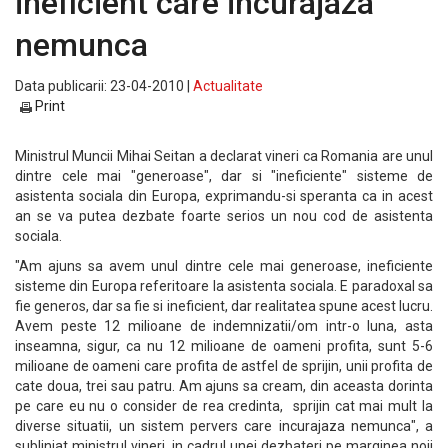
ineficient care incurajaza
nemunca
Data publicarii: 23-04-2010 |
Actualitate
Print
Ministrul Muncii Mihai Seitan a declarat vineri ca Romania are unul
dintre cele mai "generoase", dar si "ineficiente" sisteme de
asistenta sociala din Europa, exprimandu-si speranta ca in acest
an se va putea dezbate foarte serios un nou cod de asistenta
sociala.
"Am ajuns sa avem unul dintre cele mai generoase, ineficiente
sisteme din Europa referitoare la asistenta sociala. E paradoxal sa
fie generos, dar sa fie si ineficient, dar realitatea spune acest lucru.
Avem peste 12 milioane de indemnizatii/om intr-o luna, asta
inseamna, sigur, ca nu 12 milioane de oameni profita, sunt 5-6
milioane de oameni care profita de astfel de sprijin, unii profita de
cate doua, trei sau patru. Am ajuns sa cream, din aceasta dorinta
pe care eu nu o consider de rea credinta, sprijin cat mai mult la
diverse situatii, un sistem pervers care incurajaza nemunca", a
subliniat ministrul vineri, in cadrul unei dezbateri pe marginea noii