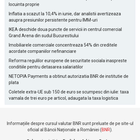
locuinta proprie
Inflatia a scazut la 10,4% in iunie, dar analistii avertizeaza
asupra presiunilor persistente pentru IMM-uri
IKEA deschide doua puncte de servicii in centrul comercial
Grand Arena din sudul Bucurestiului
Imobiliarele comerciale concentreaza 54% din creditele
acordate companiilor nefinanciare
Reforma regulilor europene de securitate sociala inaspreste
conditiile pentru detasarea salariatilor
NETOPIA Payments a obtinut autorizatia BNR de institutie de
plata
Coletele extra-UE sub 150 de euro se scumpesc din iulie: taxa
vamala de trei euro pe articol, adaugata la taxa logistica
Informațiile despre cursul valutar BNR sunt preluate de pe site-ul
oficial al Băncii Naționale a României (
BNR
).