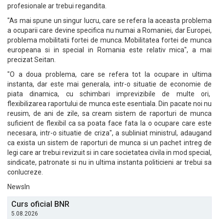
profesionale ar trebui regandita.
"As mai spune un singur lucru, care se refera la aceasta problema
a ocuparii care devine specifica nu numai a Romaniei, dar Europei,
problema mobilitatii fortei de munca. Mobilitatea fortei de munca
europeana si in special in Romania este relativ mica", a mai
precizat Seitan.
"O a doua problema, care se refera tot la ocupare in ultima
instanta, dar este mai generala, intr-o situatie de economie de
piata dinamica, cu schimbari imprevizibile de multe ori,
flexibilizarea raportului de munca este esentiala. Din pacate noi nu
reusim, de ani de zile, sa cream sistem de raporturi de munca
suficient de flexibil ca sa poata face fata la o ocupare care este
necesara, intr-o situatie de criza", a subliniat ministrul, adaugand
ca exista un sistem de raporturi de munca si un pachet intreg de
legi care ar trebui revizuit si in care societatea civila in mod special,
sindicate, patronate si nu in ultima instanta politicieni ar trebui sa
conlucreze.
NewsIn
Curs oficial BNR
5.08.2026