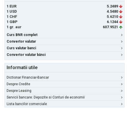
1 EUR
5.2489
1 USD
4.5480
1 CHF
5.6210
1 GBP
6.1244
1 gr. aur
607.9521
Curs BNR complet
Convertor valutar
Curs valutar banci
Convertor valutar bănci
Informatii utile
Dictionar Financiar-Bancar
Despre Credite
Despre Leasing
Servicii bancare: Depozite si Conturi de economii
Lista bancilor comerciale