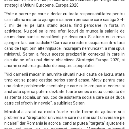
strategii a Uniunii Europene, Europa 2020.
"Este o parere pe care o declar cu toata responsabilitatea pentru
ca in ultima instanta ajungem sa avem persoane care castiga 3-4-
5 mii de lei pe luna stand acasa, fiind persoane in forta, in
activitate. Nu poti sa le mai oferi locuri de munca la salariile de
acum daca sunt si necalificati pe deasupra. Si atunci nu cumva
ajungem la o contradictie? Cum oare crestem ocuparea intr-o tara
cand de fapt, prin alte mijloace, incurajam nemunca?", a mai spus
ministrul. Seitan a facut aceste precizari in contextul in care in
discutie se afla unul dintre obiectivee Strategiei Europa 2020, si
anume cresterea gradului de ocupare a populatiei.
"Nici oamenii macar in anumite situatii nu-si cauta de lucru, atata
timp cat se poate castiga serios stand acasa. Motiv pentru care
una dintre problemele esentiale pe care ni le-am pus in vedere si
anul asta sper sa putem dezbate foarte serios o noua conduita de
asistenta sociala, un nou cod de asistenta sociala care sa se duca
catre cei efectiv in nevoie", a subliniat Seitan.
Ministrul a aratat ca exista foarte multe forme de ajutoare si o
problema a "drepturilor universale care nu mai sunt universale pe
nicaieri" dar Romania le acorda, cand ar putea "targeta" ajutoarele