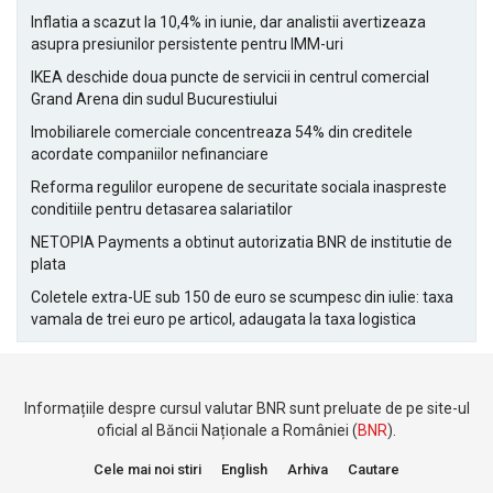
Inflatia a scazut la 10,4% in iunie, dar analistii avertizeaza
asupra presiunilor persistente pentru IMM-uri
IKEA deschide doua puncte de servicii in centrul comercial
Grand Arena din sudul Bucurestiului
Imobiliarele comerciale concentreaza 54% din creditele
acordate companiilor nefinanciare
Reforma regulilor europene de securitate sociala inaspreste
conditiile pentru detasarea salariatilor
NETOPIA Payments a obtinut autorizatia BNR de institutie de
plata
Coletele extra-UE sub 150 de euro se scumpesc din iulie: taxa
vamala de trei euro pe articol, adaugata la taxa logistica
Informațiile despre cursul valutar BNR sunt preluate de pe site-ul
oficial al Băncii Naționale a României (
BNR
).
Cele mai noi stiri
English
Arhiva
Cautare