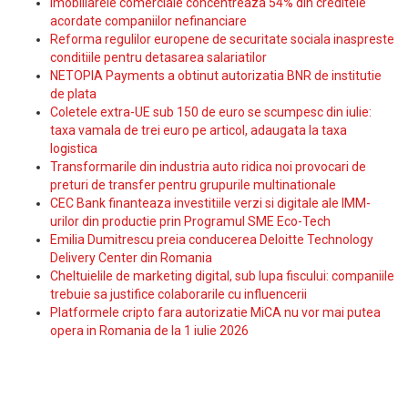
Imobiliarele comerciale concentreaza 54% din creditele
acordate companiilor nefinanciare
Reforma regulilor europene de securitate sociala inaspreste
conditiile pentru detasarea salariatilor
NETOPIA Payments a obtinut autorizatia BNR de institutie
de plata
Coletele extra-UE sub 150 de euro se scumpesc din iulie:
taxa vamala de trei euro pe articol, adaugata la taxa
logistica
Transformarile din industria auto ridica noi provocari de
preturi de transfer pentru grupurile multinationale
CEC Bank finanteaza investitiile verzi si digitale ale IMM-
urilor din productie prin Programul SME Eco-Tech
Emilia Dumitrescu preia conducerea Deloitte Technology
Delivery Center din Romania
Cheltuielile de marketing digital, sub lupa fiscului: companiile
trebuie sa justifice colaborarile cu influencerii
Platformele cripto fara autorizatie MiCA nu vor mai putea
opera in Romania de la 1 iulie 2026