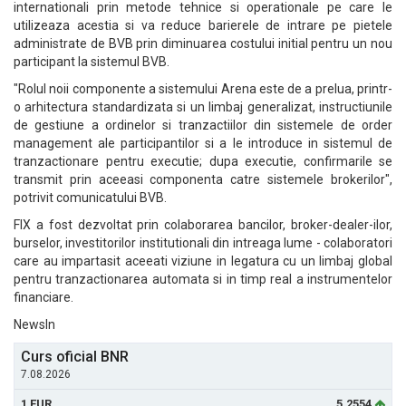
internationali prin metode tehnice si operationale pe care le
utilizeaza acestia si va reduce barierele de intrare pe pietele
administrate de BVB prin diminuarea costului initial pentru un nou
participant la sistemul BVB.
"Rolul noii componente a sistemului Arena este de a prelua, printr-
o arhitectura standardizata si un limbaj generalizat, instructiunile
de gestiune a ordinelor si tranzactiilor din sistemele de order
management ale participantilor si a le introduce in sistemul de
tranzactionare pentru executie; dupa executie, confirmarile se
transmit prin aceeasi componenta catre sistemele brokerilor",
potrivit comunicatului BVB.
FIX a fost dezvoltat prin colaborarea bancilor, broker-dealer-ilor,
burselor, investitorilor institutionali din intreaga lume - colaboratori
care au impartasit aceeati viziune in legatura cu un limbaj global
pentru tranzactionarea automata si in timp real a instrumentelor
financiare.
NewsIn
Curs oficial BNR
7.08.2026
1 EUR
5.2554