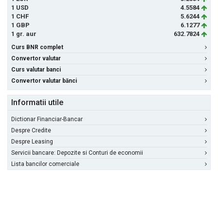
1 USD
4.5584
1 CHF
5.6244
1 GBP
6.1277
1 gr. aur
632.7824
Curs BNR complet
Convertor valutar
Curs valutar banci
Convertor valutar bănci
Informatii utile
Dictionar Financiar-Bancar
Despre Credite
Despre Leasing
Servicii bancare: Depozite si Conturi de economii
Lista bancilor comerciale