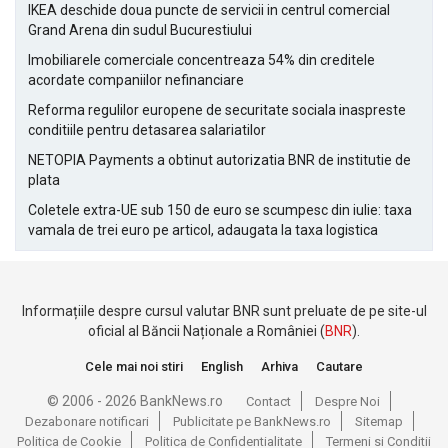
IKEA deschide doua puncte de servicii in centrul comercial
Grand Arena din sudul Bucurestiului
Imobiliarele comerciale concentreaza 54% din creditele
acordate companiilor nefinanciare
Reforma regulilor europene de securitate sociala inaspreste
conditiile pentru detasarea salariatilor
NETOPIA Payments a obtinut autorizatia BNR de institutie de
plata
Coletele extra-UE sub 150 de euro se scumpesc din iulie: taxa
vamala de trei euro pe articol, adaugata la taxa logistica
Informațiile despre cursul valutar BNR sunt preluate de pe site-ul
oficial al Băncii Naționale a României (
BNR
).
Cele mai noi stiri
English
Arhiva
Cautare
© 2006 - 2026 BankNews.ro
Contact
Despre Noi
Dezabonare notificari
Publicitate pe BankNews.ro
Sitemap
Politica de Cookie
Politica de Confidentialitate
Termeni si Conditii