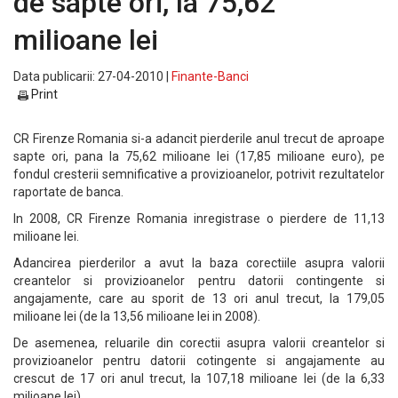
de sapte ori, la 75,62
milioane lei
Data publicarii: 27-04-2010 |
Finante-Banci
Print
CR Firenze Romania si-a adancit pierderile anul trecut de aproape
sapte ori, pana la 75,62 milioane lei (17,85 milioane euro), pe
fondul cresterii semnificative a provizioanelor, potrivit rezultatelor
raportate de banca.
In 2008, CR Firenze Romania inregistrase o pierdere de 11,13
milioane lei.
Adancirea pierderilor a avut la baza corectiile asupra valorii
creantelor si provizioanelor pentru datorii contingente si
angajamente, care au sporit de 13 ori anul trecut, la 179,05
milioane lei (de la 13,56 milioane lei in 2008).
De asemenea, reluarile din corectii asupra valorii creantelor si
provizioanelor pentru datorii cotingente si angajamente au
crescut de 17 ori anul trecut, la 107,18 milioane lei (de la 6,33
milioane lei).