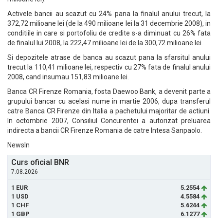
Activele bancii au scazut cu 24% pana la finalul anului trecut, la
372,72 milioane lei (de la 490 milioane lei la 31 decembrie 2008), in
conditiile in care si portofoliu de credite s-a diminuat cu 26% fata
de finalul lui 2008, la 222,47 milioane lei de la 300,72 milioane lei.
Si depozitele atrase de banca au scazut pana la sfarsitul anului
trecut la 110,41 milioane lei, respectiv cu 27% fata de finalul anului
2008, cand insumau 151,83 milioane lei.
Banca CR Firenze Romania, fosta Daewoo Bank, a devenit parte a
grupului bancar cu acelasi nume in martie 2006, dupa transferul
catre Banca CR Firenze din Italia a pachetului majoritar de actiuni.
In octombrie 2007, Consiliul Concurentei a autorizat preluarea
indirecta a bancii CR Firenze Romania de catre Intesa Sanpaolo.
NewsIn
Curs oficial BNR
7.08.2026
1 EUR
5.2554
1 USD
4.5584
1 CHF
5.6244
1 GBP
6.1277