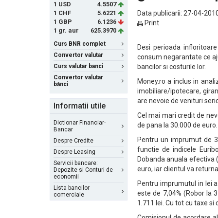
1 USD
4.5507
1 CHF
5.6221
Data publicarii: 27-04-2010
1 GBP
6.1236
Print
1 gr. aur
625.3970
Curs BNR complet
Desi perioada infloritoar
Convertor valutar
consum negarantate ce ajun
Curs valutar banci
bancilor si costurile lor.
Convertor valutar
Money.ro a inclus in anali
bănci
imobiliare/ipotecare, girant
are nevoie de venituri seri
Informatii utile
Cel mai mari credit de nev
Dictionar Financiar-
de pana la 30.000 de euro. 
Bancar
Pentru un imprumut de 30
Despre Credite
functie de indicele Eurib
Despre Leasing
Dobanda anuala efectiva (
Servicii bancare:
euro, iar clientul va retur
Depozite si Conturi de
economii
Pentru imprumutul in lei a
Lista bancilor
este de 7,04% (Robor la 3
comerciale
1.711 lei. Cu tot cu taxe si
Comisionul de acordare al 