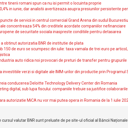
intre tinerii romani spun ca nu isi permit o locuinta proprie
10,4% in iunie, dar analistii avertizeaza asupra presiunilor persistente pe
uncte de servicii in centrul comercial Grand Arena din sudul Bucurestiu
iale concentreaza 54% din creditele acordate companiilor nefinanciare
uropene de securitate sociala inaspreste conditiile pentru detasarea
obtinut autorizatia BNR de institutie de plata
b 150 de euro se scumpesc din iulie: taxa vamala de trei euro pe articol,
istica
ndustria auto ridica noi provocari de preturi de transfer pentru grupurile
investitiile verzi si digitale ale IMM-urilor din productie prin Programul
reia conducerea Deloitte Technology Delivery Center din Romania
ting digital, sub lupa fiscului: companiile trebuie sa justifice colaborarile
ara autorizatie MiCA nu vor mai putea opera in Romania de la 1 iulie 20
 cursul valutar BNR sunt preluate de pe site-ul oficial al Băncii Național