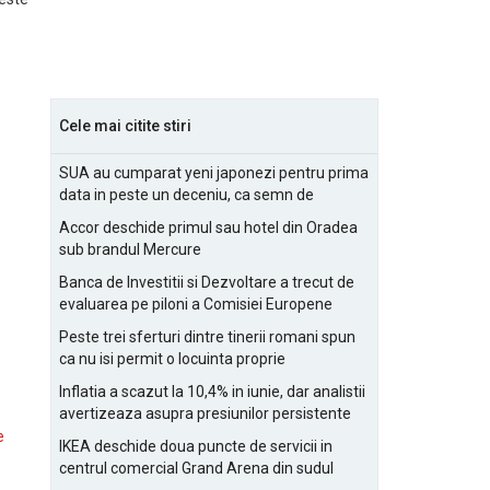
Cele mai citite stiri
SUA au cumparat yeni japonezi pentru prima
data in peste un deceniu, ca semn de
prietenie
Accor deschide primul sau hotel din Oradea
sub brandul Mercure
Banca de Investitii si Dezvoltare a trecut de
evaluarea pe piloni a Comisiei Europene
Peste trei sferturi dintre tinerii romani spun
ca nu isi permit o locuinta proprie
Inflatia a scazut la 10,4% in iunie, dar analistii
avertizeaza asupra presiunilor persistente
pentru IMM-uri
e
IKEA deschide doua puncte de servicii in
centrul comercial Grand Arena din sudul