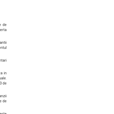
e de
ferta
antii
entul
ntari
a in
ale.
93 de
anzii
te de
 este