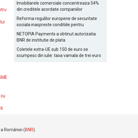
Bucurestiului
Imobiliarele comerciale concentreaza 54%
din creditele acordate companiilor
ntru
nefinanciare
Reforma regulilor europene de securitate
lui
sociala inaspreste conditiile pentru
detasarea salariatilor
NETOPIA Payments a obtinut autorizatia
BNR de institutie de plata
Coletele extra-UE sub 150 de euro se
scumpesc din iulie: taxa vamala de trei euro
pe articol, adaugata la taxa logistica
 SME
 cu
26
e a României (
BNR
).