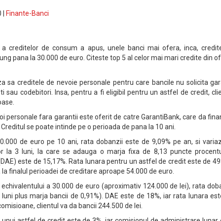
 |
Finante-Banci
e a creditelor de consum a apus, unele banci mai ofera, inca, credit
g pana la 30.000 de euro. Citeste top 5 al celor mai mari credite din o
za sa creditele de nevoie personale pentru care bancile nu solicita gar
i sau codebitori. Insa, pentru a fi eligibil pentru un astfel de credit, cli
oase.
oi personale fara garantii este oferit de catre GarantiBank, care da fina
Creditul se poate intinde pe o perioada de pana la 10 ani.
.000 de euro pe 10 ani, rata dobanzii este de 9,09% pe an, si variaz
or la 3 luni, la care se adauga o marja fixa de 8,13 puncte procentu
DAE) este de 15,17%. Rata lunara pentru un astfel de credit este de 4
na la finalul perioadei de creditare aproape 54.000 de euro.
 echivalentului a 30.000 de euro (aproximativ 124.000 de lei), rata dob
 luni plus marja bancii de 0,91%). DAE este de 18%, iar rata lunara es
 comisioane, clientul va da bancii 244.500 de lei.
unui astfel de credit este de 3%, iar comisionul de administrare lunar