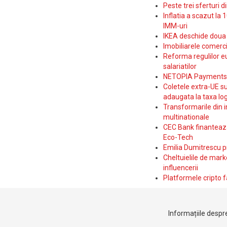
Peste trei sferturi d
Inflatia a scazut la 
IMM-uri
IKEA deschide doua p
Imobiliarele comerc
Reforma regulilor e
salariatilor
NETOPIA Payments a 
Coletele extra-UE su
adaugata la taxa log
Transformarile din i
multinationale
CEC Bank finanteaza 
Eco-Tech
Emilia Dumitrescu p
Cheltuielile de marke
influencerii
Platformele cripto f
Informațiile despre