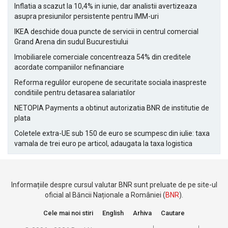
Inflatia a scazut la 10,4% in iunie, dar analistii avertizeaza
asupra presiunilor persistente pentru IMM-uri
IKEA deschide doua puncte de servicii in centrul comercial
Grand Arena din sudul Bucurestiului
Imobiliarele comerciale concentreaza 54% din creditele
acordate companiilor nefinanciare
Reforma regulilor europene de securitate sociala inaspreste
conditiile pentru detasarea salariatilor
NETOPIA Payments a obtinut autorizatia BNR de institutie de
plata
Coletele extra-UE sub 150 de euro se scumpesc din iulie: taxa
vamala de trei euro pe articol, adaugata la taxa logistica
Informațiile despre cursul valutar BNR sunt preluate de pe site-ul
oficial al Băncii Naționale a României (
BNR
).
Cele mai noi stiri
English
Arhiva
Cautare