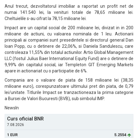
Anul trecut, dezvoltatorul imobiliar a raportat un profit net de
numai 141.540 lei, la venituri totale de 78,65 milioane lei.
Cheltuielile s-au cifrat la 78,15 milioane lei.
Impact are un capital social de 200 milioane lei, divizat in in 200
milioane de actiuni, cu valoarea nominala de 1 leu. Actionarii
principali ai companiei sunt presedintele si directorul general Dan
Ioan Popp, cu o detinere de 22,06%, si Daniela Sandulescu, care
controleaza 11,55% din totalul actiunilor. Artio Global Management
LLC (fostul Julius Baer International Equity Fund) are o detinere de
9,99% din capitalul social, iar Templeton GIT Emerging Markets
apare in actionariat cu o participatie de 6%.
Compania are o valoare de piata de 158 milioane lei (38,35
milioane euro), corespunzatoare ultimului pret din piata, de 0,79
lei/unitate. Titlurile Impact se tranzactioneaza la prima categorie
a Bursei de Valori Bucuresti (BVB), sub simbolul IMP.
NewsIn
Curs oficial BNR
7.08.2026
1 EUR
5.2554