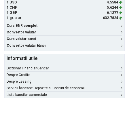
1 USD
4.5584
1 CHF
5.6244
1 GBP
6.1277
1 gr. aur
632.7824
Curs BNR complet
Convertor valutar
Curs valutar banci
Convertor valutar bănci
Informatii utile
Dictionar Financiar-Bancar
Despre Credite
Despre Leasing
Servicii bancare: Depozite si Conturi de economii
Lista bancilor comerciale