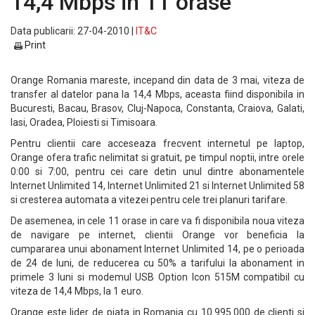
14,4 Mbps in 11 orase
Data publicarii: 27-04-2010 |
IT&C
Print
Orange Romania mareste, incepand din data de 3 mai, viteza de
transfer al datelor pana la 14,4 Mbps, aceasta fiind disponibila in
Bucuresti, Bacau, Brasov, Cluj-Napoca, Constanta, Craiova, Galati,
Iasi, Oradea, Ploiesti si Timisoara.
Pentru clientii care acceseaza frecvent internetul pe laptop,
Orange ofera trafic nelimitat si gratuit, pe timpul noptii, intre orele
0:00 si 7:00, pentru cei care detin unul dintre abonamentele
Internet Unlimited 14, Internet Unlimited 21 si Internet Unlimited 58
si cresterea automata a vitezei pentru cele trei planuri tarifare.
De asemenea, in cele 11 orase in care va fi disponibila noua viteza
de navigare pe internet, clientii Orange vor beneficia la
cumpararea unui abonament Internet Unlimited 14, pe o perioada
de 24 de luni, de reducerea cu 50% a tarifului la abonament in
primele 3 luni si modemul USB Option Icon 515M compatibil cu
viteza de 14,4 Mbps, la 1 euro.
Orange este lider de piata in Romania cu 10.995.000 de clienti si