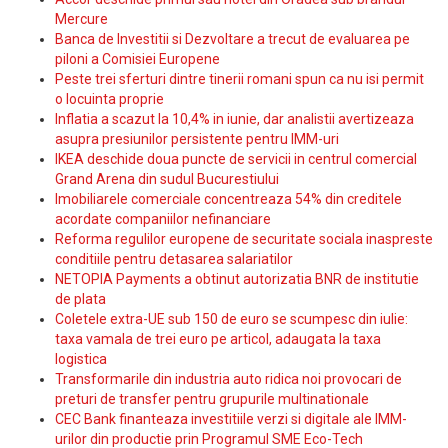
Mercure
Banca de Investitii si Dezvoltare a trecut de evaluarea pe
piloni a Comisiei Europene
Peste trei sferturi dintre tinerii romani spun ca nu isi permit
o locuinta proprie
Inflatia a scazut la 10,4% in iunie, dar analistii avertizeaza
asupra presiunilor persistente pentru IMM-uri
IKEA deschide doua puncte de servicii in centrul comercial
Grand Arena din sudul Bucurestiului
Imobiliarele comerciale concentreaza 54% din creditele
acordate companiilor nefinanciare
Reforma regulilor europene de securitate sociala inaspreste
conditiile pentru detasarea salariatilor
NETOPIA Payments a obtinut autorizatia BNR de institutie
de plata
Coletele extra-UE sub 150 de euro se scumpesc din iulie:
taxa vamala de trei euro pe articol, adaugata la taxa
logistica
Transformarile din industria auto ridica noi provocari de
preturi de transfer pentru grupurile multinationale
CEC Bank finanteaza investitiile verzi si digitale ale IMM-
urilor din productie prin Programul SME Eco-Tech