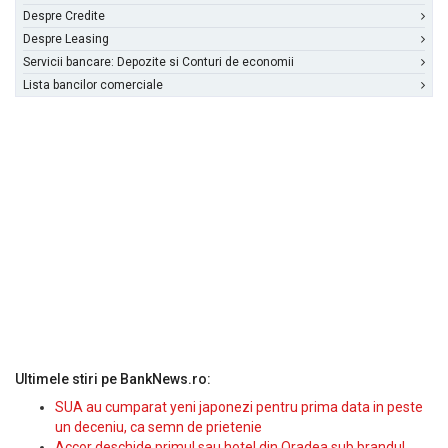
Despre Credite
Despre Leasing
Servicii bancare: Depozite si Conturi de economii
Lista bancilor comerciale
Ultimele stiri pe BankNews.ro:
SUA au cumparat yeni japonezi pentru prima data in peste
un deceniu, ca semn de prietenie
Accor deschide primul sau hotel din Oradea sub brandul