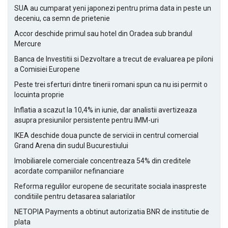
SUA au cumparat yeni japonezi pentru prima data in peste un
deceniu, ca semn de prietenie
Accor deschide primul sau hotel din Oradea sub brandul
Mercure
Banca de Investitii si Dezvoltare a trecut de evaluarea pe piloni
a Comisiei Europene
Peste trei sferturi dintre tinerii romani spun ca nu isi permit o
locuinta proprie
Inflatia a scazut la 10,4% in iunie, dar analistii avertizeaza
asupra presiunilor persistente pentru IMM-uri
IKEA deschide doua puncte de servicii in centrul comercial
Grand Arena din sudul Bucurestiului
Imobiliarele comerciale concentreaza 54% din creditele
acordate companiilor nefinanciare
Reforma regulilor europene de securitate sociala inaspreste
conditiile pentru detasarea salariatilor
NETOPIA Payments a obtinut autorizatia BNR de institutie de
plata