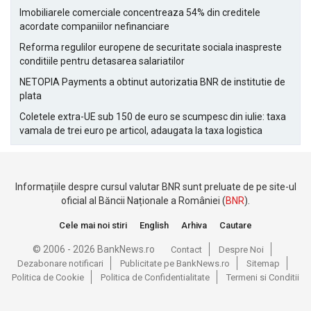
Imobiliarele comerciale concentreaza 54% din creditele
acordate companiilor nefinanciare
Reforma regulilor europene de securitate sociala inaspreste
conditiile pentru detasarea salariatilor
NETOPIA Payments a obtinut autorizatia BNR de institutie de
plata
Coletele extra-UE sub 150 de euro se scumpesc din iulie: taxa
vamala de trei euro pe articol, adaugata la taxa logistica
Informațiile despre cursul valutar BNR sunt preluate de pe site-ul
oficial al Băncii Naționale a României (
BNR
).
Cele mai noi stiri
English
Arhiva
Cautare
© 2006 - 2026 BankNews.ro
Contact
Despre Noi
Dezabonare notificari
Publicitate pe BankNews.ro
Sitemap
Politica de Cookie
Politica de Confidentialitate
Termeni si Conditii