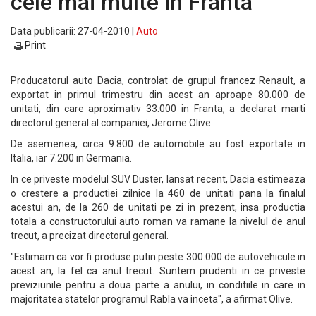
cele mai multe in Franta
Data publicarii: 27-04-2010 |
Auto
Print
Producatorul auto Dacia, controlat de grupul francez Renault, a
exportat in primul trimestru din acest an aproape 80.000 de
unitati, din care aproximativ 33.000 in Franta, a declarat marti
directorul general al companiei, Jerome Olive.
De asemenea, circa 9.800 de automobile au fost exportate in
Italia, iar 7.200 in Germania.
In ce priveste modelul SUV Duster, lansat recent, Dacia estimeaza
o crestere a productiei zilnice la 460 de unitati pana la finalul
acestui an, de la 260 de unitati pe zi in prezent, insa productia
totala a constructorului auto roman va ramane la nivelul de anul
trecut, a precizat directorul general.
"Estimam ca vor fi produse putin peste 300.000 de autovehicule in
acest an, la fel ca anul trecut. Suntem prudenti in ce priveste
previziunile pentru a doua parte a anului, in conditiile in care in
majoritatea statelor programul Rabla va inceta", a afirmat Olive.