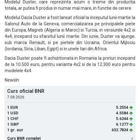
Modelul Duster, care reprezinta acum o treime din productia
totala, ar putea fi produs in numar mai mare, in functie de cerere.
Modelul Dacia Duster a fost lansat oficial la inceputul lunii martie la
Salonul Auto de la Geneva, comercializarea pe principalele piete
din Europa, Magreb (Algeria si Maroc) si Turcia, in versiunile 4x2 si
4x4, incepand cu sfarsitul lunii martie. Din iunie, Duster va ajunge,
sub marca Renault, si pe pietele din Ucraina, Orientul Mijlociu
(Iordania, Siria, Liban, Egipt) si in unele tari din Africa.
Dacia Duster poate fi achizitionata in Romania la preturi incepand
de la 10.500 euro, pentru varianta 4x2 si de la 12.300 euro pentru
modelele 4x4.
NewsIn
Curs oficial BNR
7.08.2026
1 EUR
5.2554
1 USD
4.5584
1 CHF
5.6244
1 GBP
6.1277
1 gr. aur
632.7824
Curs BNR complet