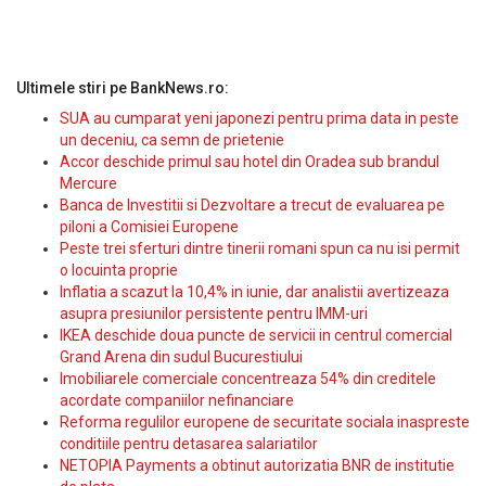
Ultimele stiri pe BankNews.ro:
SUA au cumparat yeni japonezi pentru prima data in peste
un deceniu, ca semn de prietenie
Accor deschide primul sau hotel din Oradea sub brandul
Mercure
Banca de Investitii si Dezvoltare a trecut de evaluarea pe
piloni a Comisiei Europene
Peste trei sferturi dintre tinerii romani spun ca nu isi permit
o locuinta proprie
Inflatia a scazut la 10,4% in iunie, dar analistii avertizeaza
asupra presiunilor persistente pentru IMM-uri
IKEA deschide doua puncte de servicii in centrul comercial
Grand Arena din sudul Bucurestiului
Imobiliarele comerciale concentreaza 54% din creditele
acordate companiilor nefinanciare
Reforma regulilor europene de securitate sociala inaspreste
conditiile pentru detasarea salariatilor
NETOPIA Payments a obtinut autorizatia BNR de institutie