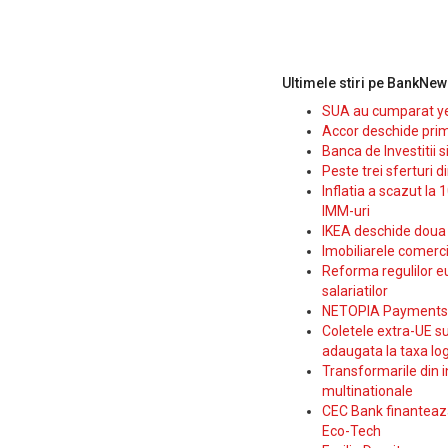
Ultimele stiri pe BankNew
SUA au cumparat yen
Accor deschide prim
Banca de Investitii 
Peste trei sferturi d
Inflatia a scazut la 
IMM-uri
IKEA deschide doua p
Imobiliarele comerc
Reforma regulilor e
salariatilor
NETOPIA Payments a 
Coletele extra-UE su
adaugata la taxa log
Transformarile din i
multinationale
CEC Bank finanteaza 
Eco-Tech