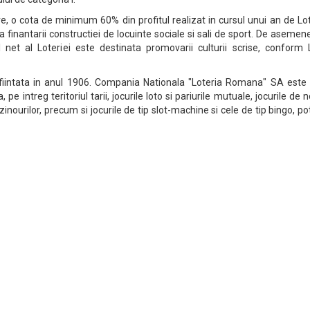
oare, o cota de minimum 60% din profitul realizat in cursul unui an de Lo
inantarii constructiei de locuinte sociale si sali de sport. De asemen
 net al Loteriei este destinata promovarii culturii scrise, conform L
fiintata in anul 1906. Compania Nationala "Loteria Romana" SA este 
pe intreg teritoriul tarii, jocurile loto si pariurile mutuale, jocurile de 
azinourilor, precum si jocurile de tip slot-machine si cele de tip bingo, pot