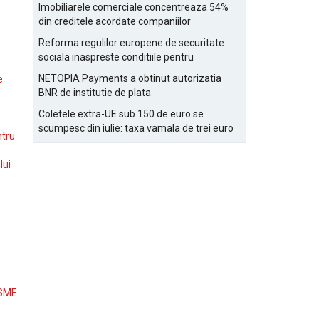
Bucurestiului
Imobiliarele comerciale concentreaza 54%
din creditele acordate companiilor
nefinanciare
Reforma regulilor europene de securitate
sociala inaspreste conditiile pentru
detasarea salariatilor
NETOPIA Payments a obtinut autorizatia
e
BNR de institutie de plata
Coletele extra-UE sub 150 de euro se
scumpesc din iulie: taxa vamala de trei euro
ntru
pe articol, adaugata la taxa logistica
lui
 SME