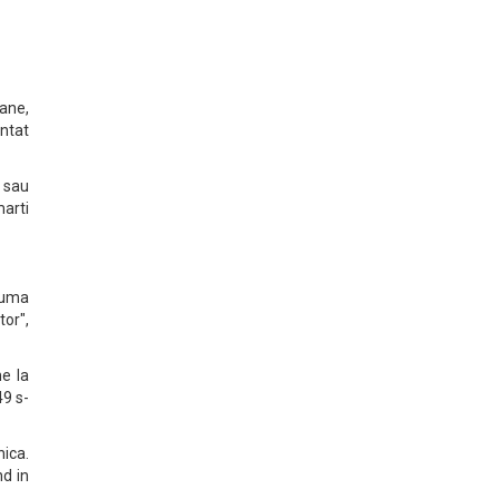
mane,
ntat
i sau
marti
 suma
tor",
e la
49 s-
nica.
nd in