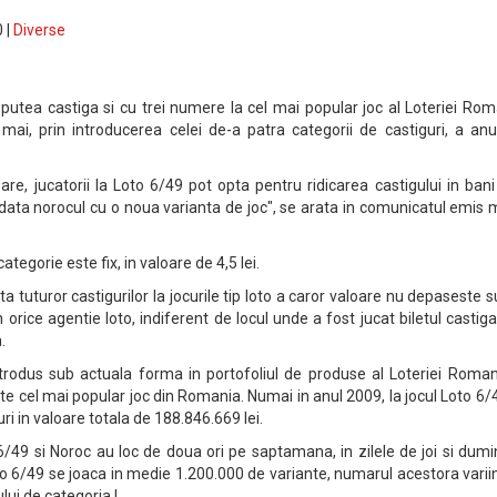
 |
Diverse
 putea castiga si cu trei numere la cel mai popular joc al Loteriei Ro
ai, prin introducerea celei de-a patra categorii de castiguri, a anu
re, jucatorii la Loto 6/49 pot opta pentru ridicarea castigului in ban
 data norocul cu o noua varianta de joc", se arata in comunicatul emis 
ategorie este fix, in valoare de 4,5 lei.
ta tuturor castigurilor la jocurile tip loto a caror valoare nu depaseste
 orice agentie loto, indiferent de locul unde a fost jucat biletul castiga
.
trodus sub actuala forma in portofoliul de produse al Loteriei Roman
ste cel mai popular joc din Romania. Numai in anul 2009, la jocul Loto 6/
i in valoare totala de 188.846.669 lei.
 6/49 si Noroc au loc de doua ori pe saptamana, in zilele de joi si dumi
o 6/49 se joaca in medie 1.200.000 de variante, numarul acestora varii
ui de categoria I.