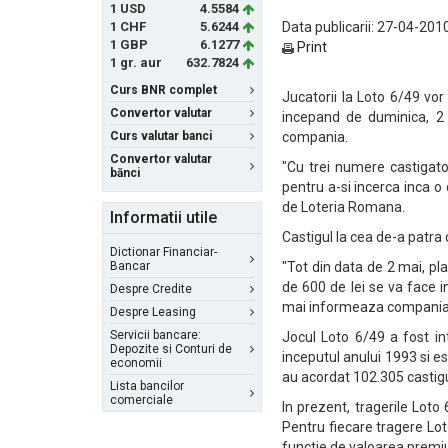
1 USD
4.5584
1 CHF
5.6244
Data publicarii: 27-04-2010
1 GBP
6.1277
Print
1 gr. aur
632.7824
Curs BNR complet
Jucatorii la Loto 6/49 vor
Convertor valutar
incepand de duminica, 2 m
Curs valutar banci
compania.
Convertor valutar
"Cu trei numere castigatoa
bănci
pentru a-si incerca inca o
de Loteria Romana.
Informatii utile
Castigul la cea de-a patra c
Dictionar Financiar-
Bancar
"Tot din data de 2 mai, pla
de 600 de lei se va face in
Despre Credite
mai informeaza compania
Despre Leasing
Servicii bancare:
Jocul Loto 6/49 a fost in
Depozite si Conturi de
inceputul anului 1993 si e
economii
au acordat 102.305 castigur
Lista bancilor
comerciale
In prezent, tragerile Loto
Pentru fiecare tragere Lot
functie de valoarea premiul