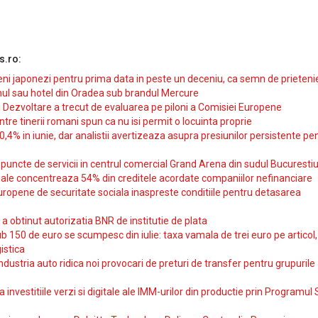
s.ro:
i japonezi pentru prima data in peste un deceniu, ca semn de prieteni
ul sau hotel din Oradea sub brandul Mercure
si Dezvoltare a trecut de evaluarea pe piloni a Comisiei Europene
intre tinerii romani spun ca nu isi permit o locuinta proprie
10,4% in iunie, dar analistii avertizeaza asupra presiunilor persistente pe
uncte de servicii in centrul comercial Grand Arena din sudul Bucurestiu
iale concentreaza 54% din creditele acordate companiilor nefinanciare
uropene de securitate sociala inaspreste conditiile pentru detasarea
obtinut autorizatia BNR de institutie de plata
b 150 de euro se scumpesc din iulie: taxa vamala de trei euro pe articol,
istica
ndustria auto ridica noi provocari de preturi de transfer pentru grupurile
investitiile verzi si digitale ale IMM-urilor din productie prin Programul