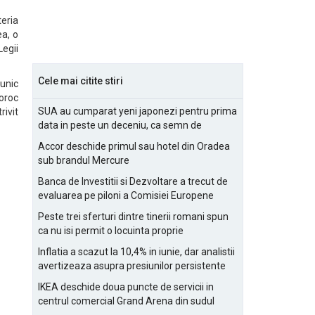
teria
ea, o
egii
Cele mai citite stiri
unic
noroc
SUA au cumparat yeni japonezi pentru prima
rivit
data in peste un deceniu, ca semn de
prietenie
Accor deschide primul sau hotel din Oradea
sub brandul Mercure
Banca de Investitii si Dezvoltare a trecut de
evaluarea pe piloni a Comisiei Europene
Peste trei sferturi dintre tinerii romani spun
ca nu isi permit o locuinta proprie
Inflatia a scazut la 10,4% in iunie, dar analistii
avertizeaza asupra presiunilor persistente
pentru IMM-uri
IKEA deschide doua puncte de servicii in
centrul comercial Grand Arena din sudul