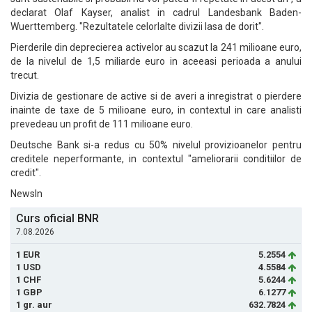
declarat Olaf Kayser, analist in cadrul Landesbank Baden-
Wuerttemberg. "Rezultatele celorlalte divizii lasa de dorit".
Pierderile din deprecierea activelor au scazut la 241 milioane euro,
de la nivelul de 1,5 miliarde euro in aceeasi perioada a anului
trecut.
Divizia de gestionare de active si de averi a inregistrat o pierdere
inainte de taxe de 5 milioane euro, in contextul in care analisti
prevedeau un profit de 111 milioane euro.
Deutsche Bank si-a redus cu 50% nivelul provizioanelor pentru
creditele neperformante, in contextul "ameliorarii conditiilor de
credit".
NewsIn
Curs oficial BNR
7.08.2026
1 EUR
5.2554
1 USD
4.5584
1 CHF
5.6244
1 GBP
6.1277
1 gr. aur
632.7824