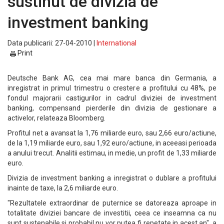
sustinut de divizia de
investment banking
Data publicarii: 27-04-2010 |
International
Print
Deutsche Bank AG, cea mai mare banca din Germania, a
inregistrat in primul trimestru o crestere a profitului cu 48%, pe
fondul majorarii castigurilor in cadrul diviziei de investment
banking, compensand pierderile din divizia de gestionare a
activelor, relateaza Bloomberg.
Profitul net a avansat la 1,76 miliarde euro, sau 2,66 euro/actiune,
de la 1,19 miliarde euro, sau 1,92 euro/actiune, in aceeasi perioada
a anului trecut. Analitii estimau, in medie, un profit de 1,33 miliarde
euro.
Divizia de investment banking a inregistrat o dublare a profitului
inainte de taxe, la 2,6 miliarde euro.
"Rezultatele extraordinar de puternice se datoreaza aproape in
totalitate diviziei bancare de investitii, ceea ce inseamna ca nu
sunt sustenabile si probabil nu vor putea fi repetate in acest an", a