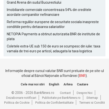
Grand Arena din sudul Bucurestiului
Imobiliarele comerciale concentreaza 54% din creditele
acordate companiilor nefinanciare
Reforma regulilor europene de securitate sociala inaspreste
conditiile pentru detasarea salariatilor
NETOPIA Payments a obtinut autorizatia BNR de institutie de
plata
Coletele extra-UE sub 150 de euro se scumpesc din iulie: taxa
vamala de trei euro pe articol, adaugata la taxa logistica
Informațiile despre cursul valutar BNR sunt preluate de pe site-ul
oficial al Băncii Naționale a României (
BNR
).
Cele mai noi stiri
English
Arhiva
Cautare
© 2006 - 2026 BankNews.ro
Contact
Despre Noi
Dezabonare notificari
Publicitate pe BankNews.ro
Sitemap
Politica de Cookie
Politica de Confidentialitate
Termeni si Conditii