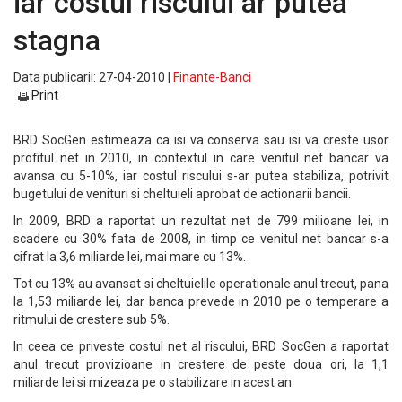
iar costul riscului ar putea
stagna
Data publicarii: 27-04-2010 |
Finante-Banci
Print
BRD SocGen estimeaza ca isi va conserva sau isi va creste usor
profitul net in 2010, in contextul in care venitul net bancar va
avansa cu 5-10%, iar costul riscului s-ar putea stabiliza, potrivit
bugetului de venituri si cheltuieli aprobat de actionarii bancii.
In 2009, BRD a raportat un rezultat net de 799 milioane lei, in
scadere cu 30% fata de 2008, in timp ce venitul net bancar s-a
cifrat la 3,6 miliarde lei, mai mare cu 13%.
Tot cu 13% au avansat si cheltuielile operationale anul trecut, pana
la 1,53 miliarde lei, dar banca prevede in 2010 pe o temperare a
ritmului de crestere sub 5%.
In ceea ce priveste costul net al riscului, BRD SocGen a raportat
anul trecut provizioane in crestere de peste doua ori, la 1,1
miliarde lei si mizeaza pe o stabilizare in acest an.