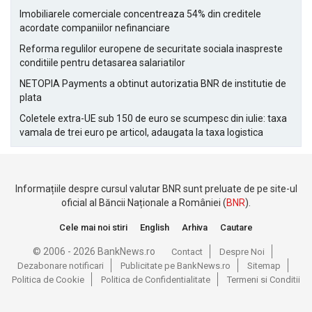
Imobiliarele comerciale concentreaza 54% din creditele
acordate companiilor nefinanciare
Reforma regulilor europene de securitate sociala inaspreste
conditiile pentru detasarea salariatilor
NETOPIA Payments a obtinut autorizatia BNR de institutie de
plata
Coletele extra-UE sub 150 de euro se scumpesc din iulie: taxa
vamala de trei euro pe articol, adaugata la taxa logistica
Informațiile despre cursul valutar BNR sunt preluate de pe site-ul
oficial al Băncii Naționale a României (
BNR
).
Cele mai noi stiri
English
Arhiva
Cautare
© 2006 - 2026 BankNews.ro
Contact
Despre Noi
Dezabonare notificari
Publicitate pe BankNews.ro
Sitemap
Politica de Cookie
Politica de Confidentialitate
Termeni si Conditii