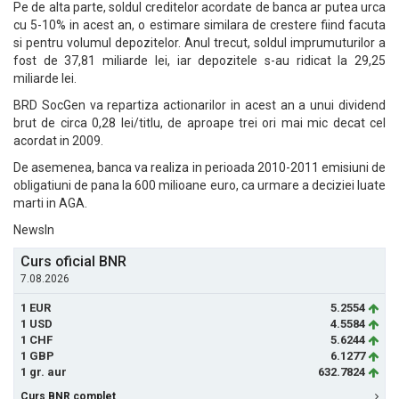
Pe de alta parte, soldul creditelor acordate de banca ar putea urca
cu 5-10% in acest an, o estimare similara de crestere fiind facuta
si pentru volumul depozitelor. Anul trecut, soldul imprumuturilor a
fost de 37,81 miliarde lei, iar depozitele s-au ridicat la 29,25
miliarde lei.
BRD SocGen va repartiza actionarilor in acest an a unui dividend
brut de circa 0,28 lei/titlu, de aproape trei ori mai mic decat cel
acordat in 2009.
De asemenea, banca va realiza in perioada 2010-2011 emisiuni de
obligatiuni de pana la 600 milioane euro, ca urmare a deciziei luate
marti in AGA.
NewsIn
Curs oficial BNR
7.08.2026
1 EUR
5.2554
1 USD
4.5584
1 CHF
5.6244
1 GBP
6.1277
1 gr. aur
632.7824
Curs BNR complet