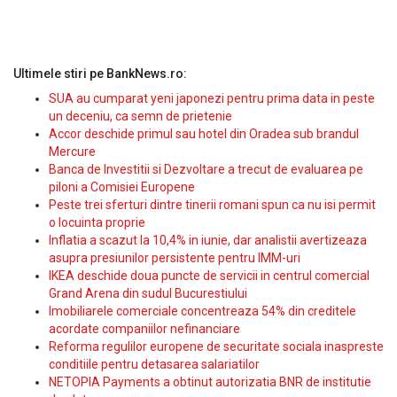
Ultimele stiri pe BankNews.ro:
SUA au cumparat yeni japonezi pentru prima data in peste
un deceniu, ca semn de prietenie
Accor deschide primul sau hotel din Oradea sub brandul
Mercure
Banca de Investitii si Dezvoltare a trecut de evaluarea pe
piloni a Comisiei Europene
Peste trei sferturi dintre tinerii romani spun ca nu isi permit
o locuinta proprie
Inflatia a scazut la 10,4% in iunie, dar analistii avertizeaza
asupra presiunilor persistente pentru IMM-uri
IKEA deschide doua puncte de servicii in centrul comercial
Grand Arena din sudul Bucurestiului
Imobiliarele comerciale concentreaza 54% din creditele
acordate companiilor nefinanciare
Reforma regulilor europene de securitate sociala inaspreste
conditiile pentru detasarea salariatilor
NETOPIA Payments a obtinut autorizatia BNR de institutie