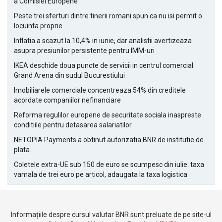
a Comisiei Europene
Peste trei sferturi dintre tinerii romani spun ca nu isi permit o
locuinta proprie
Inflatia a scazut la 10,4% in iunie, dar analistii avertizeaza
asupra presiunilor persistente pentru IMM-uri
IKEA deschide doua puncte de servicii in centrul comercial
Grand Arena din sudul Bucurestiului
Imobiliarele comerciale concentreaza 54% din creditele
acordate companiilor nefinanciare
Reforma regulilor europene de securitate sociala inaspreste
conditiile pentru detasarea salariatilor
NETOPIA Payments a obtinut autorizatia BNR de institutie de
plata
Coletele extra-UE sub 150 de euro se scumpesc din iulie: taxa
vamala de trei euro pe articol, adaugata la taxa logistica
Informațiile despre cursul valutar BNR sunt preluate de pe site-ul