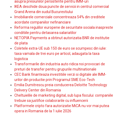
asupra presiunilor persistente pentru IMM-uri
IKEA deschide doua puncte de servicii in centrul comercial
Grand Arena din sudul Bucurestiului
Imobiliarele comerciale concentreaza 54% din creditele
acordate companiilor nefinanciare
Reforma regulilor europene de securitate sociala inaspreste
conditiile pentru detasarea salariatilor
NETOPIA Payments a obtinut autorizatia BNR de institutie
de plata
Coletele extra-UE sub 150 de euro se scumpesc din iulie:
taxa vamala de trei euro pe articol, adaugata la taxa
logistica
Transformarile din industria auto ridica noi provocari de
preturi de transfer pentru grupurile multinationale
CEC Bank finanteaza investitiile verzi si digitale ale IMM-
urilor din productie prin Programul SME Eco-Tech
Emilia Dumitrescu preia conducerea Deloitte Technology
Delivery Center din Romania
Cheltuielile de marketing digital, sub lupa fiscului: companiile
trebuie sa justifice colaborarile cu influencerii
Platformele cripto fara autorizatie MiCA nu vor mai putea
opera in Romania de la 1 iulie 2026