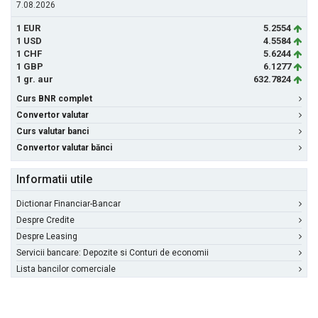
7.08.2026
1 EUR
5.2554
1 USD
4.5584
1 CHF
5.6244
1 GBP
6.1277
1 gr. aur
632.7824
Curs BNR complet
Convertor valutar
Curs valutar banci
Convertor valutar bănci
Informatii utile
Dictionar Financiar-Bancar
Despre Credite
Despre Leasing
Servicii bancare: Depozite si Conturi de economii
Lista bancilor comerciale