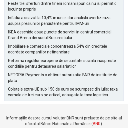
Peste trei sferturi dintre tinerii romani spun ca nu isi permit o
locuinta proprie
Inflatia a scazut la 10,4% in iunie, dar analistii avertizeaza
asupra presiunilor persistente pentru IMM-uri
IKEA deschide doua puncte de servicii in centrul comercial
Grand Arena din sudul Bucurestiului
Imobiliarele comerciale concentreaza 54% din creditele
acordate companiilor nefinanciare
Reforma regulilor europene de securitate sociala inaspreste
conditiile pentru detasarea salariatilor
NETOPIA Payments a obtinut autorizatia BNR de institutie de
plata
Coletele extra-UE sub 150 de euro se scumpesc din iulie: taxa
vamala de trei euro pe articol, adaugata la taxa logistica
Informațiile despre cursul valutar BNR sunt preluate de pe site-ul
oficial al Băncii Naționale a României (
BNR
).