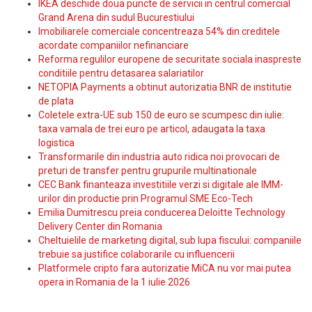
IKEA deschide doua puncte de servicii in centrul comercial
Grand Arena din sudul Bucurestiului
Imobiliarele comerciale concentreaza 54% din creditele
acordate companiilor nefinanciare
Reforma regulilor europene de securitate sociala inaspreste
conditiile pentru detasarea salariatilor
NETOPIA Payments a obtinut autorizatia BNR de institutie
de plata
Coletele extra-UE sub 150 de euro se scumpesc din iulie:
taxa vamala de trei euro pe articol, adaugata la taxa
logistica
Transformarile din industria auto ridica noi provocari de
preturi de transfer pentru grupurile multinationale
CEC Bank finanteaza investitiile verzi si digitale ale IMM-
urilor din productie prin Programul SME Eco-Tech
Emilia Dumitrescu preia conducerea Deloitte Technology
Delivery Center din Romania
Cheltuielile de marketing digital, sub lupa fiscului: companiile
trebuie sa justifice colaborarile cu influencerii
Platformele cripto fara autorizatie MiCA nu vor mai putea
opera in Romania de la 1 iulie 2026