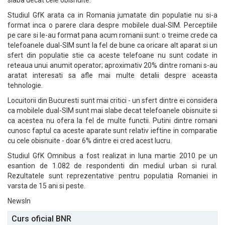
slaba decat cele obisnuite.
Studiul GfK arata ca in Romania jumatate din populatie nu si-a
format inca o parere clara despre mobilele dual-SIM. Perceptiile
pe care si le-au format pana acum romanii sunt: o treime crede ca
telefoanele dual-SIM sunt la fel de bune ca oricare alt aparat si un
sfert din populatie stie ca aceste telefoane nu sunt codate in
reteaua unui anumit operator; aproximativ 20% dintre romani s-au
aratat interesati sa afle mai multe detalii despre aceasta
tehnologie.
Locuitorii din Bucuresti sunt mai critici - un sfert dintre ei considera
ca mobilele dual-SIM sunt mai slabe decat telefoanele obisnuite si
ca acestea nu ofera la fel de multe functii. Putini dintre romani
cunosc faptul ca aceste aparate sunt relativ ieftine in comparatie
cu cele obisnuite - doar 6% dintre ei cred acest lucru.
Studiul GfK Omnibus a fost realizat in luna martie 2010 pe un
esantion de 1.082 de respondenti din mediul urban si rural.
Rezultatele sunt reprezentative pentru populatia Romaniei in
varsta de 15 ani si peste.
NewsIn
Curs oficial BNR