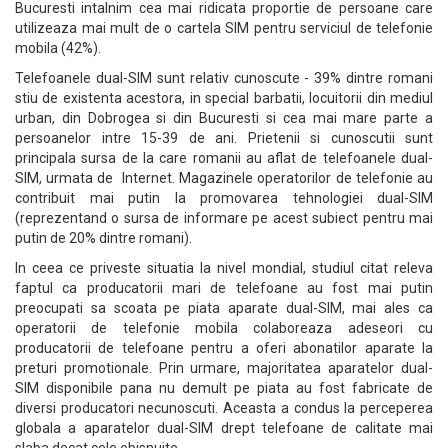
Bucuresti intalnim cea mai ridicata proportie de persoane care
utilizeaza mai mult de o cartela SIM pentru serviciul de telefonie
mobila (42%).
Telefoanele dual-SIM sunt relativ cunoscute - 39% dintre romani
stiu de existenta acestora, in special barbatii, locuitorii din mediul
urban, din Dobrogea si din Bucuresti si cea mai mare parte a
persoanelor intre 15-39 de ani. Prietenii si cunoscutii sunt
principala sursa de la care romanii au aflat de telefoanele dual-
SIM, urmata de Internet. Magazinele operatorilor de telefonie au
contribuit mai putin la promovarea tehnologiei dual-SIM
(reprezentand o sursa de informare pe acest subiect pentru mai
putin de 20% dintre romani).
In ceea ce priveste situatia la nivel mondial, studiul citat releva
faptul ca producatorii mari de telefoane au fost mai putin
preocupati sa scoata pe piata aparate dual-SIM, mai ales ca
operatorii de telefonie mobila colaboreaza adeseori cu
producatorii de telefoane pentru a oferi abonatilor aparate la
preturi promotionale. Prin urmare, majoritatea aparatelor dual-
SIM disponibile pana nu demult pe piata au fost fabricate de
diversi producatori necunoscuti. Aceasta a condus la perceperea
globala a aparatelor dual-SIM drept telefoane de calitate mai