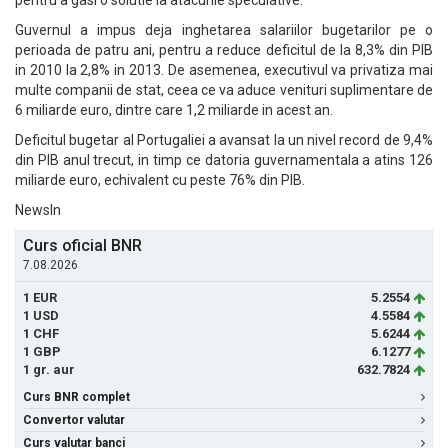
pentru a gasi o solutie la atacurile speculative.
Guvernul a impus deja inghetarea salariilor bugetarilor pe o
perioada de patru ani, pentru a reduce deficitul de la 8,3% din PIB
in 2010 la 2,8% in 2013. De asemenea, executivul va privatiza mai
multe companii de stat, ceea ce va aduce venituri suplimentare de
6 miliarde euro, dintre care 1,2 miliarde in acest an.
Deficitul bugetar al Portugaliei a avansat la un nivel record de 9,4%
din PIB anul trecut, in timp ce datoria guvernamentala a atins 126
miliarde euro, echivalent cu peste 76% din PIB.
NewsIn
Curs oficial BNR
7.08.2026
1 EUR
5.2554
1 USD
4.5584
1 CHF
5.6244
1 GBP
6.1277
1 gr. aur
632.7824
Curs BNR complet
Convertor valutar
Curs valutar banci