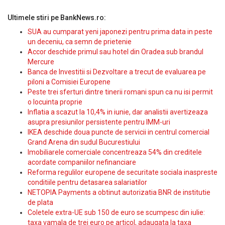
Ultimele stiri pe BankNews.ro:
SUA au cumparat yeni japonezi pentru prima data in peste
un deceniu, ca semn de prietenie
Accor deschide primul sau hotel din Oradea sub brandul
Mercure
Banca de Investitii si Dezvoltare a trecut de evaluarea pe
piloni a Comisiei Europene
Peste trei sferturi dintre tinerii romani spun ca nu isi permit
o locuinta proprie
Inflatia a scazut la 10,4% in iunie, dar analistii avertizeaza
asupra presiunilor persistente pentru IMM-uri
IKEA deschide doua puncte de servicii in centrul comercial
Grand Arena din sudul Bucurestiului
Imobiliarele comerciale concentreaza 54% din creditele
acordate companiilor nefinanciare
Reforma regulilor europene de securitate sociala inaspreste
conditiile pentru detasarea salariatilor
NETOPIA Payments a obtinut autorizatia BNR de institutie
de plata
Coletele extra-UE sub 150 de euro se scumpesc din iulie:
taxa vamala de trei euro pe articol, adaugata la taxa