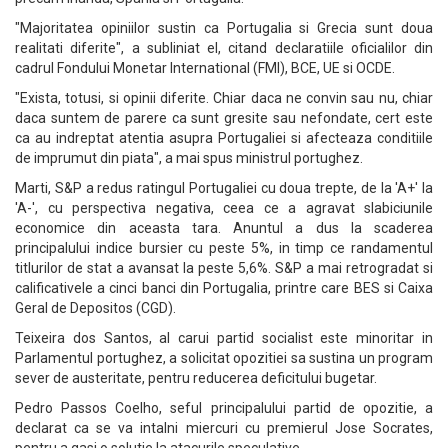
"Majoritatea opiniilor sustin ca Portugalia si Grecia sunt doua
realitati diferite", a subliniat el, citand declaratiile oficialilor din
cadrul Fondului Monetar International (FMI), BCE, UE si OCDE.
"Exista, totusi, si opinii diferite. Chiar daca ne convin sau nu, chiar
daca suntem de parere ca sunt gresite sau nefondate, cert este
ca au indreptat atentia asupra Portugaliei si afecteaza conditiile
de imprumut din piata", a mai spus ministrul portughez.
Marti, S&P a redus ratingul Portugaliei cu doua trepte, de la 'A+' la
'A-', cu perspectiva negativa, ceea ce a agravat slabiciunile
economice din aceasta tara. Anuntul a dus la scaderea
principalului indice bursier cu peste 5%, in timp ce randamentul
titlurilor de stat a avansat la peste 5,6%. S&P a mai retrogradat si
calificativele a cinci banci din Portugalia, printre care BES si Caixa
Geral de Depositos (CGD).
Teixeira dos Santos, al carui partid socialist este minoritar in
Parlamentul portughez, a solicitat opozitiei sa sustina un program
sever de austeritate, pentru reducerea deficitului bugetar.
Pedro Passos Coelho, seful principalului partid de opozitie, a
declarat ca se va intalni miercuri cu premierul Jose Socrates,