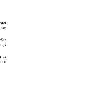
untat
relor
veSte
uraja
a, ca
ni si