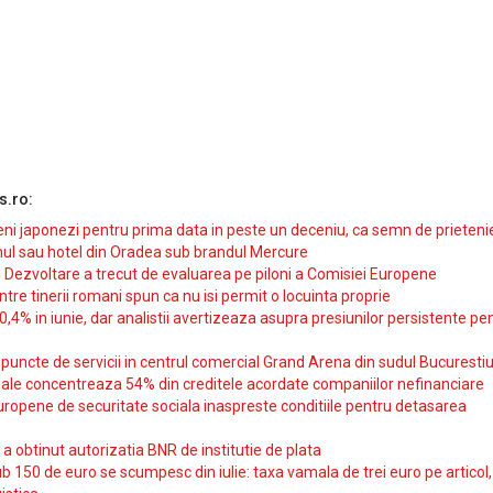
s.ro:
i japonezi pentru prima data in peste un deceniu, ca semn de prieteni
ul sau hotel din Oradea sub brandul Mercure
si Dezvoltare a trecut de evaluarea pe piloni a Comisiei Europene
intre tinerii romani spun ca nu isi permit o locuinta proprie
10,4% in iunie, dar analistii avertizeaza asupra presiunilor persistente pe
uncte de servicii in centrul comercial Grand Arena din sudul Bucurestiu
iale concentreaza 54% din creditele acordate companiilor nefinanciare
uropene de securitate sociala inaspreste conditiile pentru detasarea
obtinut autorizatia BNR de institutie de plata
b 150 de euro se scumpesc din iulie: taxa vamala de trei euro pe articol,