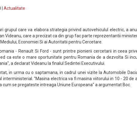
 |
Actualitate
uri grupul care va elabora strategia privind autovehiculul electric, a an
an Videanu, care a precizat ca din grup fac parte reprezentantii ministe
, Mediului, Economiei Si ai Autoritatii pentru Cercetare.
omania - Renault Si Ford - sunt printre pionierii cercetarii in ceea pri
 cred ca este o mare oportunitate pentru Romania de a dezvolta Si inc
nia", a declarat Videanu la finalul Sedintei Executivului.
tat, in urma cu o saptamana, in cadrul unei vizite la Automobile Daci
l interministerial. "Masina electrica va fi masina viitorului in 10 - 20 de a
sa cum se pregateste intreaga Uniune Europeana" a argumentat Boc.