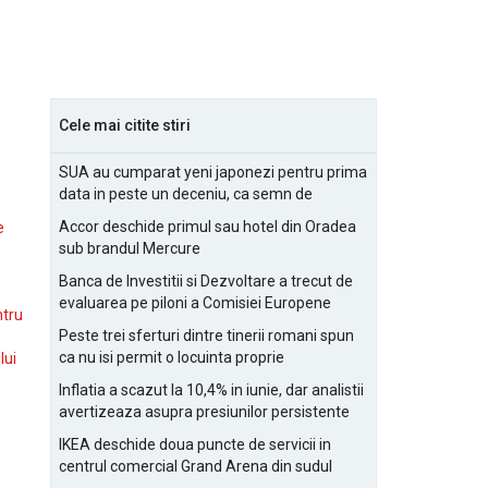
Cele mai citite stiri
SUA au cumparat yeni japonezi pentru prima
data in peste un deceniu, ca semn de
prietenie
Accor deschide primul sau hotel din Oradea
e
sub brandul Mercure
Banca de Investitii si Dezvoltare a trecut de
evaluarea pe piloni a Comisiei Europene
ntru
Peste trei sferturi dintre tinerii romani spun
ca nu isi permit o locuinta proprie
lui
Inflatia a scazut la 10,4% in iunie, dar analistii
avertizeaza asupra presiunilor persistente
pentru IMM-uri
IKEA deschide doua puncte de servicii in
centrul comercial Grand Arena din sudul