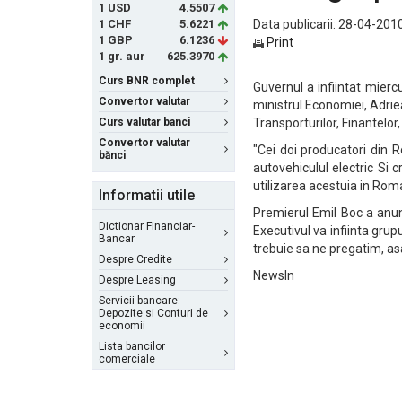
1 USD
4.5507
1 CHF
5.6221
Data publicarii: 28-04-2010
1 GBP
6.1236
Print
1 gr. aur
625.3970
Curs BNR complet
Guvernul a infiintat mierc
Convertor valutar
ministrul Economiei, Adrie
Curs valutar banci
Transporturilor, Finantelor
Convertor valutar
"Cei doi producatori din R
bănci
autovehiculul electric Si
utilizarea acestuia in Roma
Informatii utile
Premierul Emil Boc a anun
Dictionar Financiar-
Executivul va infiinta grupu
Bancar
trebuie sa ne pregatim, a
Despre Credite
NewsIn
Despre Leasing
Servicii bancare:
Depozite si Conturi de
economii
Lista bancilor
comerciale