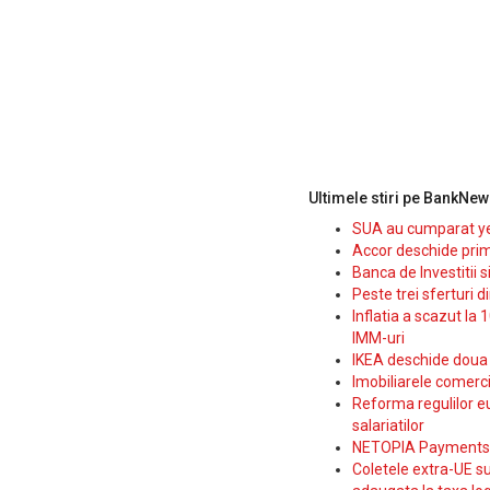
Ultimele stiri pe BankNew
SUA au cumparat yen
Accor deschide prim
Banca de Investitii 
Peste trei sferturi d
Inflatia a scazut la 
IMM-uri
IKEA deschide doua p
Imobiliarele comerc
Reforma regulilor e
salariatilor
NETOPIA Payments a 
Coletele extra-UE su